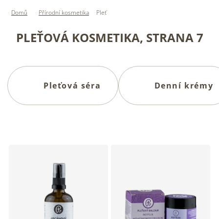
Domů
Přírodní kosmetika
Pleť
PLEŤOVÁ KOSMETIKA
, STRANA 7
Pleťová séra
Denní krémy
V
ý
p
i
s
p
r