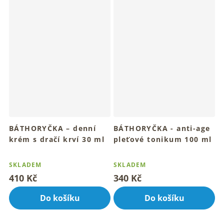
BÁTHORYČKA – denní
BÁTHORYČKA - anti-age
krém s dračí krví 30 ml
pleťové tonikum 100 ml
Pro rozzářenou a sametovou
Pro mladistvý a rozzářený
Průměrné
Průměrné
pleť
vzhled pleti
hodnocení
hodnocení
SKLADEM
SKLADEM
produktu
produktu
410 Kč
340 Kč
je
je
4,7
4,8
Do košíku
Do košíku
z
z
5
5
hvězdiček.
hvězdiček.