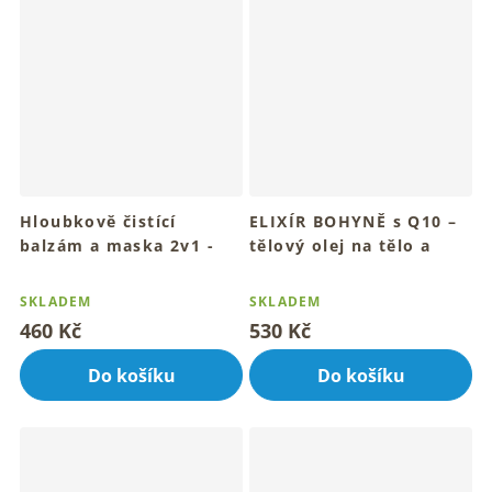
Hloubkově čistící
ELIXÍR BOHYNĚ s Q10 –
balzám a maska ​​2v1 -
tělový olej na tělo a
Aknózní pleť 60 ml
pleť 100 ml
Průměrné
Průměrné
Hloubkové čištění a maska
Pro hebkou, vyživenou a
hodnocení
hodnocení
SKLADEM
SKLADEM
pro tvou pleť
zářivou pokožku
produktu
produktu
460 Kč
530 Kč
je
je
5,0
4,9
Do košíku
Do košíku
z
z
5
5
hvězdiček.
hvězdiček.