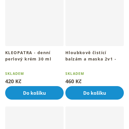
KLEOPATRA - denní
Hloubkově čistící
perlový krém 30 ml
balzám a maska 2v1 -
Pro mladistvou a rozzářenou
Zralá pleť 60 ml
Průměrné
Průměrné
perlovou pleť
Pro hloubkově čistou, hebkou
hodnocení
hodnocení
SKLADEM
SKLADEM
a zralou pleť
produktu
produktu
420 Kč
460 Kč
je
je
4,7
4,6
Do košíku
Do košíku
z
z
5
5
hvězdiček.
hvězdiček.