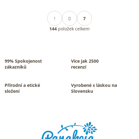
S
t
1
7
O
r
á
144
položek celkem
v
n
l
k
á
o
d
v
a
á
c
n
99% Spokojenost
Více jak 2500
í
í
zákazníků
recenzí
p
r
v
Přírodní a etické
Vyrobené s láskou na
k
složení
Slovensku
y
v
ý
Z
p
i
á
s
p
u
a