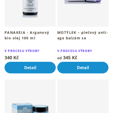
o
d
u
k
t
ů
PANAKEIA - Arganový
MOTÝLEK – pleťový anti-
bio olej 100 ml
age balzám se
Arganový bio olej pro hebkou
stoechiolem 30,15 ml
Průměrné
Průměrné
a hladkou pleť
Pro mladistvý vzhled a
hodnocení
hodnocení
V PROCESU VÝROBY
V PROCESU VÝROBY
rozzářenou pleť
produktu
produktu
340 Kč
345 Kč
od
je
je
5,0
4,5
Detail
Detail
z
z
5
5
hvězdiček.
hvězdiček.