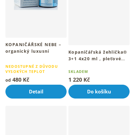
KOPANIČÁŘSKÉ NEBE –
organický luxusní
Kopaničářská žehlička®
pleťový balzám 30, 15
3+1 4x20 ml , pleťové
Průměrné
ml
olejové sérum
hodnocení
NEDOSTUPNÉ Z DŮVODU
Luxusní balzám pro
VYSOKÝCH TEPLOT
SKLADEM
produktu
mladistvou hebkou pleť
je
480 Kč
1 220 Kč
od
4,2
z
Detail
Do košíku
5
hvězdiček.