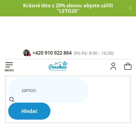
Přejít
Krásné léto s 20% slevou abyste zářili
na
"LETO20"
obsah
+420 910 922 864
NÁ
KOŠ
Hledat