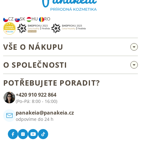
t
í
CZ
SK
HU
RO
VŠE O NÁKUPU
Velkoobchod a spolupráce
O SPOLEČNOSTI
Reklamace a vrácení zboží
O nás
Všeobecné obchodní podmínky
POTŘEBUJETE PORADIT?
Blog
+420 910 922 864
Kontakt
(Po–Pá: 8:00 - 16:00)
panakeia@panakeia.cz
odpovíme do 24 h