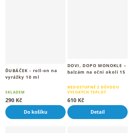
DOVI, DOPO MONOKLE –
ĎUBÁČEK - roll-on na
balzám na oční okolí 15
vyrážky 10 ml
ml
Průměrné
Pro klidnou, vyrovnanou a
Jemný rituál pro hebkou pleť
Průměrné
hodnocení
NEDOSTUPNÉ Z DŮVODU
hebkou pleť
kolem očí
hodnocení
SKLADEM
VYSOKÝCH TEPLOT
produktu
produktu
je
290 Kč
610 Kč
je
4,7
4,7
z
Do košíku
Detail
z
5
5
hvězdiček.
hvězdiček.