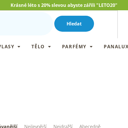
Krásné léto s 20% slevou abyste zářili "LETO20"
Hledat
VLASY
TĚLO
PARFÉMY
PANALU
vanější
Nejlevnější
Nejdražší
Abecedně