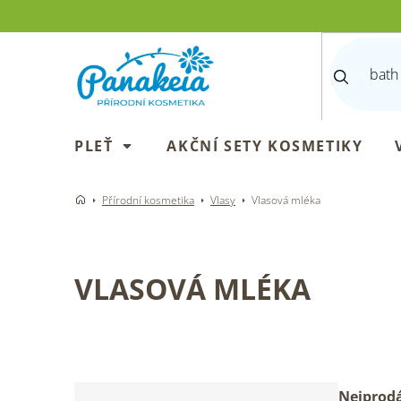
Přejít
na
obsah
PLEŤ
AKČNÍ SETY KOSMETIKY
Přírodní kosmetika
Vlasy
Vlasová mléka
VLASOVÁ MLÉKA
P
Ř
Nejprodá