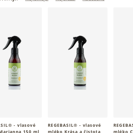
SIL® - vlasové
REGEBASIL® - vlasové
REGEBAS
Marianna 150 ml
mléko Krása a čistota
mléko C