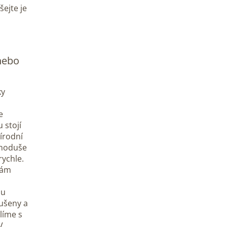
šejte je
 nebo
ky
e
 stojí
írodní
dnoduše
rychle.
vám
ou
oušeny a
líme s
V