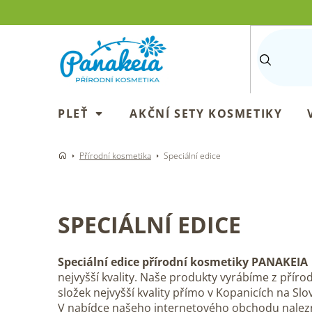
Přejít
na
obsah
PLEŤ
AKČNÍ SETY KOSMETIKY
Přírodní kosmetika
Speciální edice
SPECIÁLNÍ EDICE
Speciální edice přírodní kosmetiky PANAKEIA
nejvyšší kvality. Naše produkty vyrábíme z příro
složek nejvyšší kvality přímo v Kopanicích na Slo
V nabídce našeho internetového obchodu nalez