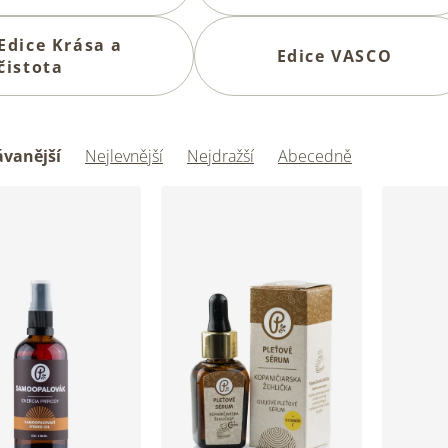
Edice Krása a
Edice VASCO
čistota
vanější
Nejlevnější
Nejdražší
Abecedně