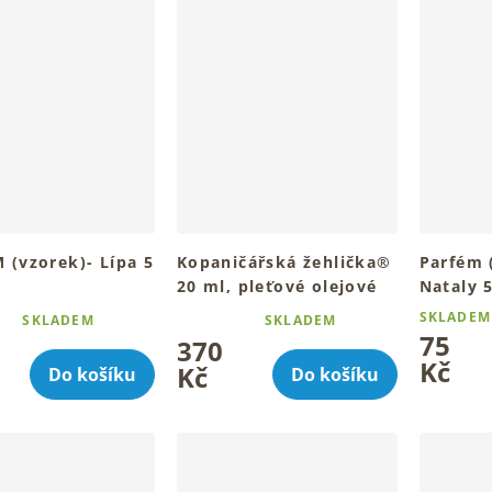
 (vzorek)- Lípa 5
Kopaničářská žehlička®
Parfém 
20 ml, pleťové olejové
Nataly 
sérum
SKLADEM
SKLADEM
SKLADEM
é
Průměrné
Pro hydratovanou, pružnou a
75
370
ní
hodnocení
hebkou pleť
Kč
u
produktu
Kč
Do košíku
Do košíku
je
4,8
z
5
k.
hvězdiček.