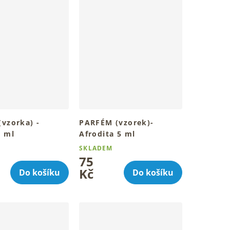
(vzorka) -
PARFÉM (vzorek)-
5 ml
Afrodita 5 ml
SKLADEM
75
Kč
Do košíku
Do košíku