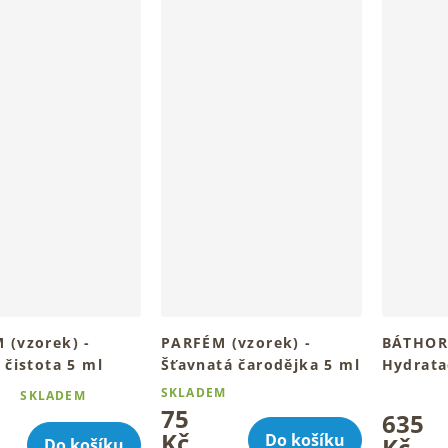
 (vzorek) -
PARFÉM (vzorek) -
BÁTHOR
 čistota 5 ml
Šťavnatá čarodějka 5 ml
Hydrata
sérum 3
SKLADEM
SKLADEM
é
Průměrné
Pro hydra
75
635
ní
hodnocen
rozzářeno
Kč
Do košíku
u
produktu
Kč
Do košíku