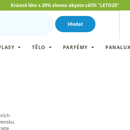
Krásné léto s 20% slevou abyste zářili "LETO20"
Hledat
VLASY
TĚLO
PARFÉMY
PANALU
dních
vensku.
nete