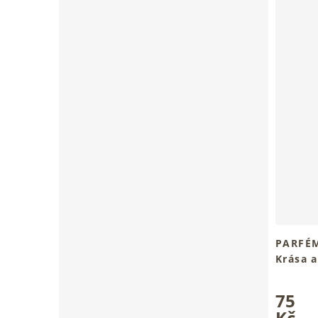
PARFÉM
Krása a
Průměrn
75
hodnoce
produkt
Kč