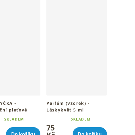
YČKA -
Parfém (vzorek) -
ční pleťové
Láskykvět 5 ml
0 ml
SKLADEM
SKLADEM
Průměrné
tovanou, pružnou a
75
í
hodnocení
u pleť
produktu
Kč
Do košíku
Do košíku