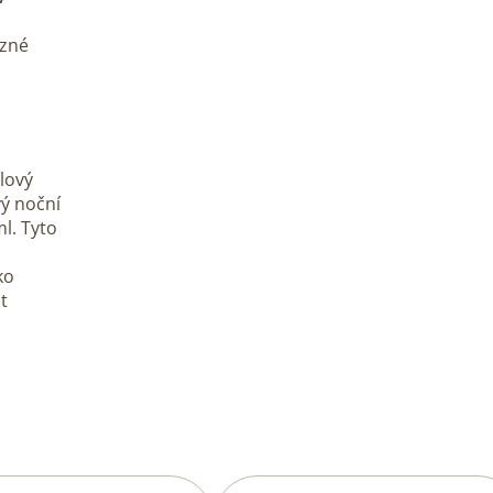
ůzné
lový
ý noční
l. Tyto
ko
t