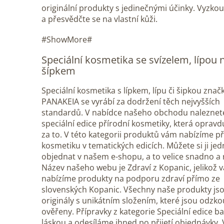
originální produkty s jedinečnými účinky. Vyzkou
a přesvědčte se na vlastní kůži.
#ShowMore#
Speciální kosmetika se svízelem, lípou
šípkem
Speciální kosmetika s lípkem, lípu či šipkou znač
PANAKEIA se vyrábí za dodržení těch nejvyšších
standardů. V nabídce našeho obchodu naleznet
speciální edice přírodní kosmetiky, která opravdu
za to. V této kategorii produktů vám nabízíme př
kosmetiku v tematických edicích. Můžete si ji je
objednat v našem e-shopu, a to velice snadno a 
Název našeho webu je Zdraví z Kopanic, jelikož 
nabízíme produkty na podporu zdraví přímo ze
slovenských Kopanic. Všechny naše produkty js
originály s unikátním složením, které jsou odzk
ověřeny. Přípravky z kategorie Speciální edice ba
láskou a odesíláme ihned po přijetí objednávky. 