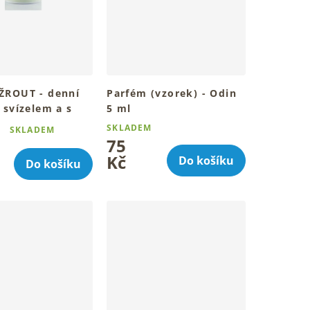
ŽROUT - denní
Parfém (vzorek) - Odin
 svízelem a s
5 ml
ml
SKLADEM
SKLADEM
stvý vzhled a
75
í
u pleť
Kč
Do košíku
Do košíku
.