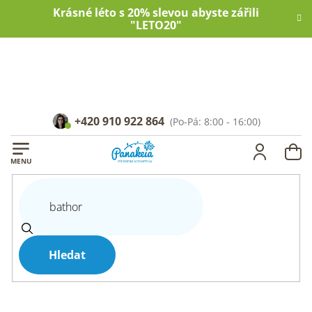
Přejít
Krásné léto s 20% slevou abyste zářili
na
"LETO20"
obsah
+420 910 922 864
NÁ
KOŠ
Hledat