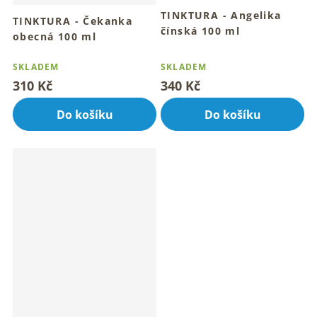
TINKTURA - Angelika
TINKTURA - Čekanka
čínská 100 ml
obecná 100 ml
Tradiční bylinný rituál denně
Tradiční bylinný rituál denně
Průměrné
v kapkách
v kapkách
hodnocení
SKLADEM
SKLADEM
produktu
310 Kč
340 Kč
je
5,0
Do košíku
Do košíku
z
5
hvězdiček.