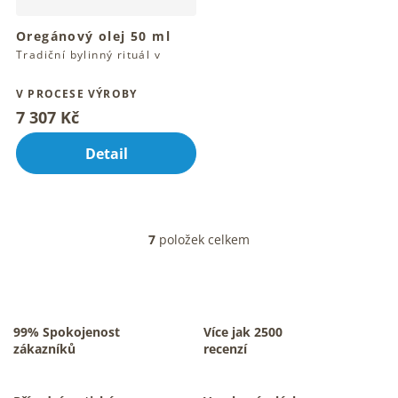
Oregánový olej 50 ml
Tradiční bylinný rituál v
olejových kapkách
V PROCESE VÝROBY
7 307 Kč
Detail
7
položek celkem
O
v
l
á
d
a
99% Spokojenost
Více jak 2500
c
zákazníků
recenzí
í
p
r