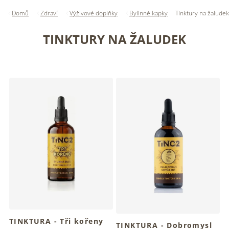
Domů
Zdraví
Výživové doplňky
Bylinné kapky
Tinktury na žaludek
TINKTURY NA ŽALUDEK
V
ý
p
i
s
p
r
o
d
u
k
t
ů
TINKTURA - Tři kořeny
TINKTURA - Dobromysl