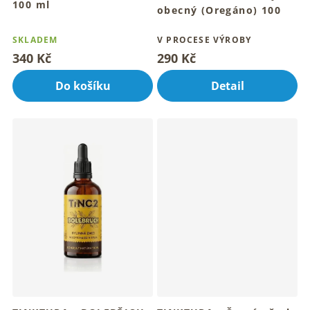
100 ml
obecný (Oregáno) 100
Tradiční bylinný rituál pro
ml
Průměrné
tvůj den
hodnocení
SKLADEM
Aromatický bylinný rituál
V PROCESE VÝROBY
denně
produktu
340 Kč
290 Kč
je
5,0
Do košíku
Detail
z
5
hvězdiček.