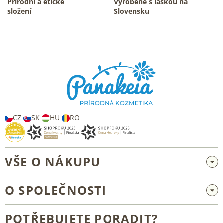
Přírodní a etické
Vyrobené s láskou na
v
složení
Slovensku
k
y
v
Z
ý
á
p
p
i
s
a
u
t
í
CZ
SK
HU
RO
VŠE O NÁKUPU
Velkoobchod a spolupráce
O SPOLEČNOSTI
Reklamace a vrácení zboží
O nás
Všeobecné obchodní podmínky
POTŘEBUJETE PORADIT?