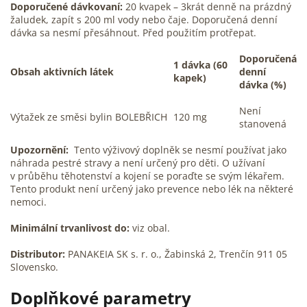
Doporučené dávkovaní:
20 kvapek – 3krát denně na prázdný
žaludek, zapít s 200 ml vody nebo čaje. Doporučená denní
dávka sa nesmí přesáhnout. Před použitím protřepat.
Doporučená
1 dávka (60
Obsah aktivních látek
denní
kapek)
dávka (%)
Není
Výtažek ze směsi bylin BOLEBŘICH
120 mg
stanovená
Upozornění:
Tento výživový doplněk se nesmí používat jako
náhrada pestré stravy a není určený pro děti. O užívaní
v průběhu těhotenství a kojení se poraďte se svým lékařem.
Tento produkt není určený jako prevence nebo lék na některé
nemoci.
Minimální trvanlivost do:
viz obal.
Distributor:
PANAKEIA SK s. r. o., Žabinská 2, Trenčín 911 05
Slovensko.
Doplňkové parametry