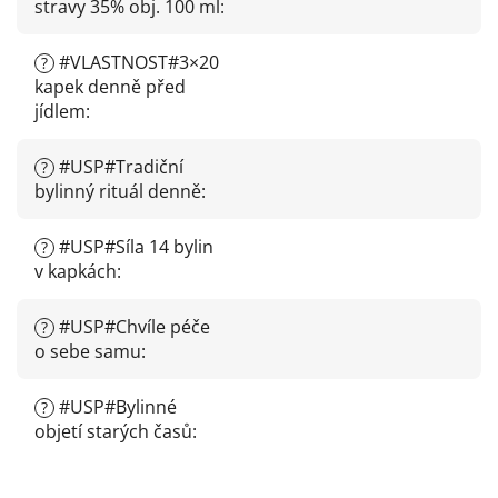
stravy 35% obj. 100 ml
:
#VLASTNOST#3×20
?
kapek denně před
jídlem
:
#USP#Tradiční
?
bylinný rituál denně
:
#USP#Síla 14 bylin
?
v kapkách
:
#USP#Chvíle péče
?
o sebe samu
:
#USP#Bylinné
?
objetí starých časů
: