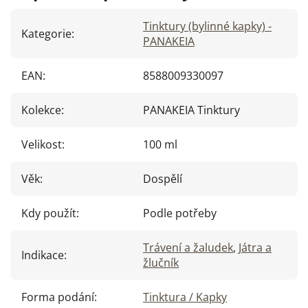
Tinktury (bylinné kapky) -
Kategorie
:
PANAKEIA
EAN
:
8588009330097
Kolekce
:
PANAKEIA Tinktury
Velikost
:
100 ml
Věk
:
Dospělí
Kdy použít
:
Podle potřeby
Trávení a žaludek
,
Játra a
Indikace
:
žlučník
Forma podání
:
Tinktura / Kapky