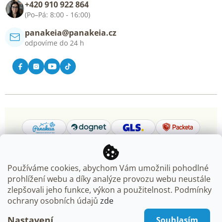
+420 910 922 864
Kontakt
(Po–Pá: 8:00 - 16:00)
panakeia@panakeia.cz
odpovíme do 24 h
Používáme cookies, abychom Vám umožnili pohodlné
prohlížení webu a díky analýze provozu webu neustále
Copyright 2026
Panakeia.cz
. Všechna práva vyhrazena.
zlepšovali jeho funkce, výkon a použitelnost. Podmínky
Upravit nastavení cookies
ochrany osobních údajů
zde
Nastavení
Souhlasím