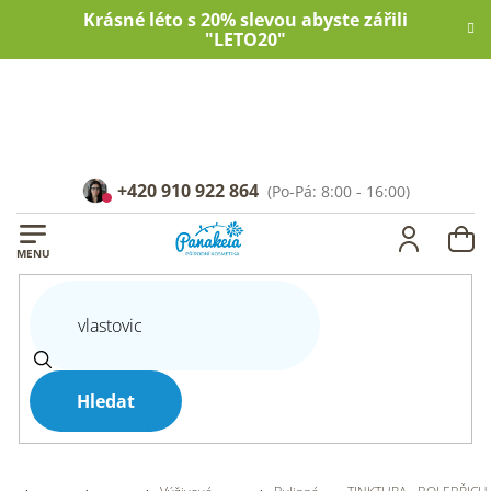
Přejít
Krásné léto s 20% slevou abyste zářili
na
"LETO20"
obsah
+420 910 922 864
NÁ
KOŠ
Hledat