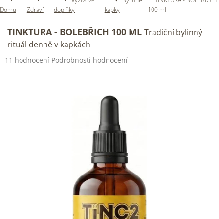
Výživové
Bylinné
TINKTURA - BOLEBŘICH
Domů
Zdraví
doplňky
kapky
100 ml
TINKTURA - BOLEBŘICH 100 ML
Tradiční bylinný
rituál denně v kapkách
Průměrné
11 hodnocení
Podrobnosti hodnocení
hodnocení
produktu
je
4,5
z
5
hvězdiček.