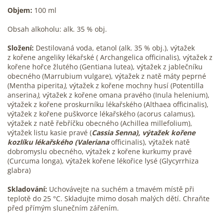
Objem:
100 ml
Obsah alkoholu: alk. 35 % obj.
Složení:
Destilovaná voda, etanol (alk. 35 % obj.), výtažek
z kořene angeliky lékařské ( Archangelica officinalis), výtažek z
kořene hořce žlutého (Gentiana lutea), výtažek z jablečníku
obecného (Marrubium vulgare), výtažek z natě máty peprné
(Mentha piperita
),
výtažek z kořene mochny husí (Potentilla
anserina
),
výtažek z kořene omana pravého (Inula helenium),
výtažek z kořene proskurníku lékařského (Althaea officinalis),
výtažek z kořene puškvorce lékařského (acorus calamus),
výtažek z natě řebříčku obecného (Achillea millefolium),
výtažek listu kasie pravé (
Cassia Senna), výtažek kořene
kozlíku lékařského (Valeriana
officinalis), výtažek natě
dobromyslu obecného, výtažek z kořene kurkumy pravé
(Curcuma longa), výtažek kořene lékořice lysé (Glycyrrhiza
glabra)
Skladování:
Uchovávejte na suchém a tmavém místě při
teplotě do 25 °C. Skladujte mimo dosah malých dětí. Chraňte
před přímým slunečním zářením.