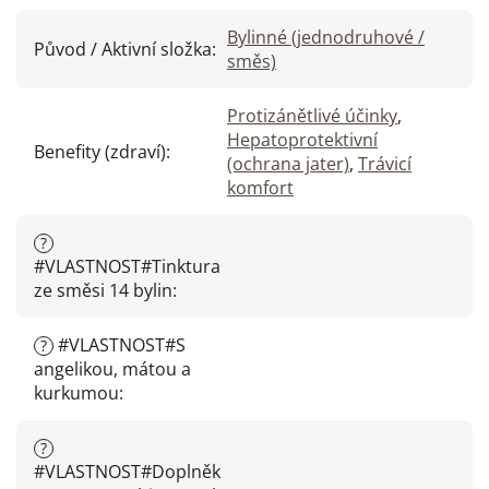
Bylinné (jednodruhové /
Původ / Aktivní složka
:
směs)
Protizánětlivé účinky
,
Hepatoprotektivní
Benefity (zdraví)
:
(ochrana jater)
,
Trávicí
komfort
?
#VLASTNOST#Tinktura
ze směsi 14 bylin
:
#VLASTNOST#S
?
angelikou, mátou a
kurkumou
:
?
#VLASTNOST#Doplněk