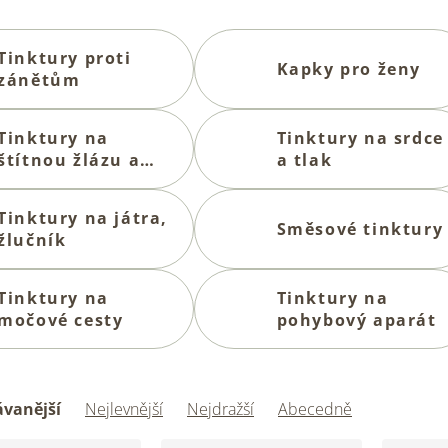
Tinktury proti
Kapky pro ženy
zánětům
Tinktury na
Tinktury na srdce
štítnou žlázu a
a tlak
lymfu
Tinktury na játra,
Směsové tinktury
žlučník
Tinktury na
Tinktury na
močové cesty
pohybový aparát
vanější
Nejlevnější
Nejdražší
Abecedně