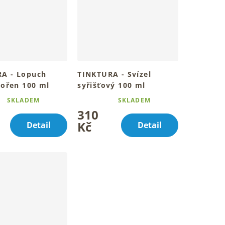
A - Lopuch
TINKTURA - Svízel
kořen 100 ml
syřišťový 100 ml
bylinný rituál péče
Tradiční bylinná kapka pro
SKLADEM
SKLADEM
Průměrné
kapkách
tvůj den
310
í
hodnocení
produktu
Kč
Detail
Detail
je
4,8
z
5
.
hvězdiček.