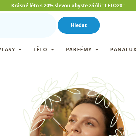
Krásné léto s 20% slevou abyste zářili "LETO20"
Hledat
VLASY
TĚLO
PARFÉMY
PANALU