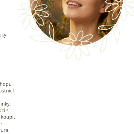
pky
-shopu
astních
inky.
ci s
 koupit
e
tura,