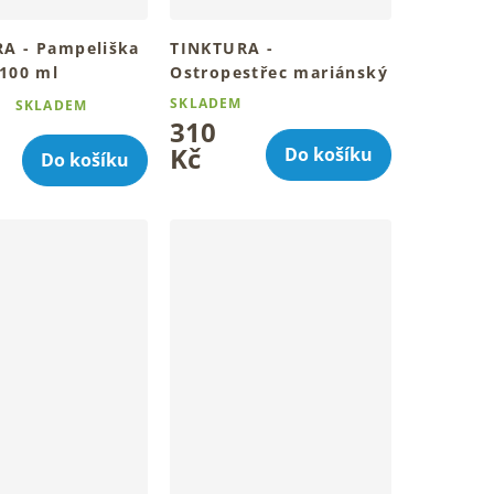
A - Pampeliška
TINKTURA -
 100 ml
Ostropestřec mariánský
bylinný rituál denně
100 ml
SKLADEM
SKLADEM
Tradiční bylinný rituál pro
310
í
tvé dny
Kč
Do košíku
Do košíku
.