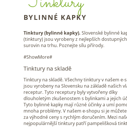
Tinktury
BYLINNÉ KAPKY
Tinktury (bylinné kapky).
Slovenské bylinné ka
(tinktury) jsou vyrobeny z nejlepších dostupných
surovin na trhu. Poznejte sílu přírody.
#ShowMore#
Tinktury na skladě
Tinktury na skladě. Všechny tinktury v našem e
jsou vyrobeny na Slovensku na základě našich vl
receptur. Tyto receptury byly vytvořeny díky
dlouholetým zkušenostem s bylinkami a jejich úč
Tyto bylinné kapky mají různé účinky a umí pomo
mnoha problémy. V našem e-shopu si je můžete
za výhodné ceny s rychlým doručením. Mezi naš
nejpopulárnější tinktury patří pampelišková tink