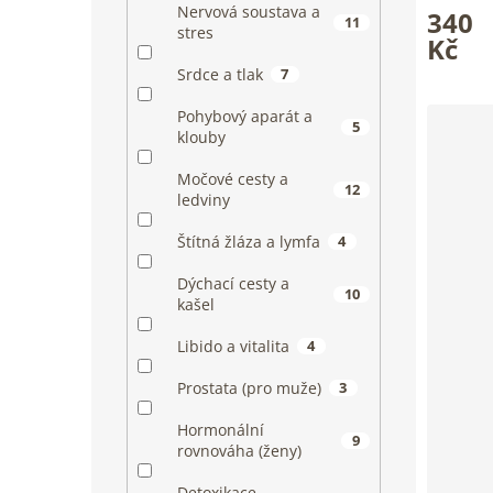
Nervová soustava a
340
hodnoce
11
stres
produkt
Kč
je
Srdce a tlak
7
4,9
z
Pohybový aparát a
5
5
klouby
hvězdiče
Močové cesty a
12
ledviny
Štítná žláza a lymfa
4
Dýchací cesty a
10
kašel
Libido a vitalita
4
Prostata (pro muže)
3
Hormonální
9
rovnováha (ženy)
Detoxikace