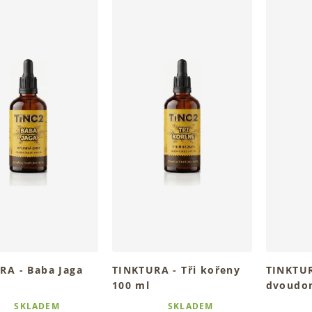
RA - Baba Jaga
TINKTURA - Tři kořeny
TINKTUR
100 ml
dvoudom
 bylinný rituál denně
Tradiční bylinný rituál pro
Tradiční 
SKLADEM
SKLADEM
é
Průměrné
Průměrné
tvůj den
v kapkác