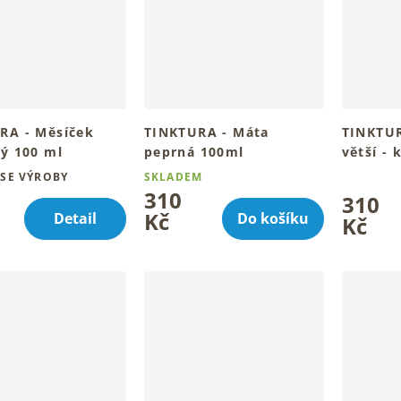
RA - Měsíček
TINKTURA - Máta
TINKTUR
ký 100 ml
peprná 100ml
větší - 
 bylinný rituál denně
Svěží bylinný rituál pro
Tradiční 
SE VÝROBY
SKLADEM
Průměrné
ch
každý den
denně v 
310
310
hodnocen
Kč
Detail
Do košíku
produktu
Kč
je
4,8
z
5
hvězdiček