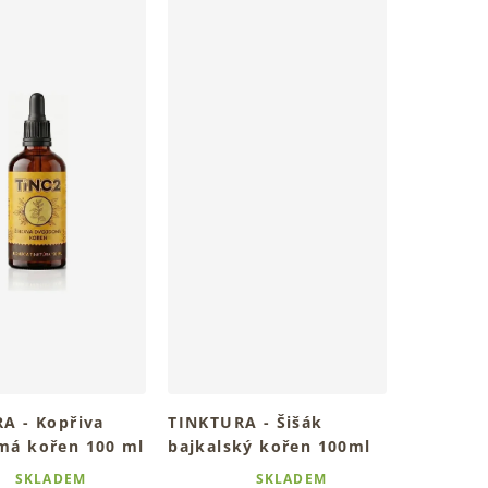
A - Kopřiva
TINKTURA - Šišák
á kořen 100 ml
bajkalský kořen 100ml
bylinný rituál denně
Tradiční bylinný rituál pro
SKLADEM
SKLADEM
Průměrné
h
vnitřní klid