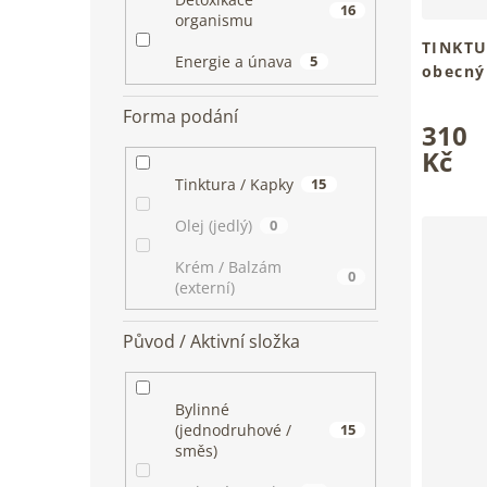
16
organismu
TINKTU
Energie a únava
5
obecný
Tradiční
Průměrn
tvůj klid
Forma podání
310
hodnoce
produkt
Kč
je
Tinktura / Kapky
15
5,0
z
Olej (jedlý)
0
5
hvězdiče
Krém / Balzám
0
(externí)
Původ / Aktivní složka
Bylinné
(jednodruhové /
15
směs)