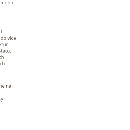
ž mnoho
d
do více
ktur
statu,
ch
ch.
íme na
ky