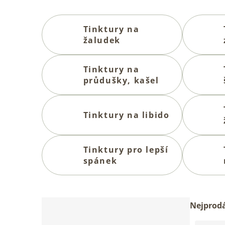
Tinktury na
žaludek
Tinktury na
průdušky, kašel
Tinktury na libido
Tinktury pro lepší
spánek
P
Ř
Nejprodá
o
a
s