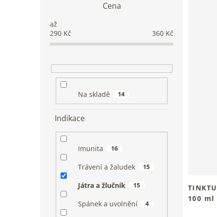
V
z
Cena
t
ý
e
r
p
n
a
i
í
290
Kč
360
Kč
n
s
p
n
p
r
í
r
o
p
o
d
a
d
u
n
u
Na skladě
14
k
e
k
t
l
t
ů
Indikace
ů
Imunita
16
Trávení a žaludek
15
Játra a žlučník
15
TINKTU
100 ml
Spánek a uvolnění
4
Tradiční
Průměrn