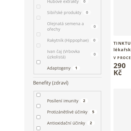
Hubové extrakty
0
Sibiřské produkty
0
Olejnatá semena a
0
ořechy
Rakytník (Hippophae)
0
TINKTU
lékařs
Ivan čaj (Vrbovka
0
Tradiční
úzkolistá)
V PROCE
v kapká
290
Adaptogeny
1
Kč
Benefity (zdraví)
Posílení imunity
2
Protizánětlivé účinky
5
Antioxidační účinky
2