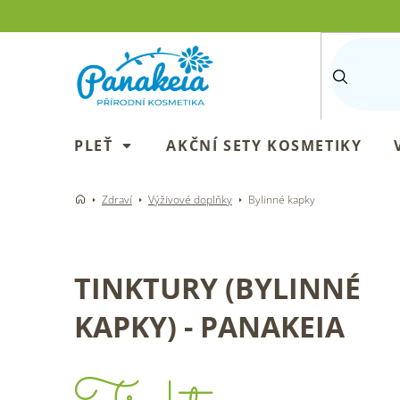
Přejít
na
obsah
PLEŤ
AKČNÍ SETY KOSMETIKY
Zdraví
Výživové doplňky
Bylinné kapky
TINKTURY (BYLINNÉ
KAPKY) - PANAKEIA