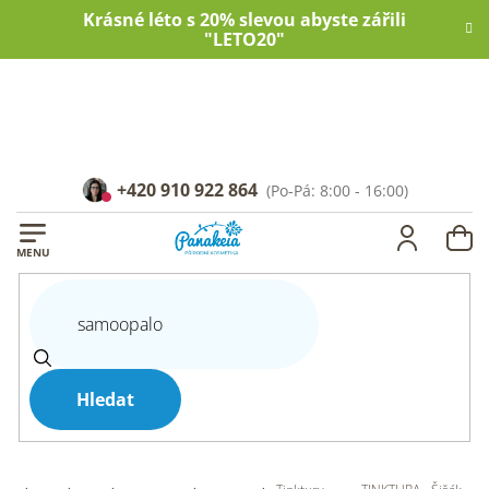
Přejít
Krásné léto s 20% slevou abyste zářili
na
"LETO20"
obsah
+420 910 922 864
NÁ
KOŠ
Hledat