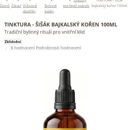
Tinktury
TINKTURA - Šišák
Domů
Zdraví
Výživové
Bylinné
pro lepší spánek
bajkalský kořen 100ml
doplňky
kapky
TINKTURA - ŠIŠÁK BAJKALSKÝ KOŘEN 100ML
Tradiční bylinný rituál pro vnitřní klid
Zklidnění
Průměrné
8 hodnocení
Podrobnosti hodnocení
hodnocení
produktu
je
4,8
z
5
hvězdiček.