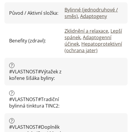
Bylinné (jednodruhové /
Původ / Aktivní složka
:
směs)
,
Adaptogeny
Zklidnění a relaxace
,
Lepší
spánek
,
Adaptogenní
Benefity (zdraví)
:
účinek
,
Hepatoprotektivní
(ochrana jater)
?
#VLASTNOST#Výtažek z
kořene šišáka byliny
:
?
#VLASTNOST#Tradiční
bylinná tinktura TINC2
:
?
#VLASTNOST#Doplněk