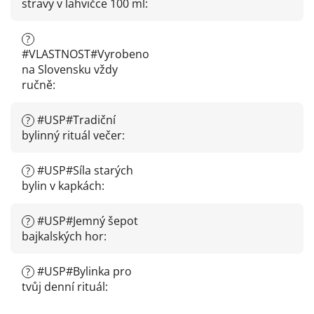
stravy v lahvičce 100 ml
:
?
#VLASTNOST#Vyrobeno
na Slovensku vždy
ručně
:
#USP#Tradiční
?
bylinný rituál večer
:
#USP#Síla starých
?
bylin v kapkách
:
#USP#Jemný šepot
?
bajkalských hor
:
#USP#Bylinka pro
?
tvůj denní rituál
: