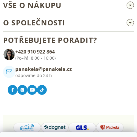
VŠE O NÁKUPU
Velkoobchod a spolupráce
O SPOLEČNOSTI
Reklamace a vrácení zboží
O nás
Všeobecné obchodní podmínky
POTŘEBUJETE PORADIT?
Blog
+420 910 922 864
Kontakt
(Po–Pá: 8:00 - 16:00)
panakeia@panakeia.cz
odpovíme do 24 h