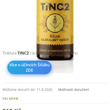
Tinktura
TINC2
z kořene šišáka bajkalského.
Více o účincích Šišáku
ZDE
Můžeme doručit do:
11.8.2026
Možnosti doručení
SKLADEM