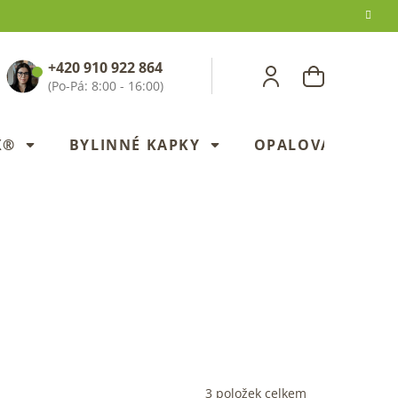
+420 910 922 864
NÁKUPNÍ
KOŠÍK
X®
BYLINNÉ KAPKY
OPALOVANÍ
3
položek celkem