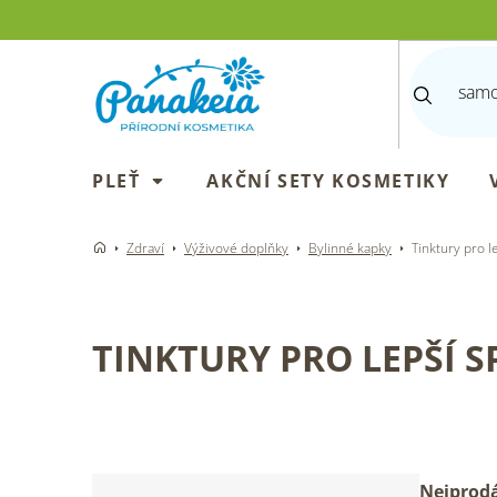
Přejít
na
obsah
PLEŤ
AKČNÍ SETY KOSMETIKY
Zdraví
Výživové doplňky
Bylinné kapky
Tinktury pro l
TINKTURY PRO LEPŠÍ 
P
Ř
Nejprodá