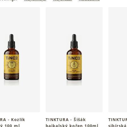
RA - Kozlík
TINKTURA - Šišák
TINKTUR
ký 100 ml
bajkalský kořen 100ml
sibírská