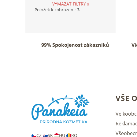
VYMAZAT FILTRY
Položek k zobrazení:
3
99% Spokojenost zákazníků
Ví
Z
VŠE 
á
p
a
Velkoobc
t
Reklamac
í
Všeobec
CZ
SK
HU
RO