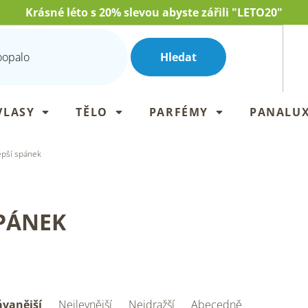
Krásné léto s 20% slevou abyste zářili "LETO20"
Hledat
VLASY
TĚLO
PARFÉMY
PANALU
epší spánek
SPÁNEK
vanější
Nejlevnější
Nejdražší
Abecedně