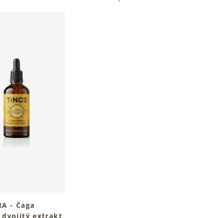
A - Čaga
 dvojitý extrakt