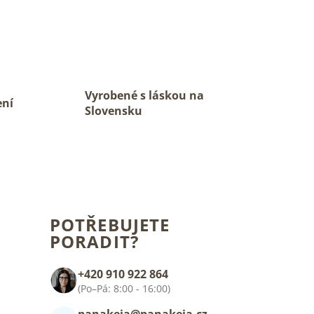
Vyrobené s láskou na
ení
Slovensku
POTŘEBUJETE
PORADIT?
+420 910 922 864
(Po–Pá: 8:00 - 16:00)
panakeia@panakeia.cz