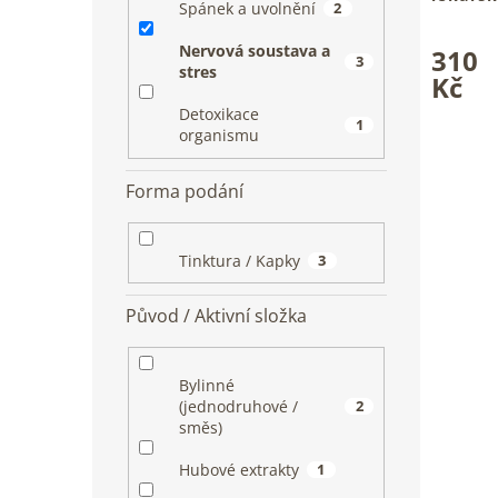
Spánek a uvolnění
2
Tradiční
Průměrn
v kapká
Nervová soustava a
310
hodnoce
3
stres
produkt
Kč
je
Detoxikace
5,0
1
organismu
z
5
hvězdiče
Forma podání
Tinktura / Kapky
3
Původ / Aktivní složka
Bylinné
(jednodruhové /
2
směs)
Hubové extrakty
1