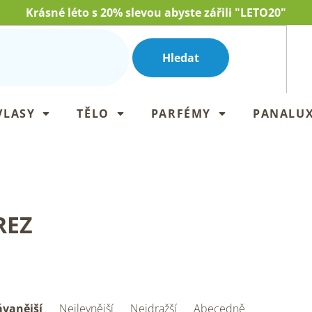
Krásné léto s 20% slevou abyste zářili "LETO20"
Hledat
VLASY
TĚLO
PARFÉMY
PANALU
REZ
vanější
Nejlevnější
Nejdražší
Abecedně