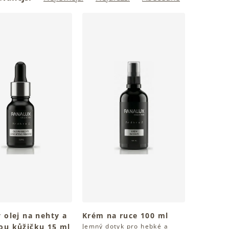
 olej na nehty a
Krém na ruce 100 ml
ou kůžičku 15 ml
Jemný dotyk pro hebké a