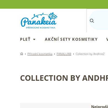
Přejít
na
obsah
PLEŤ
AKČNÍ SETY KOSMETIKY
Přírodní kosmetika
PANALUX®
Collection by AndhreZ
COLLECTION BY ANDH
P
Ř
Nejprodá