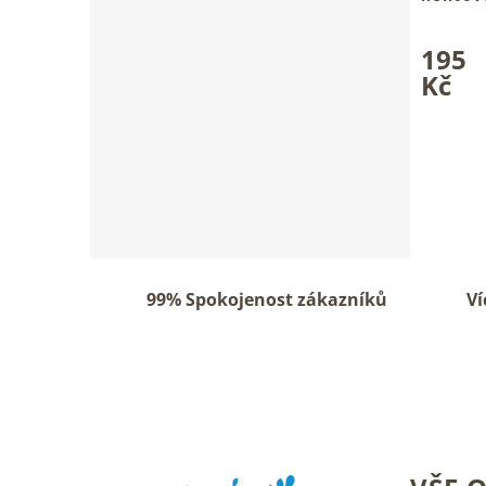
Pro pevn
Průměrn
nehtovou
195
hodnoce
produkt
Kč
je
5,0
z
5
hvězdiče
99% Spokojenost zákazníků
Ví
Z