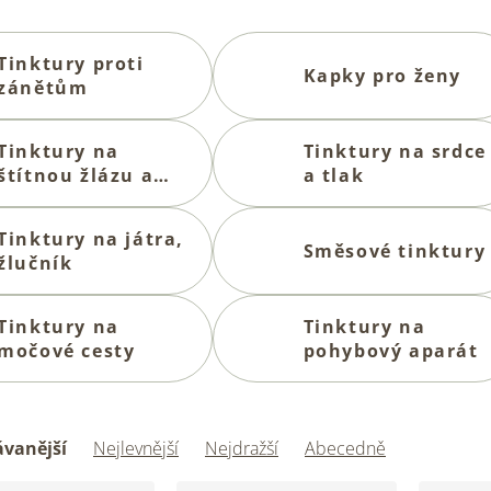
Tinktury proti
Kapky pro ženy
zánětům
Tinktury na
Tinktury na srdce
štítnou žlázu a
a tlak
lymfu
Tinktury na játra,
Směsové tinktury
žlučník
Tinktury na
Tinktury na
močové cesty
pohybový aparát
vanější
Nejlevnější
Nejdražší
Abecedně