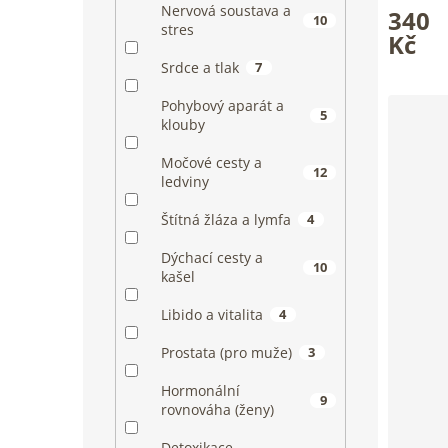
Nervová soustava a
340
hodnoce
10
stres
produkt
Kč
je
Srdce a tlak
7
4,9
z
Pohybový aparát a
5
5
klouby
hvězdiče
Močové cesty a
12
ledviny
Štítná žláza a lymfa
4
Dýchací cesty a
10
kašel
Libido a vitalita
4
Prostata (pro muže)
3
Hormonální
9
rovnováha (ženy)
Detoxikace