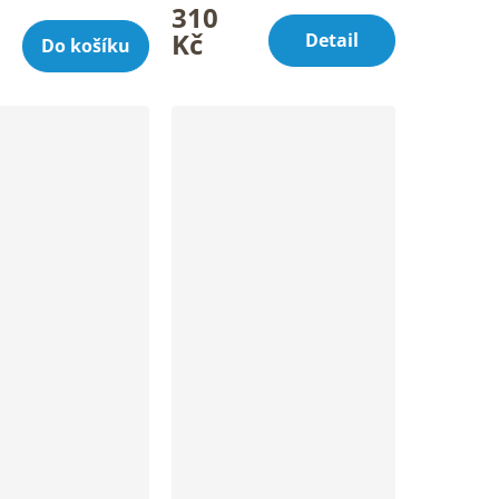
310
í
Kč
Detail
Do košíku
.