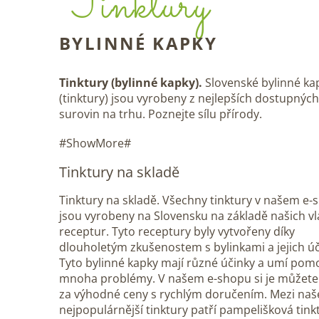
Tinktury
BYLINNÉ KAPKY
Tinktury (bylinné kapky).
Slovenské bylinné ka
(tinktury) jsou vyrobeny z nejlepších dostupných
surovin na trhu. Poznejte sílu přírody.
#ShowMore#
Tinktury na skladě
Tinktury na skladě. Všechny tinktury v našem e
jsou vyrobeny na Slovensku na základě našich vl
receptur. Tyto receptury byly vytvořeny díky
dlouholetým zkušenostem s bylinkami a jejich úč
Tyto bylinné kapky mají různé účinky a umí pomo
mnoha problémy. V našem e-shopu si je můžete
za výhodné ceny s rychlým doručením. Mezi naš
nejpopulárnější tinktury patří pampelišková tink