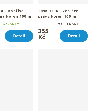
A - Kopřiva
TINKTURA - Žen-šen
á kořen 100 ml
pravý kořen 100 ml
bylinný rituál denně
Tradiční bylinný rituál péče
SKLADEM
VYPREDANÉ
Průměrné
h
denně v kapkách
355
í
hodnocení
produktu
Kč
Detail
Detail
je
5,0
z
5
.
hvězdiček.