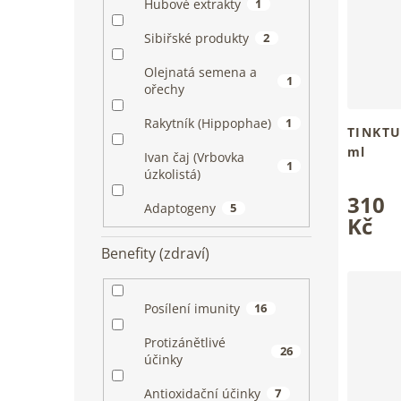
Hubové extrakty
1
Sibiřské produkty
2
Olejnatá semena a
1
ořechy
Rakytník (Hippophae)
1
TINKTU
ml
Ivan čaj (Vrbovka
1
Tradiční 
úzkolistá)
Průměrn
tvé tělo
310
hodnoce
Adaptogeny
5
produkt
Kč
je
Benefity (zdraví)
5,0
z
5
hvězdiče
Posílení imunity
16
Protizánětlivé
26
účinky
Antioxidační účinky
7