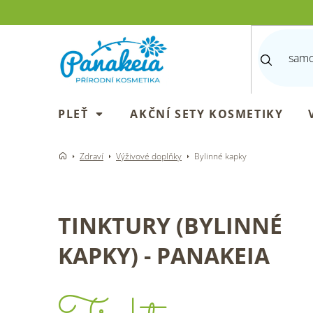
Přejít
na
obsah
PLEŤ
AKČNÍ SETY KOSMETIKY
Zdraví
Výživové doplňky
Bylinné kapky
TINKTURY (BYLINNÉ
KAPKY) - PANAKEIA