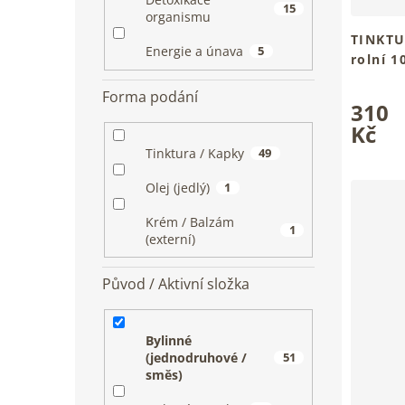
15
organismu
TINKTU
Energie a únava
5
rolní 1
Tradiční
Průměrn
Forma podání
310
hodnoce
produkt
Kč
je
Tinktura / Kapky
49
5,0
z
Olej (jedlý)
1
5
hvězdiče
Krém / Balzám
1
(externí)
Původ / Aktivní složka
Bylinné
(jednodruhové /
51
směs)