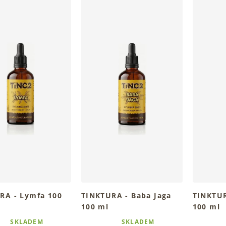
RA - Lymfa 100
TINKTURA - Baba Jaga
TINKTUR
100 ml
100 ml
 bylinný rituál denně
Tradiční bylinný rituál denně
Tradiční b
SKLADEM
SKLADEM
é
Průměrné
Průměrné
ch
tvůj den