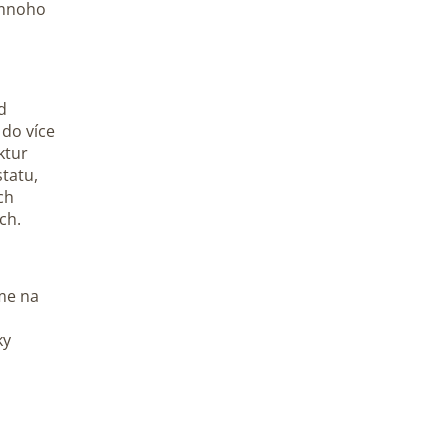
ž mnoho
d
do více
ktur
statu,
ch
ch.
íme na
ky