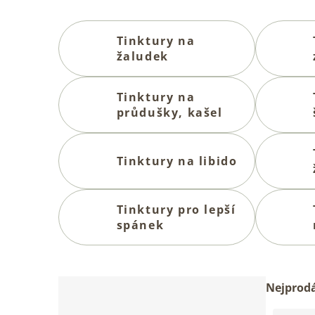
Tinktury na
žaludek
Tinktury na
průdušky, kašel
Tinktury na libido
Tinktury pro lepší
spánek
P
Ř
Nejprodá
o
a
s