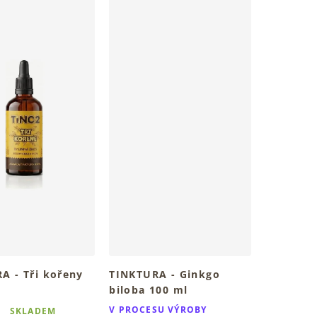
A - Tři kořeny
TINKTURA - Ginkgo
biloba 100 ml
ylinný rituál pro
Tradiční bylinný rituál denně
V PROCESU VÝROBY
SKLADEM
v kapkách