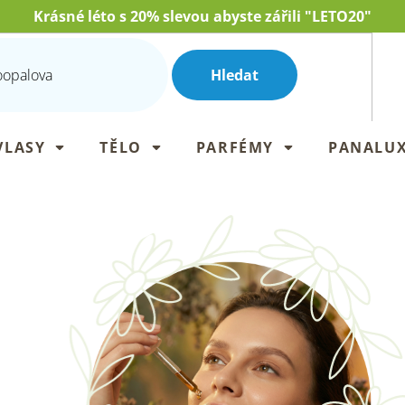
Krásné léto s 20% slevou abyste zářili "LETO20"
Hledat
VLASY
TĚLO
PARFÉMY
PANALU