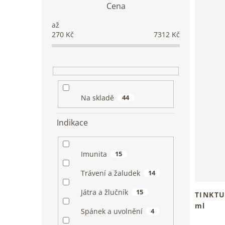
V
z
Cena
t
ý
e
r
p
n
a
i
í
270
Kč
7312
Kč
n
s
p
n
p
r
í
r
o
p
o
d
a
d
u
n
u
Na skladě
44
k
e
k
t
l
t
ů
Indikace
ů
Imunita
15
Trávení a žaludek
14
Játra a žlučník
15
TINKTU
ml
Spánek a uvolnění
4
Tradiční
Průměrn
v kapká