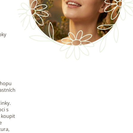
pky
-shopu
astních
inky.
ci s
 koupit
e
tura,