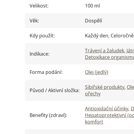
Velikost
:
100 ml
Věk
:
Dospělí
Kdy použít
:
Každý den, Celoročně
Trávení a žaludek
,
Ját
Indikace
:
Detoxikace organism
Forma podání
:
Olej (jedlý)
Sibiřské produkty
,
Ol
Původ / Aktivní složka
:
ořechy
Antioxidační účinky
,
D
Benefity (zdraví)
:
Hepatoprotektivní (oc
komfort