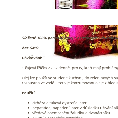
Složení: 100% panenský olej z ostropestřce mariáns
bez GMO
Dávkování:
1 čajová lžička 2 - 3x denně, pro ty, kteří mají problém
Olej lze použít ve studené kuchyni, do zeleninových sa
rozpustná ve vodě. Proto je konzumování oleje z hledisk
Použití:
cirhóza a tuková dystrofie jater
hepatitida, napadení jater v důsledku užívání a
vředové onemocnění žaludku a dvanáctníku
akutní a chronická gastritida