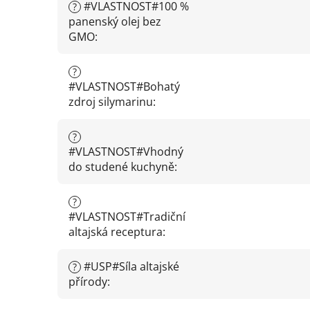
#VLASTNOST#100 %
?
panenský olej bez
GMO
:
?
#VLASTNOST#Bohatý
zdroj silymarinu
:
?
#VLASTNOST#Vhodný
do studené kuchyně
:
?
#VLASTNOST#Tradiční
altajská receptura
:
#USP#Síla altajské
?
přírody
: