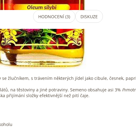
HODNOCENÍ (3)
DISKUZE
kého.
y se žlučníkem, s trávením některých jídel jako cibule, česnek, papri
látů, na těstoviny a jiné potraviny. Semeno obsahuje asi 3% /hmotno
a přijímání složky efektivnější než pití čaje.
lkoholu