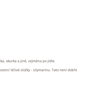
ka, okurka a jiné, zejména po jídle.
stní/ léčivé složky - silymarinu. Tato není dobře