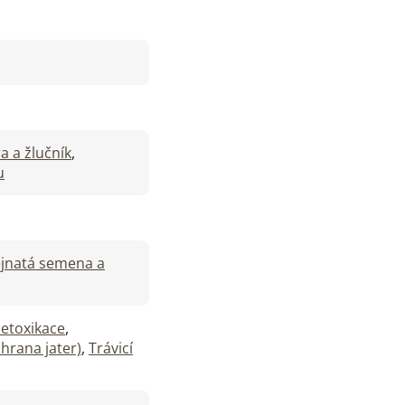
ra a žlučník
,
u
ejnatá semena a
etoxikace
,
hrana jater)
,
Trávicí