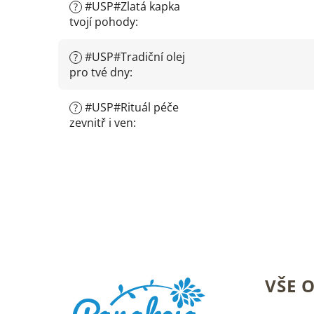
#USP#Zlatá kapka
?
tvojí pohody
:
#USP#Tradiční olej
?
pro tvé dny
:
#USP#Rituál péče
?
zevnitř i ven
:
Z
VŠE 
á
p