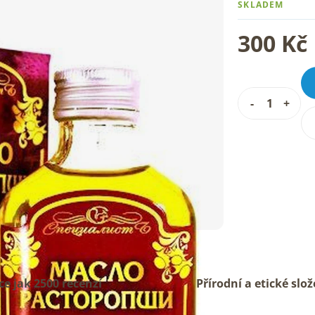
SKLADEM
300 Kč
ce jak 2500 recenzí
Přírodní a etické slož