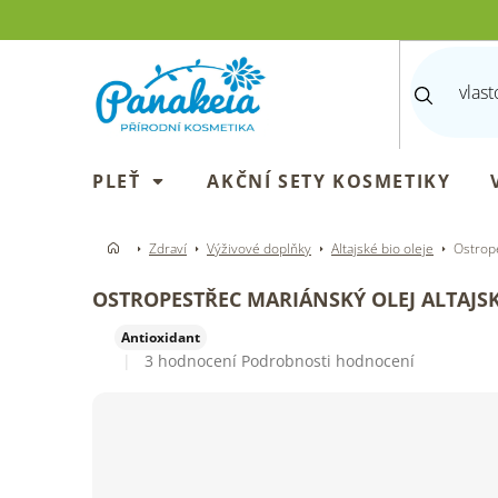
Přejít
na
obsah
PLEŤ
AKČNÍ SETY KOSMETIKY
Zdraví
Výživové doplňky
Altajské bio oleje
Ostrope
OSTROPESTŘEC MARIÁNSKÝ OLEJ ALTAJS
Antioxidant
Průměrné
3 hodnocení
Podrobnosti hodnocení
hodnocení
produktu
je
5,0
z
5