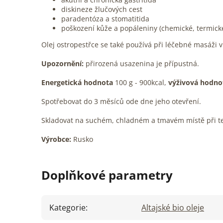
diskineze žlučových cest
paradentóza a stomatitida
poškození kůže a popáleniny (chemické, termické
Olej ostropestřce se také používá při léčebné masáži v
Upozornění:
přirozená usazenina je přípustná.
Energetická hodnota
100 g - 900kcal,
výživová hodno
Spotřebovat do 3 měsíců ode dne jeho otevření.
Skladovat na suchém, chladném a tmavém místě při te
Výrobce:
Rusko
Doplňkové parametry
Kategorie
:
Altajské bio oleje