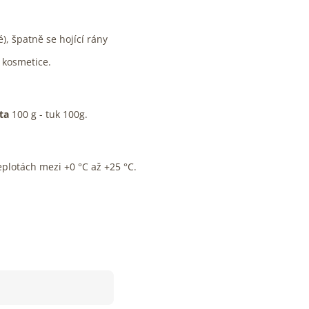
), špatně se hojící rány
 kosmetice.
ta
100 g - tuk 100g.
plotách mezi +0 °C až +25 °C.