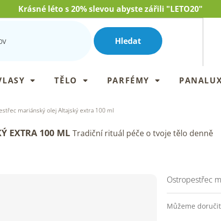
Krásné léto s 20% slevou abyste zářili "LETO20"
Hledat
VLASY
TĚLO
PARFÉMY
PANALU
střec mariánský olej Altajský extra 100 ml
KÝ EXTRA 100 ML
Tradiční rituál péče o tvoje tělo denně
Ostropestřec ma
Můžeme doručit