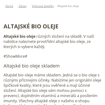
Domů
Zdraví
Výživové doplňky
Altajské bio oleje
ALTAJSKÉ BIO OLEJE
Altajské bio oleje
různých složení na skladě. V naší
nabídce naleznete prvotřídní altajské bio oleje, ze
kterých si vybere každý.
#ShowMore#
Altajské bio oleje skladem
Altajské bio oleje máme skladem. Jedná se o bio oleje s
různými příznivými účinky. Nabízíme jen originální oleje
špičkové kvality, které jsou ověřené a mají účinné
složení. Altajské bio oleje vám mohou pomoci s
prevencí, doplněním vitamínů a minerálů a posílením
imunity. Všechny altajské oleje z našeho e-shopu