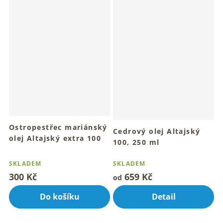
Ostropestřec mariánský
Cedrový olej Altajský
olej Altajský extra 100
100, 250 ml
ml
Pro hřejivý dotyk přírodního
Průměrné
Tradiční rituál péče o tvoje
oleje denně
hodnocení
SKLADEM
SKLADEM
tělo denně
produktu
300 Kč
659 Kč
od
je
5,0
Do košíku
Detail
z
5
hvězdiček.