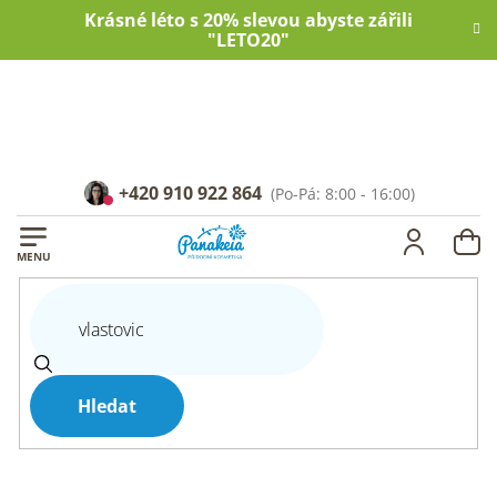
Přejít
Krásné léto s 20% slevou abyste zářili
na
"LETO20"
obsah
+420 910 922 864
NÁ
KOŠ
Hledat