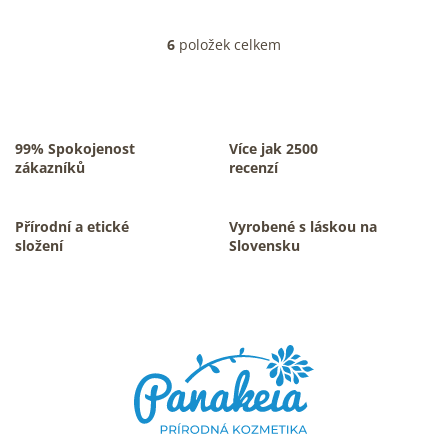
6
položek celkem
O
v
l
á
d
a
99% Spokojenost
Více jak 2500
c
zákazníků
recenzí
í
p
r
Přírodní a etické
Vyrobené s láskou na
v
složení
Slovensku
k
y
v
Z
ý
á
p
p
i
s
a
u
t
í