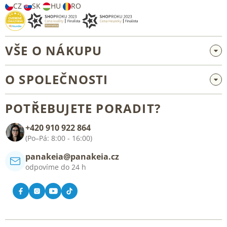
CZ
SK
HU
RO
VŠE O NÁKUPU
Velkoobchod a spolupráce
O SPOLEČNOSTI
Reklamace a vrácení zboží
O nás
Všeobecné obchodní podmínky
POTŘEBUJETE PORADIT?
Blog
+420 910 922 864
Kontakt
(Po–Pá: 8:00 - 16:00)
panakeia@panakeia.cz
odpovíme do 24 h