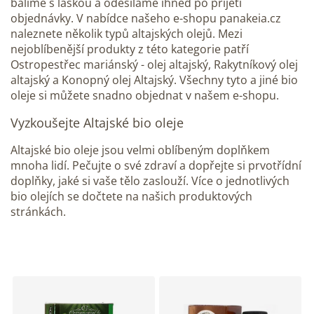
balíme s láskou a odesíláme ihned po přijetí
objednávky. V nabídce našeho e-shopu panakeia.cz
naleznete několik typů altajských olejů. Mezi
nejoblíbenější produkty z této kategorie patří
Ostropestřec mariánský - olej altajský, Rakytníkový olej
altajský a Konopný olej Altajský. Všechny tyto a jiné bio
oleje si můžete snadno objednat v našem e-shopu.
Vyzkoušejte Altajské bio oleje
Altajské bio oleje jsou velmi oblíbeným doplňkem
mnoha lidí. Pečujte o své zdraví a dopřejte si prvotřídní
doplňky, jaké si vaše tělo zaslouží. Více o jednotlivých
bio olejích se dočtete na našich produktových
stránkách.
V
ý
p