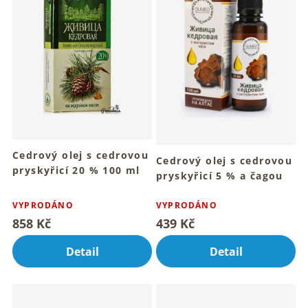
i
s
p
r
o
d
u
k
t
ů
Cedrový olej s cedrovou
Cedrový olej s cedrovou
pryskyřicí 20 % 100 ml
pryskyřicí 5 % a čagou
Pro hřejivý dotyk přírodního
100 ml
Průměrné
oleje denně
hodnocení
VYPRODÁNO
Tradiční rituál sibiřského
VYPRODÁNO
cedru a čagy
produktu
858 Kč
439 Kč
je
4,8
Detail
Detail
z
5
hvězdiček.