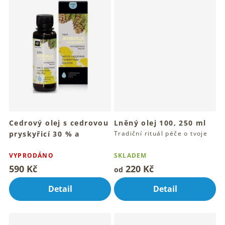
Cedrový olej s cedrovou
Lněný olej 100, 250 ml
pryskyřicí 30 % a
Tradiční rituál péče o tvoje
tělo denně
kamenný olej (bílé
mumio) 100 ml
VYPRODÁNO
SKLADEM
Pro hřejivý dotyk přírodního
590 Kč
220 Kč
od
oleje denně
Detail
Detail