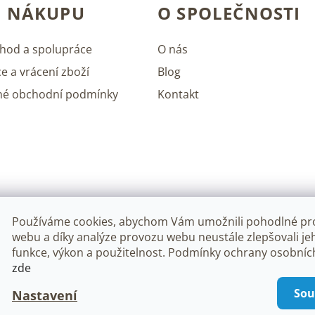
O NÁKUPU
O SPOLEČNOSTI
hod a spolupráce
O nás
e a vrácení zboží
Blog
né obchodní podmínky
Kontakt
Používáme cookies, abychom Vám umožnili pohodlné pro
webu a díky analýze provozu webu neustále zlepšovali je
funkce, výkon a použitelnost. Podmínky ochrany osobníc
zde
na.
Upravit nastavení cookies
Sou
Nastavení
Vytv