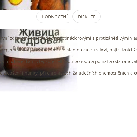
HODNOCENÍ
DISKUZE
ntivní zdravotní prostředek s protinádorovými a protizánětlivými vla
urogenitálního systému. Snižuje hladinu cukru v krvi, hojí sliznici ž
s v mozkové tkáni, zlepšuje celkovou pohodu a pomáhá odstraňovat 
ke zlepšení imunity, při chronických žaludečních onemocněních a 