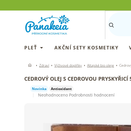
Přejít
na
obsah
PLEŤ
AKČNÍ SETY KOSMETIKY
Zdraví
Výživové doplňky
Altajské bio oleje
Cedrový
CEDROVÝ OLEJ S CEDROVOU PRYSKYŘICÍ 
Novinka
Antioxidant
Průměrné
Neohodnoceno
Podrobnosti hodnocení
hodnocení
produktu
je
0,0
z
5