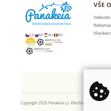
Z
VŠE 
á
p
a
Velkoobc
t
Reklamac
í
Všeobec
CZ
SK
HU
RO
Copyright 2026
Panakeia.cz
. Všechna práva vyhraze