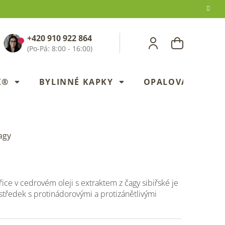
+420 910 922 864
NÁKUPNÍ
KOŠÍK
X®
BYLINNÉ KAPKY
OPALOVANÍ
agy
ice v cedrovém oleji s extraktem z čagy sibiřské je
středek s protinádorovými a protizánětlivými