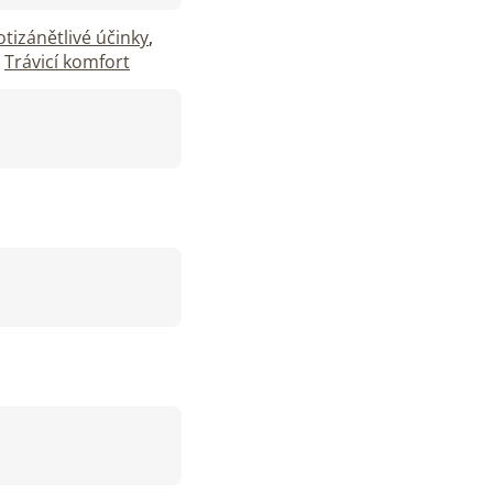
otizánětlivé účinky
,
,
Trávicí komfort