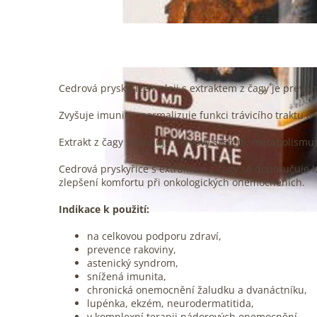
Cedrová pryskyřice v oleji s extraktem z čagy je preve
Zvyšuje imunitu, normalizuje funkci trávicího traktu a 
Extrakt z čagy stimuluje nervový systém, metabolismu
Cedrová pryskyřice s extraktem z čagy se doporučuje 
zlepšení komfortu při onkologických onemocněních.
Indikace k použití:
na celkovou podporu zdraví,
prevence rakoviny,
astenický syndrom,
snížená imunita,
chronická onemocnění žaludku a dvanáctníku,
lupénka, ekzém, neurodermatitida,
v komplexní terapii nádorových onemocnění.