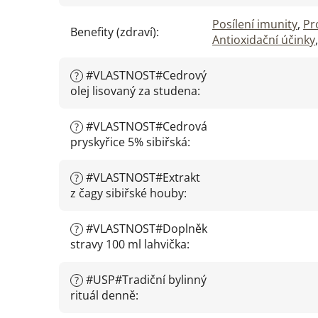
Posílení imunity
,
Pr
Benefity (zdraví)
:
Antioxidační účinky
#VLASTNOST#Cedrový
?
olej lisovaný za studena
:
#VLASTNOST#Cedrová
?
pryskyřice 5% sibiřská
:
#VLASTNOST#Extrakt
?
z čagy sibiřské houby
:
#VLASTNOST#Doplněk
?
stravy 100 ml lahvička
:
#USP#Tradiční bylinný
?
rituál denně
: