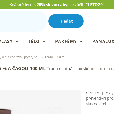
Krásné léto s 20% slevou abyste zářili "LETO20"
Hledat
VLASY
TĚLO
PARFÉMY
PANALU
 olej s cedrovou pryskyřicí 5 % a čagou 100 ml
5 % A ČAGOU 100 ML
Tradiční rituál sibiřského cedru a č
Cedrová pryskyř
preventivní pro
vlastnostmi.