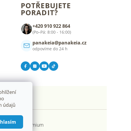
POTŘEBUJETE
PORADIT?
+420 910 922 864
(Po–Pá: 8:00 - 16:00)
panakeia@panakeia.cz
odpovíme do 24 h
hlížení
ho
h údajů
hlasím
ořil Shoptet Premium