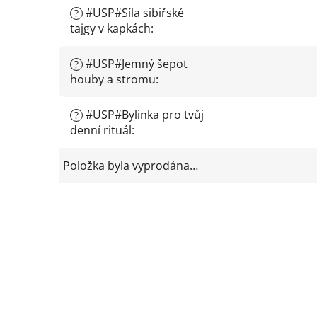
#USP#Síla sibiřské
?
tajgy v kapkách
:
#USP#Jemný šepot
?
houby a stromu
:
#USP#Bylinka pro tvůj
?
denní rituál
:
Položka byla vyprodána…