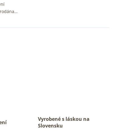
ení
prodána…
Vyrobené s láskou na
ení
Slovensku