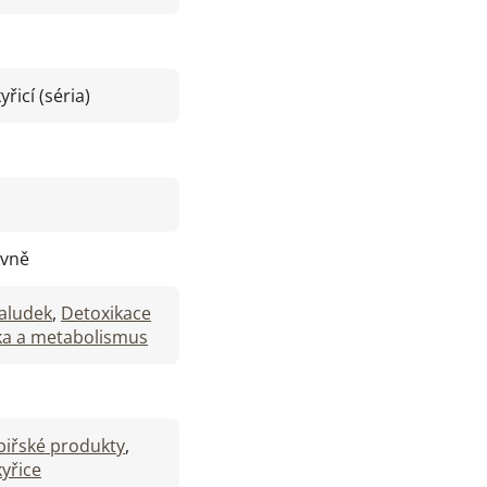
řicí (séria)
ivně
žaludek
,
Detoxikace
ka a metabolismus
biřské produkty
,
kyřice