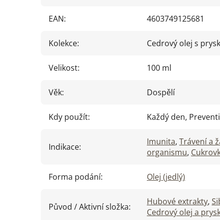
EAN
:
4603749125681
Kolekce
:
Cedrový olej s prysky
Velikost
:
100 ml
Věk
:
Dospělí
Kdy použít
:
Každý den, Prevent
Imunita
,
Trávení a 
Indikace
:
organismu
,
Cukrov
Forma podání
:
Olej (jedlý)
Hubové extrakty
,
Si
Původ / Aktivní složka
:
Cedrový olej a prys