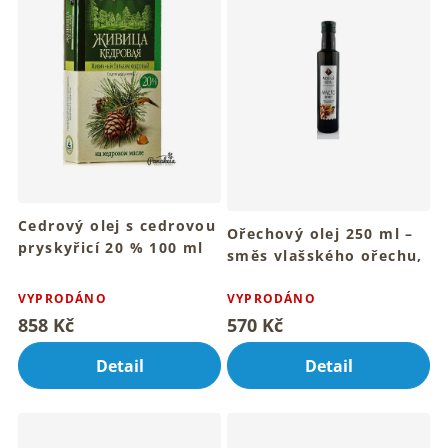
i
s
p
r
o
d
u
k
t
ů
Cedrový olej s cedrovou
Ořechový olej 250 ml –
pryskyřicí 20 % 100 ml
směs vlašského ořechu,
Pro hřejivý dotyk přírodního
cedru, arašídu a
Průměrné
oleje denně
hodnocení
VYPRODÁNO
lískového ořechu
VYPRODÁNO
produktu
Tradiční rituál péče o tvoje
858 Kč
570 Kč
je
tělo denně
4,8
Detail
Detail
z
5
hvězdiček.