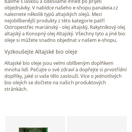
balíme s láskou a odesíláme ihned po přijetí
objednávky. V nabídce našeho e-shopu panakeia.cz
naleznete několik typů altajských olejů. Mezi
nejoblíbenější produkty z této kategorie patří
Ostropestřec mariánský - olej altajský, Rakytníkový olej
altajský a Konopný olej Altajský. Všechny tyto a jiné bio
oleje si můžete snadno objednat v našem e-shopu.
Vyzkoušejte Altajské bio oleje
Altajské bio oleje jsou velmi oblíbeným doplňkem
mnoha lidí. Pečujte o své zdraví a dopřejte si prvotřídní
doplňky, jaké si vaše tělo zaslouží. Více o jednotlivých
bio olejích se dočtete na našich produktových
stránkách.
V
ý
p