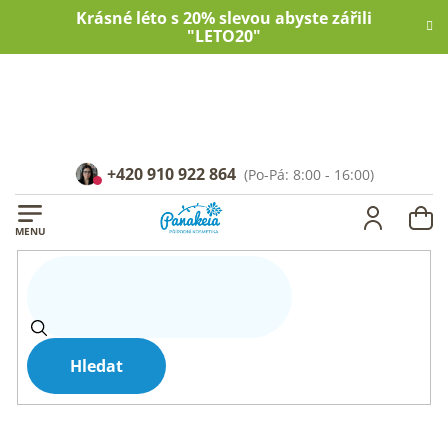
Přejít
Krásné léto s 20% slevou abyste zářili
na
"LETO20"
obsah
+420 910 922 864
NÁ
KOŠ
Hledat