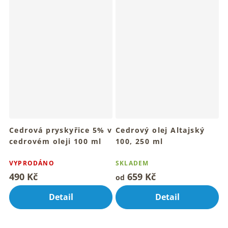
Cedrová pryskyřice 5% v
Cedrový olej Altajský
cedrovém oleji 100 ml
100, 250 ml
Tradiční rituál sibiřské
Pro hřejivý dotyk přírodního
pryskyřice
oleje denně
VYPRODÁNO
SKLADEM
490 Kč
659 Kč
od
Detail
Detail