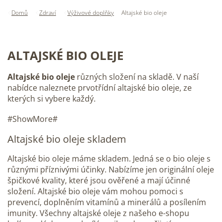
Domů
Zdraví
Výživové doplňky
Altajské bio oleje
ALTAJSKÉ BIO OLEJE
Altajské bio oleje
různých složení na skladě. V naší
nabídce naleznete prvotřídní altajské bio oleje, ze
kterých si vybere každý.
#ShowMore#
Altajské bio oleje skladem
Altajské bio oleje máme skladem. Jedná se o bio oleje s
různými příznivými účinky. Nabízíme jen originální oleje
špičkové kvality, které jsou ověřené a mají účinné
složení. Altajské bio oleje vám mohou pomoci s
prevencí, doplněním vitamínů a minerálů a posílením
imunity. Všechny altajské oleje z našeho e-shopu