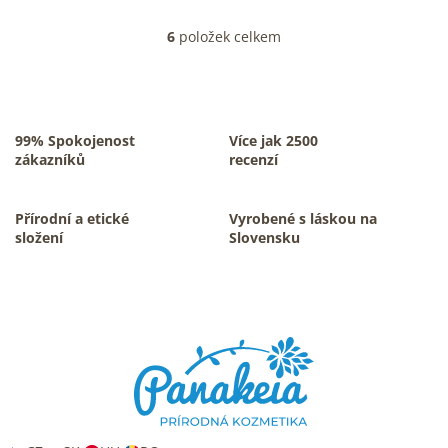
6
položek celkem
O
v
l
á
d
a
99% Spokojenost
Více jak 2500
c
zákazníků
recenzí
í
p
r
Přírodní a etické
Vyrobené s láskou na
v
složení
Slovensku
k
y
v
Z
ý
á
p
p
i
s
a
u
t
í