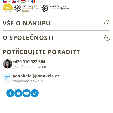
CZ
SK
HU
RO
VŠE O NÁKUPU
Velkoobchod a spolupráce
O SPOLEČNOSTI
Reklamace a vrácení zboží
O nás
Všeobecné obchodní podmínky
POTŘEBUJETE PORADIT?
Blog
+420 910 922 864
Kontakt
(Po–Pá: 8:00 - 16:00)
panakeia@panakeia.cz
odpovíme do 24 h