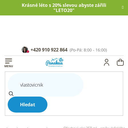
Přejít
Krásné léto s 20% slevou abyste zářili
na
"LETO20"
obsah
+420 910 922 864
NÁ
KOŠ
Hledat