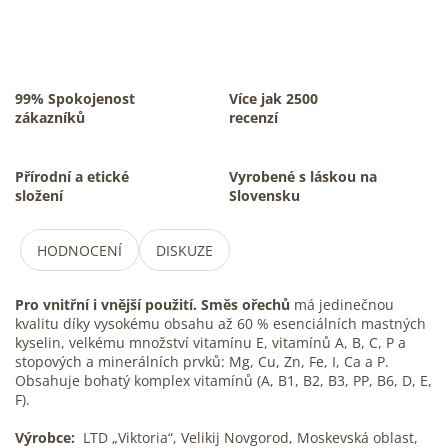
99% Spokojenost
Více jak 2500
zákazníků
recenzí
Přírodní a etické
Vyrobené s láskou na
složení
Slovensku
HODNOCENÍ
DISKUZE
Pro vnitřní i vnější použití. Směs ořechů
má jedinečnou
kvalitu díky vysokému obsahu až 60 % esenciálních mastných
kyselin, velkému množství vitamínu E, vitamínů A, B, C, P a
stopových a minerálních prvků: Mg, Cu, Zn, Fe, I, Ca a P.
Obsahuje bohatý komplex vitamínů (A, B1, B2, B3, PP, B6, D, E,
F).
Výrobce:
LTD „Viktoria“, Velikij Novgorod, Moskevská oblast,