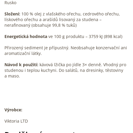
Rusko
Složení:
100 % olej z vlašského ořechu, cedrového ořechu,
lískového ořechu a arašídů lisovaný za studena –
nerafinovaný (obsahuje 99,8 % tuků)
Energetická hodnota
ve 100 g produktu – 3759 kJ (898 kcal)
Přirozený sediment je přípustný. Neobsahuje konzervační ani
aromatizační látky.
Návod k použití:
kávová lžička po jídle 3× denně. Vhodný pro
studenou i teplou kuchyni. Do salátů, na dresinky, těstoviny
a maso.
Výrobce:
Viktoria LTD