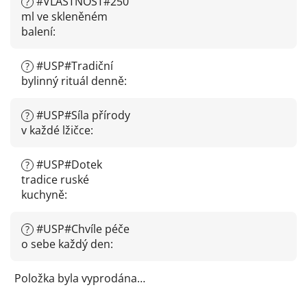
#VLASTNOST#250
?
ml ve skleněném
balení
:
#USP#Tradiční
?
bylinný rituál denně
:
#USP#Síla přírody
?
v každé lžičce
:
#USP#Dotek
?
tradice ruské
kuchyně
:
#USP#Chvíle péče
?
o sebe každý den
:
Položka byla vyprodána…