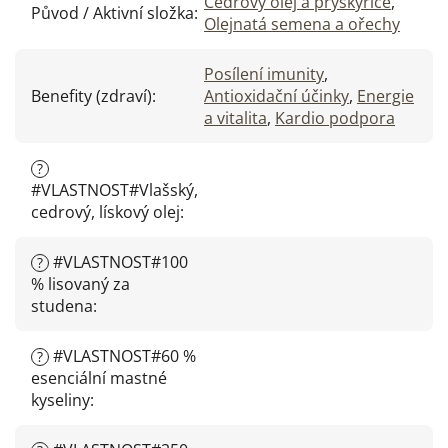
Cedrový olej a pryskyřice
,
Původ / Aktivní složka
:
Olejnatá semena a ořechy
Posílení imunity
,
Benefity (zdraví)
:
Antioxidační účinky
,
Energie
a vitalita
,
Kardio podpora
?
#VLASTNOST#Vlašský,
cedrový, lískový olej
:
#VLASTNOST#100
?
% lisovaný za
studena
:
#VLASTNOST#60 %
?
esenciální mastné
kyseliny
: