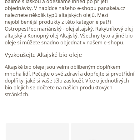
balíme s láskou a odesíláme ihned po přijetí
objednávky. V nabídce našeho e-shopu panakeia.cz
naleznete několik typů altajských olejů. Mezi
nejoblíbenější produkty z této kategorie patří
Ostropestřec mariánský - olej altajský, Rakytníkový olej
altajský a Konopný olej Altajský. Všechny tyto a jiné bio
oleje si můžete snadno objednat v našem e-shopu.
Vyzkoušejte Altajské bio oleje
Altajské bio oleje jsou velmi oblíbeným doplňkem
mnoha lidí. Pečujte o své zdraví a dopřejte si prvotřídní
doplňky, jaké si vaše tělo zaslouží. Více o jednotlivých
bio olejích se dočtete na našich produktových
stránkách.
V
ý
p