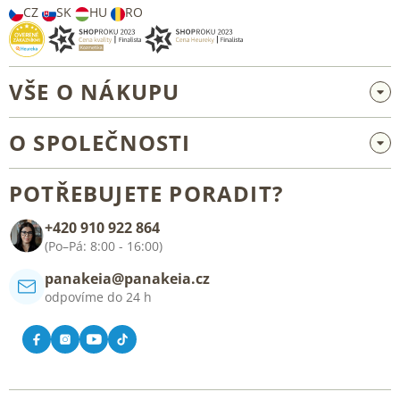
CZ
SK
HU
RO
VŠE O NÁKUPU
Velkoobchod a spolupráce
O SPOLEČNOSTI
Reklamace a vrácení zboží
O nás
Všeobecné obchodní podmínky
POTŘEBUJETE PORADIT?
Blog
+420 910 922 864
Kontakt
(Po–Pá: 8:00 - 16:00)
panakeia@panakeia.cz
odpovíme do 24 h