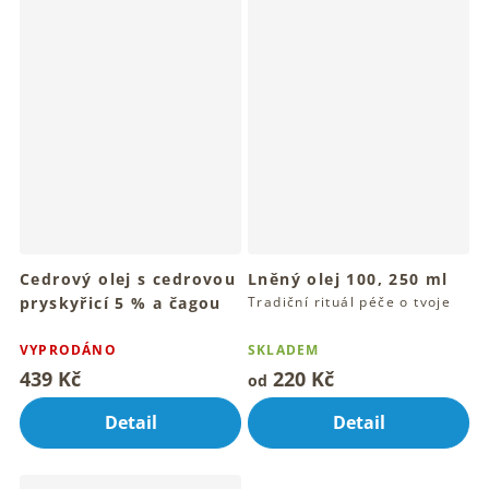
Cedrový olej s cedrovou
Lněný olej 100, 250 ml
pryskyřicí 5 % a čagou
Tradiční rituál péče o tvoje
tělo denně
100 ml
Tradiční rituál sibiřského
VYPRODÁNO
SKLADEM
cedru a čagy
439 Kč
220 Kč
od
Detail
Detail