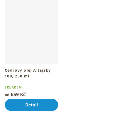
Cedrový olej Altajský
100, 250 ml
Pro hřejivý dotyk přírodního
oleje denně
SKLADEM
659 Kč
od
Detail