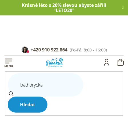
Přejít
Krásné léto s 20% slevou abyste zářili
na
"LETO20"
obsah
+420 910 922 864
NÁ
KOŠ
Hledat