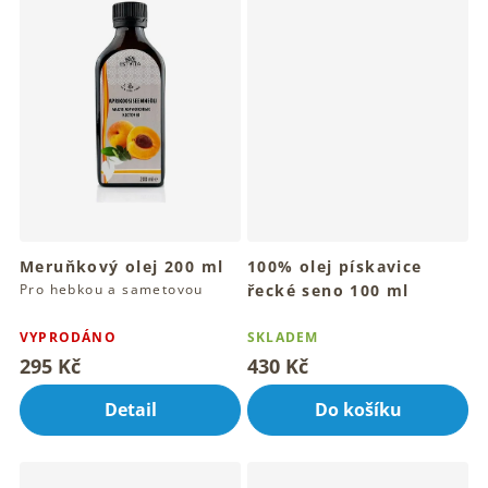
Meruňkový olej 200 ml
100% olej pískavice
Pro hebkou a sametovou
řecké seno 100 ml
pokožku těla
Tradiční rituál pro krásnou
pleť a vlasy
VYPRODÁNO
SKLADEM
295 Kč
430 Kč
Detail
Do košíku