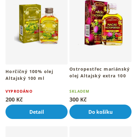
i
s
p
r
o
d
u
k
t
ů
Ostropestřec mariánský
Horčičný 100% olej
olej Altajský extra 100
Altajský 100 ml
ml
Altajská tradice pro tvůj
Průměrné
Tradiční rituál péče o tvoje
zdravý rituál
hodnocení
VYPRODÁNO
SKLADEM
tělo denně
produktu
200 Kč
300 Kč
je
5,0
Detail
Do košíku
z
5
hvězdiček.