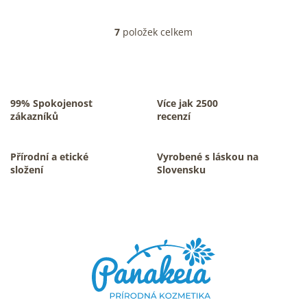
7
položek celkem
O
v
l
á
d
a
99% Spokojenost
Více jak 2500
c
zákazníků
recenzí
í
p
r
Přírodní a etické
Vyrobené s láskou na
v
složení
Slovensku
k
y
v
Z
ý
á
p
p
i
s
a
u
t
í