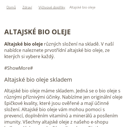
Domů
Zdraví
Výživové doplňky
Altajské bio oleje
ALTAJSKÉ BIO OLEJE
Altajské bio oleje
různých složení na skladě. V naší
nabídce naleznete prvotřídní altajské bio oleje, ze
kterých si vybere každý.
#ShowMore#
Altajské bio oleje skladem
Altajské bio oleje máme skladem. Jedná se o bio oleje s
různými příznivými účinky. Nabízíme jen originální oleje
špičkové kvality, které jsou ověřené a mají účinné
složení. Altajské bio oleje vám mohou pomoci s
prevencí, doplněním vitamínů a minerálů a posílením
imunity. Všechny altajské oleje z našeho e-shopu