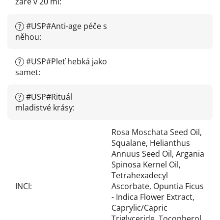
záře v 20 ml
:
#USP#Anti-age péče s
?
něhou
:
#USP#Pleť hebká jako
?
samet
:
#USP#Rituál
?
mladistvé krásy
:
Rosa Moschata Seed Oil,
Squalane, Helianthus
Annuus Seed Oil, Argania
Spinosa Kernel Oil,
Tetrahexadecyl
INCI
:
Ascorbate, Opuntia Ficus
- Indica Flower Extract,
Caprylic/Capric
Triglyceride, Tocopherol,