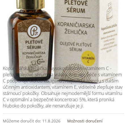
Kopaničářská žehlička s vysokostabilním vitamínem C -
pleťové olejové sérum na vrásky.
Anti-age péče s vitamínem
C podporuje tvorbu kolagenu , rozjasňuje a spolu s dalším
účinným antioxidantem, vitamínem E, viditelně zlepšuje stav
stárnoucí pokožky. Obsahuje nejmodernější formu vitamínu
C v optimální a bezpečné koncentraci 5%, která proniká
hluboko do pokožky, ale nenarušuje je ji.
Můžeme doručit do:
11.8.2026
Možnosti doručení