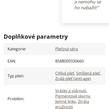
a nemohu se
ho nabažit!"
Doplňkové parametry
Kategorie
:
Pleťová séra
EAN
:
8588009330660
Citlivá pleť
,
Smíšená pleť
,
Typ pleti
:
Zralá pleť (anti-age)
Vrásky a stárnutí
,
Pigmentové skvrny
,
Problém
:
Jemné linky
,
Ztráta
pružnosti