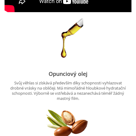
Opunciový olej
Svůj věhlas si získává především díky schopnosti vyhlazovat
drobné vrásky na obličeji. Má mimořádné hloubkové hydratační
schopnosti. Výborně se vstřebává a nezanechává téměř žádný
mastný film.