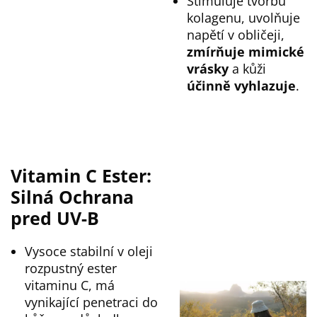
Stimuluje tvorbu
kolagenu, uvolňuje
napětí v obličeji,
zmírňuje mimické
vrásky
a kůži
účinně vyhlazuje
.
Vitamin C Ester:
Silná Ochrana
pred UV-B
Vysoce stabilní v oleji
rozpustný ester
vitaminu C, má
vynikající penetraci do