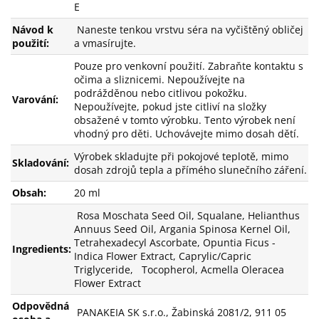
E
Návod k
Naneste tenkou vrstvu séra na vyčištěný obličej
použití:
a vmasírujte.
Pouze pro venkovní použití. Zabraňte kontaktu s
očima a sliznicemi. Nepoužívejte na
podrážděnou nebo citlivou pokožku.
Varování:
Nepoužívejte, pokud jste citliví na složky
obsažené v tomto výrobku. Tento výrobek není
vhodný pro děti. Uchovávejte mimo dosah dětí.
Výrobek skladujte při pokojové teplotě, mimo
Skladování:
dosah zdrojů tepla a přímého slunečního záření.
Obsah:
20 ml
Rosa Moschata Seed Oil, Squalane, Helianthus
Annuus Seed Oil, Argania Spinosa Kernel Oil,
Tetrahexadecyl Ascorbate, Opuntia Ficus -
Ingredients:
Indica Flower Extract, Caprylic/Capric
Triglyceride, Tocopherol, Acmella Oleracea
Flower Extract
Odpovědná
PANAKEIA SK s.r.o., Žabinská 2081/2, 911 05