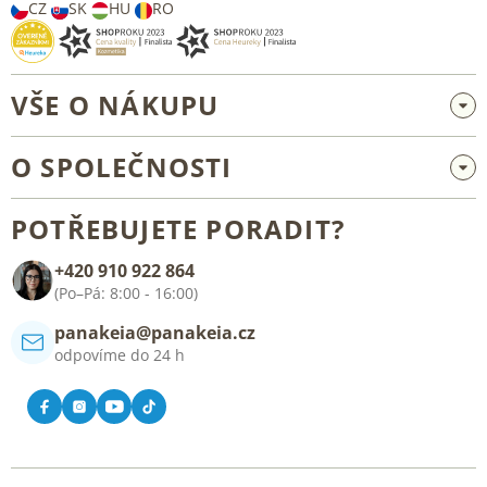
CZ
SK
HU
RO
VŠE O NÁKUPU
Velkoobchod a spolupráce
O SPOLEČNOSTI
Reklamace a vrácení zboží
O nás
Všeobecné obchodní podmínky
POTŘEBUJETE PORADIT?
Blog
+420 910 922 864
Kontakt
(Po–Pá: 8:00 - 16:00)
panakeia@panakeia.cz
odpovíme do 24 h