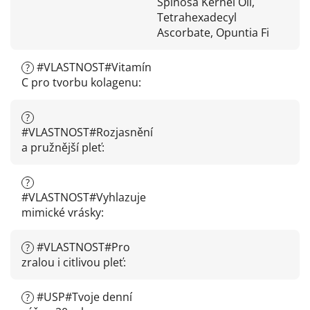
Spinosa Kernel Oil,
Tetrahexadecyl
Ascorbate, Opuntia Fi
#VLASTNOST#Vitamín
?
C pro tvorbu kolagenu
:
?
#VLASTNOST#Rozjasnění
a pružnější pleť
:
?
#VLASTNOST#Vyhlazuje
mimické vrásky
:
#VLASTNOST#Pro
?
zralou i citlivou pleť
:
#USP#Tvoje denní
?