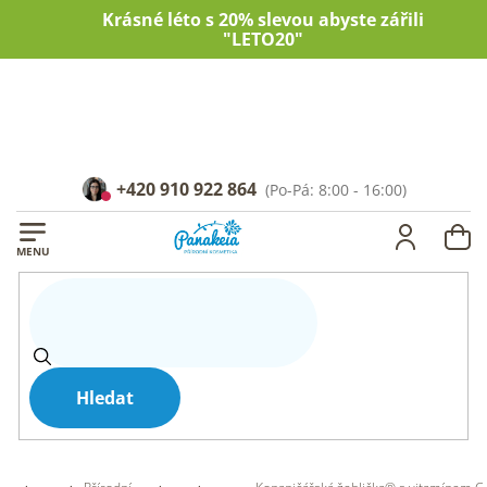
Přejít
Krásné léto s 20% slevou abyste zářili
na
"LETO20"
obsah
+420 910 922 864
NÁ
KOŠ
Hledat