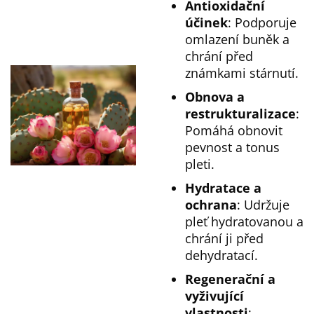
Antioxidační
účinek
: Podporuje
omlazení buněk a
chrání před
známkami stárnutí.
Obnova a
restrukturalizace
:
Pomáhá obnovit
pevnost a tonus
pleti.
Hydratace a
ochrana
: Udržuje
pleť hydratovanou a
chrání ji před
dehydratací.
Regenerační a
vyživující
vlastnosti
: