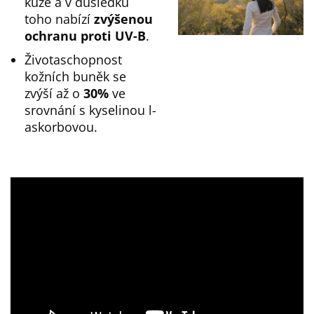
kůže a v důsledku
toho nabízí
zvýšenou
ochranu proti UV-B
.
Životaschopnost
kožních buněk se
zvýší až o
30%
ve
srovnání s kyselinou l-
askorbovou.