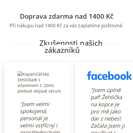
Doprava zdarma nad 1400 Kč
Při nákupu nad 1400 Kč za vás zaplatíme poštovné.
Zkušenosti našich
zákazníků
"Jsem úplně
paf! Žehlička
"Jsem velmi
na kopce je
spokojená,
pro mě jako
personál je
dar z nebes!
velmi vstřícný i
Začala jsem ji
prostřednictvím
používat s