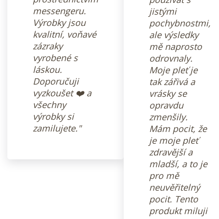
messengeru.
jistými
Výrobky jsou
pochybnostmi,
kvalitní, voňavé
ale výsledky
zázraky
mě naprosto
vyrobené s
odrovnaly.
láskou.
Moje pleť je
Doporučuji
tak zářivá a
vyzkoušet ❤️ a
vrásky se
všechny
opravdu
výrobky si
zmenšily.
zamilujete."
Mám pocit, že
je moje pleť
zdravější a
mladší, a to je
pro mě
neuvěřitelný
pocit. Tento
produkt miluji