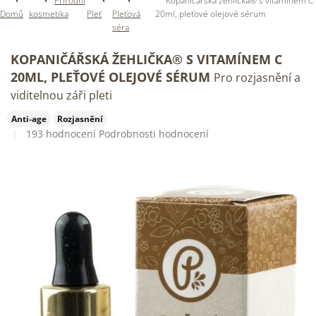
Přírodní
Kopaničářská žehlička® s vitamínem C
Domů
kosmetika
Pleť
Pleťová
20ml, pleťové olejové sérum
séra
KOPANIČÁŘSKÁ ŽEHLIČKA® S VITAMÍNEM C
20ML, PLEŤOVÉ OLEJOVÉ SÉRUM
Pro rozjasnění a
viditelnou záři pleti
Anti-age
Rozjasnění
Průměrné
193 hodnocení
Podrobnosti hodnocení
hodnocení
produktu
je
4,8
z
5
hvězdiček.