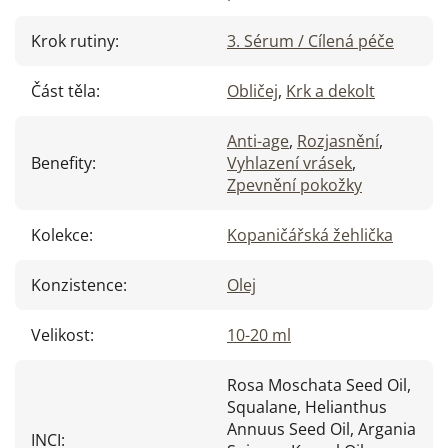
Krok rutiny
:
3. Sérum / Cílená péče
Část těla
:
Obličej
,
Krk a dekolt
Anti-age
,
Rozjasnění
,
Benefity
:
Vyhlazení vrásek
,
Zpevnění pokožky
Kolekce
:
Kopaničářská žehlička
Konzistence
:
Olej
Velikost
:
10-20 ml
Rosa Moschata Seed Oil,
Squalane, Helianthus
Annuus Seed Oil, Argania
INCI
: