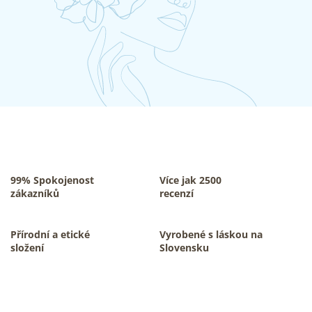
99% Spokojenost
Více jak 2500
zákazníků
recenzí
Přírodní a etické
Vyrobené s láskou na
složení
Slovensku
Z
á