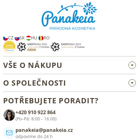
p
a
t
í
CZ
SK
HU
RO
VŠE O NÁKUPU
Velkoobchod a spolupráce
O SPOLEČNOSTI
Reklamace a vrácení zboží
O nás
Všeobecné obchodní podmínky
POTŘEBUJETE PORADIT?
Blog
+420 910 922 864
Kontakt
(Po–Pá: 8:00 - 16:00)
panakeia@panakeia.cz
odpovíme do 24 h