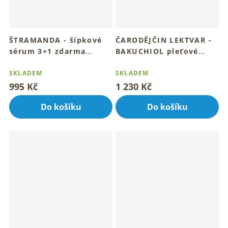
ŠTRAMANDA - šípkové
ČARODĚJČIN LEKTVAR -
sérum 3+1 zdarma
BAKUCHIOL pleťové
4x15ml
sérum 3+1 zadarmo
SKLADEM
4x15 ml
SKLADEM
995 Kč
1 230 Kč
Do košíku
Do košíku