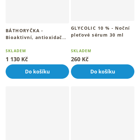
GLYCOLIC 10 % - Noční
BÁTHORYČKA -
pleťové sérum 30 ml
Bioaktivní, antioxidační,
Pro hladkou a rozzářenou
rozjasňující pleťové
Průměrné
pleť po ránu
hodnocení
sérum 3+1 zdarma 4x15
SKLADEM
SKLADEM
produktu
ml
1 130 Kč
260 Kč
je
5,0
Do košíku
Do košíku
z
5
hvězdiček.