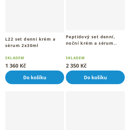
Peptidový set denní,
L22 set denní krém a
noční krém a sérum
sérum 2x30ml
3x30ml
Průměrné
hodnocení
SKLADEM
SKLADEM
produktu
1 360 Kč
2 350 Kč
je
1,0
Do košíku
Do košíku
z
5
hvězdiček.