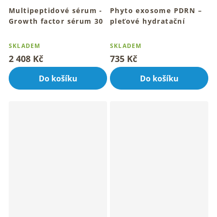
Multipeptidové sérum -
Phyto exosome PDRN –
Growth factor sérum 30
pleťové hydratační
ml
sérum 30 ml
Průměrné
Průměrné
Pro mladistvou, pevnou a
Pro tvoji každodenní jemnou
hodnocení
hodnocení
SKLADEM
SKLADEM
zářivou pleť
péči
produktu
produktu
2 408 Kč
735 Kč
je
je
4,0
4,7
Do košíku
Do košíku
z
z
5
5
hvězdiček.
hvězdiček.