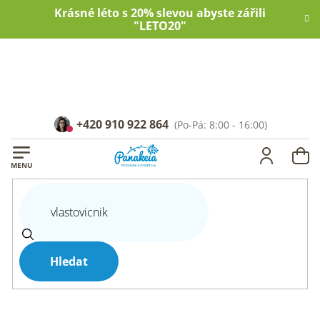
Přejít
Krásné léto s 20% slevou abyste zářili
na
"LETO20"
obsah
+420 910 922 864
NÁ
KOŠ
Hledat