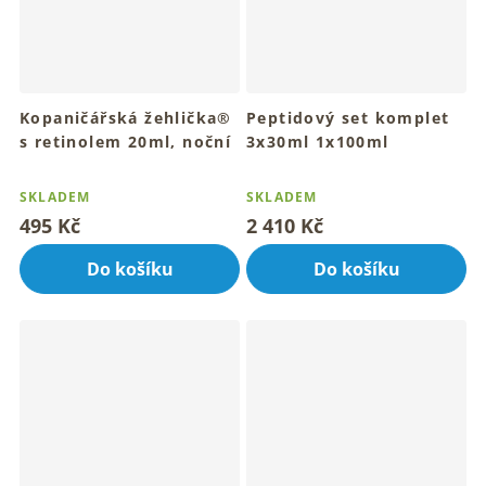
Kopaničářská žehlička®
Peptidový set komplet
s retinolem 20ml, noční
3x30ml 1x100ml
pleťové olejové sérum
Průměrné
Průměrné
Pro mladistvý vzhled a
hodnocení
hodnocení
SKLADEM
SKLADEM
rozzářenou pleť
produktu
produktu
495 Kč
2 410 Kč
je
je
4,5
5,0
Do košíku
Do košíku
z
z
5
5
hvězdiček.
hvězdiček.