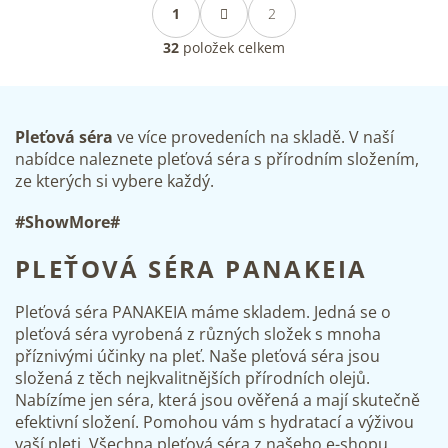
O
t
1
2
v
r
l
á
32
položek celkem
á
n
d
k
a
o
v
c
á
í
Pleťová séra
ve více provedeních na skladě. V naší
n
p
nabídce naleznete pleťová séra s přírodním složením,
í
r
ze kterých si vybere každý.
v
k
#ShowMore#
y
v
PLEŤOVÁ SÉRA PANAKEIA
ý
p
i
Pleťová séra PANAKEIA máme skladem. Jedná se o
s
pleťová séra vyrobená z různých složek s mnoha
u
příznivými účinky na pleť. Naše pleťová séra jsou
složená z těch nejkvalitnějších přírodních olejů.
Nabízíme jen séra, která jsou ověřená a mají skutečně
efektivní složení. Pomohou vám s hydratací a výživou
vaší pleti. Všechna pleťová séra z našeho e-shopu