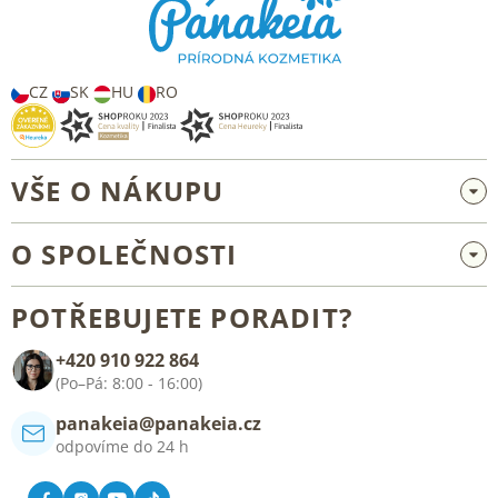
a
t
í
CZ
SK
HU
RO
VŠE O NÁKUPU
Velkoobchod a spolupráce
O SPOLEČNOSTI
Reklamace a vrácení zboží
O nás
Všeobecné obchodní podmínky
POTŘEBUJETE PORADIT?
Blog
+420 910 922 864
Kontakt
(Po–Pá: 8:00 - 16:00)
panakeia@panakeia.cz
odpovíme do 24 h