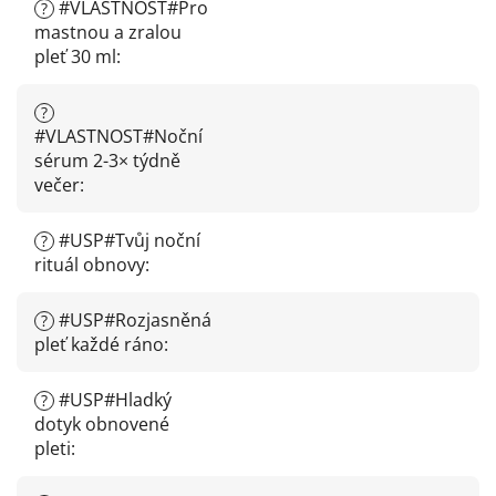
#VLASTNOST#Pro
?
mastnou a zralou
pleť 30 ml
:
?
#VLASTNOST#Noční
sérum 2-3× týdně
večer
:
#USP#Tvůj noční
?
rituál obnovy
:
#USP#Rozjasněná
?
pleť každé ráno
:
#USP#Hladký
?
dotyk obnovené
pleti
: