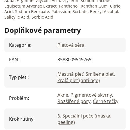
Aqua, Arginine, Glycolic Acid, Glycerin, Sodium Lactate,
Equisetum Arvense Extract, Panthenol, Xanthan Gum, Citric
Acid, Sodium Benzoate, Potassium Sorbate, Benzyl Alcohol,
Salicylic Acid, Sorbic Acid
Doplňkové parametry
Kategorie
:
Pleťová séra
EAN
:
8588009549765
Mastná pleť
,
Smíšená pleť
,
Typ pleti
:
Zralá pleť (anti-age)
Akné
,
Pigmentové skvrny
,
Problém
:
Rozšířené póry
,
Černé tečky
6. Speciální péče (maska,
Krok rutiny
:
peeling)