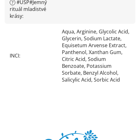
#USP#Jemný
?
rituál mladistvé
krásy
:
Aqua, Arginine, Glycolic Acid,
Glycerin, Sodium Lactate,
Equisetum Arvense Extract,
Panthenol, Xanthan Gum,
INCI
:
Citric Acid, Sodium
Benzoate, Potassium
Sorbate, Benzyl Alcohol,
Salicylic Acid, Sorbic Acid
Z
á
p