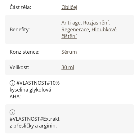
Část těla
:
Obličej
Anti-age
,
Rozjasnění
,
Benefity
:
Regenerace
,
Hloubkové
čištění
Konzistence
:
Sérum
Velikost
:
30 ml
#VLASTNOST#10%
?
kyselina glykolová
AHA
:
?
#VLASTNOST#Extrakt
z přesličky a arginin
: