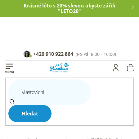
Přejít
Krásné léto s 20% slevou abyste zářili
na
"LETO20"
obsah
+420 910 922 864
NÁ
KOŠ
Hledat