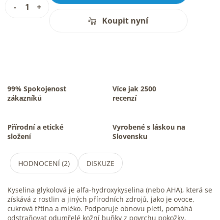
Koupit nyní
99% Spokojenost
Více jak 2500
zákazníků
recenzí
Přírodní a etické
Vyrobené s láskou na
složení
Slovensku
HODNOCENÍ (2)
DISKUZE
Kyselina glykolová je alfa-hydroxykyselina (nebo AHA), která se
získává z rostlin a jiných přírodních zdrojů, jako je ovoce,
cukrová třtina a mléko. Podporuje obnovu pleti, pomáhá
odstraňovat odumřelé kožní buňky z povrchu pokožky,