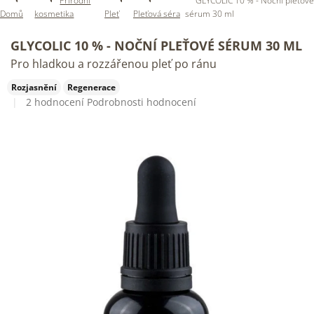
Přírodní
GLYCOLIC 10 % - Noční pleťové
Domů
kosmetika
Pleť
Pleťová séra
sérum 30 ml
GLYCOLIC 10 % - NOČNÍ PLEŤOVÉ SÉRUM 30 ML
Pro hladkou a rozzářenou pleť po ránu
Rozjasnění
Regenerace
Průměrné
2 hodnocení
Podrobnosti hodnocení
hodnocení
produktu
je
5,0
z
5
hvězdiček.