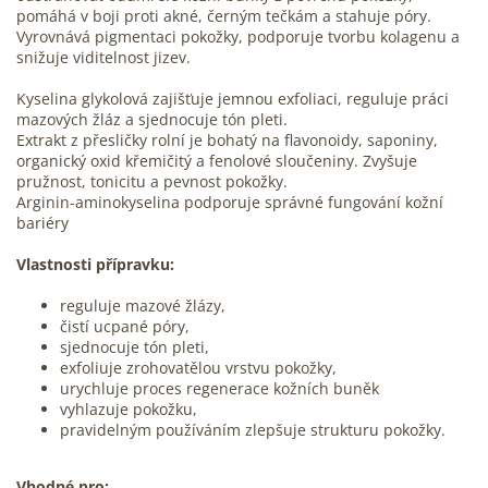
pomáhá v boji proti akné, černým tečkám a stahuje póry.
Vyrovnává pigmentaci pokožky, podporuje tvorbu kolagenu a
snižuje viditelnost jizev.
Kyselina glykolová zajišťuje jemnou exfoliaci, reguluje práci
mazových žláz a sjednocuje tón pleti.
Extrakt z přesličky rolní je bohatý na flavonoidy, saponiny,
organický oxid křemičitý a fenolové sloučeniny. Zvyšuje
pružnost, tonicitu a pevnost pokožky.
Arginin-aminokyselina podporuje správné fungování kožní
bariéry
Vlastnosti přípravku:
reguluje mazové žlázy,
čistí ucpané póry,
sjednocuje tón pleti,
exfoliuje zrohovatělou vrstvu pokožky,
urychluje proces regenerace kožních buněk
vyhlazuje pokožku,
pravidelným používáním zlepšuje strukturu pokožky.
Vhodné pro: