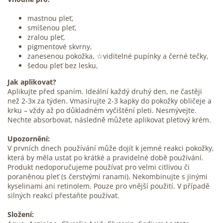
mastnou pleť,
smíšenou pleť,
zralou pleť,
pigmentové skvrny,
zanesenou pokožka, ☆viditelné pupínky a černé tečky,
šedou pleť bez lesku,
Jak aplikovat?
Aplikujte před spaním. Ideální každý druhý den, ne častěji
než 2-3x za týden. Vmasírujte 2-3 kapky do pokožky obličeje a
krku – vždy až po důkladném vyčištění pleti. Nesmývejte.
Nechte absorbovat, následně můžete aplikovat pleťový krém.
Upozornění:
V prvních dnech používání může dojít k jemné reakci pokožky,
která by měla ustat po krátké a pravidelné době používání.
Produkt nedoporučujeme používat pro velmi citlivou či
poraněnou pleť (s čerstvými ranami). Nekombinujte s jinými
kyselinami ani retinolem. Pouze pro vnější použití. V případě
silných reakcí přestaňte používat.
Složení: