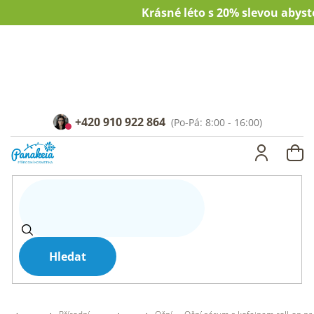
Přejít
Krásné léto s 20% slevou abyst
na
obsah
+420 910 922 864
NÁ
KOŠ
Hledat