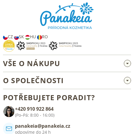
p
a
t
í
CZ
SK
HU
RO
VŠE O NÁKUPU
Velkoobchod a spolupráce
O SPOLEČNOSTI
Reklamace a vrácení zboží
O nás
Všeobecné obchodní podmínky
POTŘEBUJETE PORADIT?
Blog
+420 910 922 864
Kontakt
(Po–Pá: 8:00 - 16:00)
panakeia@panakeia.cz
odpovíme do 24 h