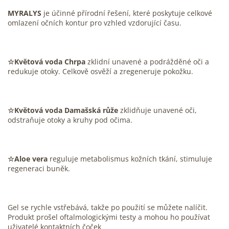
MYRALYS
je účinné přírodní řešení, které poskytuje celkové
omlazení očních kontur pro vzhled vzdorující času.
☆Květová voda Chrpa
zklidní unavené a podrážděné oči a
redukuje otoky. Celkově osvěží a zregeneruje pokožku.
☆Květová voda Damašská růže
zklidňuje unavené oči,
odstraňuje otoky a kruhy pod očima.
☆Aloe vera
reguluje metabolismus kožních tkání, stimuluje
regeneraci buněk.
Gel se rychle vstřebává, takže po použití se můžete nalíčit.
Produkt prošel oftalmologickými testy a mohou ho používat
uživatelé kontaktních čoček