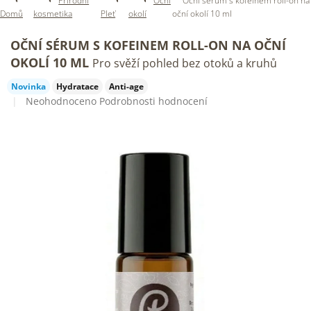
Přírodní
Oční
Oční sérum s kofeinem roll-on na
Domů
kosmetika
Pleť
okolí
oční okolí 10 ml
OČNÍ SÉRUM S KOFEINEM ROLL-ON NA OČNÍ
OKOLÍ 10 ML
Pro svěží pohled bez otoků a kruhů
Novinka
Hydratace
Anti-age
Průměrné
Neohodnoceno
Podrobnosti hodnocení
hodnocení
produktu
je
0,0
z
5
hvězdiček.