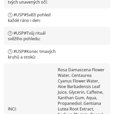
tvých unavených očí
:
#USP#Svěží pohled
?
každé ráno i den
:
#USP#Tvůj rituál
?
svěžího pohledu
:
#USP#Konec tmavých
?
kruhů a otoků
:
Rosa Damascena Flower
Water, Centaurea
Cyanus Flower Water,
Aloe Barbadensis Leaf
Juice, Glycerin, Caffeine,
Xanthan Gum, Aqua,
Propanediol, Gentiana
INCI
:
Lutea Root Extract,