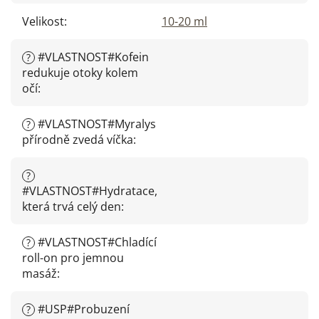
Velikost
:
10-20 ml
#VLASTNOST#Kofein
?
redukuje otoky kolem
očí
:
#VLASTNOST#Myralys
?
přírodně zvedá víčka
:
?
#VLASTNOST#Hydratace,
která trvá celý den
:
#VLASTNOST#Chladící
?
roll-on pro jemnou
masáž
:
#USP#Probuzení
?