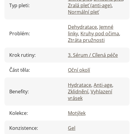
Typ pleti
:
Zralá pleť (anti-age)
,
Normální pleť
Dehydratace
,
Jemné
Problém
:
linky
,
Kruhy pod očima
,
Ztráta pružnosti
Krok rutiny
:
3. Sérum / Cílená péče
Část těla
:
Oční okolí
Hydratace
,
Anti-age
,
Benefity
:
Zklidnění
,
Vyhlazení
vrásek
Kolekce
:
Motýlek
Konzistence
:
Gel