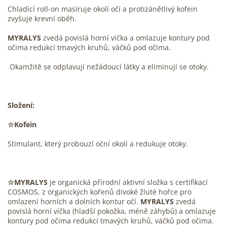
Chladící roll-on masíruje okolí očí a protizánětlivý kofein
zvyšuje krevní oběh.
MYRALYS
zvedá povislá horní víčka a omlazuje kontury pod
očima redukcí tmavých kruhů, váčků pod očima.
Okamžitě se odplavují nežádoucí látky a eliminují se otoky.
Složení:
☆Kofein
Stimulant, který probouzí oční okolí a redukuje otoky.
☆MYRALYS
je organická přírodní aktivní složka s certifikací
COSMOS, z organických kořenů divoké žluté hořce pro
omlazení horních a dolních kontur očí.
MYRALYS
zvedá
povislá horní víčka (hladší pokožka, méně záhybů) a omlazuje
kontury pod očima redukcí tmavých kruhů, váčků pod očima.