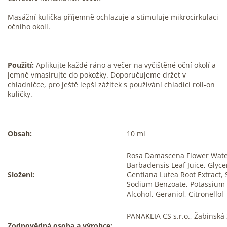
Masážní kulička příjemně ochlazuje a stimuluje mikrocirkulaci
očního okolí.
Použití:
Aplikujte každé ráno a večer na vyčištěné oční okolí a
jemně vmasírujte do pokožky. Doporučujeme držet v
chladničce, pro ještě lepší zážitek s používání chladící roll-on
kuličky.
Obsah:
10 ml
Rosa Damascena Flower Water
Barbadensis Leaf Juice, Glyc
Složení:
Gentiana Lutea Root Extract, 
Sodium Benzoate, Potassium So
Alcohol, Geraniol, Citronellol
PANAKEIA CS s.r.o., Žabinská 
Zodpovědná osoba a výrobce: