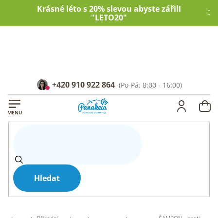
Přejít
Krásné léto s 20% slevou abyste zářili
na
"LETO20"
obsah
+420 910 922 864
NÁ
KOŠ
Hledat