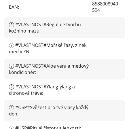
8588008940
EAN
:
594
#VLASTNOST#Reguluje tvorbu
?
kožního mazu
:
#VLASTNOST#Mořské řasy, zinek,
?
měď v ZN
:
#VLASTNOST#Aloe vera a medový
?
kondicionér
:
#VLASTNOST#Ylang-ylang a
?
citronová tráva
:
#USP#Svěžest pro tvé vlasy každý
?
den
:
#USP#Rituál čistoty a lehkosti
:
?