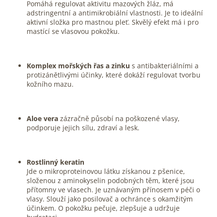
Pomáhá regulovat aktivitu mazových žláz, má
adstringentní a antimikrobiální vlastnosti. Je to ideální
aktivní složka pro mastnou pleť. Skvělý efekt má i pro
mastící se vlasovou pokožku.
Komplex mořských řas a zinku
s antibakteriálními a
protizánětlivými účinky, které dokáží regulovat tvorbu
kožního mazu.
Aloe vera
zázračně působí na poškozené vlasy,
podporuje jejich sílu, zdraví a lesk.
Rostlinný keratin
Jde o mikroproteinovou látku získanou z pšenice,
složenou z aminokyselin podobných těm, které jsou
přítomny ve vlasech. Je uznávaným přínosem v péči o
vlasy. Slouží jako posilovač a ochránce s okamžitým
účinkem. O pokožku pečuje, zlepšuje a udržuje