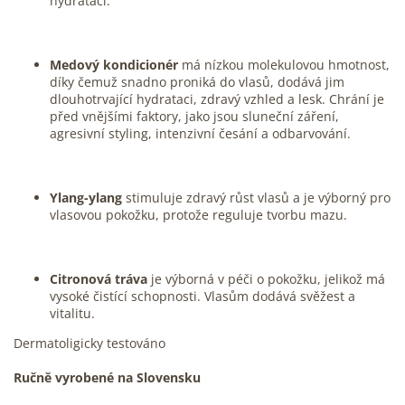
hydrataci.
Medový kondicionér
má nízkou molekulovou hmotnost,
díky čemuž snadno proniká do vlasů, dodává jim
dlouhotrvající hydrataci, zdravý vzhled a lesk. Chrání je
před vnějšími faktory, jako jsou sluneční záření,
agresivní styling, intenzivní česání a odbarvování.
Ylang-ylang
stimuluje zdravý růst vlasů a je výborný pro
vlasovou pokožku, protože reguluje tvorbu mazu.
Citronová tráva
je výborná v péči o pokožku, jelikož má
vysoké čistící schopnosti. Vlasům dodává svěžest a
vitalitu.
Dermatoligicky testováno
Ručně vyrobené na Slovensku