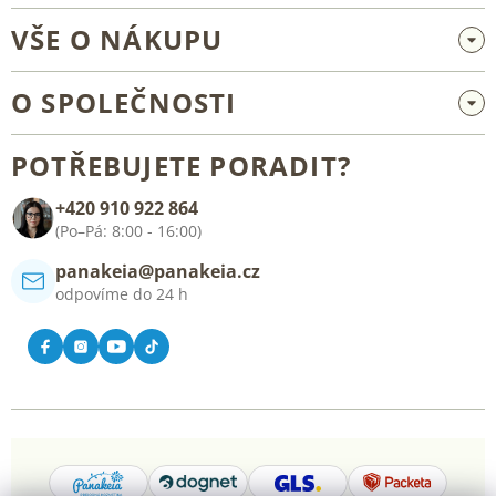
VŠE O NÁKUPU
Velkoobchod a spolupráce
O SPOLEČNOSTI
Reklamace a vrácení zboží
O nás
Všeobecné obchodní podmínky
POTŘEBUJETE PORADIT?
Blog
+420 910 922 864
Kontakt
(Po–Pá: 8:00 - 16:00)
panakeia@panakeia.cz
odpovíme do 24 h