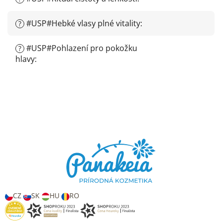
#USP#Hebké vlasy plné vitality
:
?
#USP#Pohlazení pro pokožku
?
hlavy
:
Z
á
p
a
t
í
CZ
SK
HU
RO