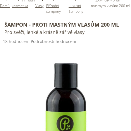
Přírodní
ŠAMPON - proti
Domů
kosmetika
Vlasy
Přírodní
Luxusní
mastným vlasům 200 ml
šampony
šampony
ŠAMPON - PROTI MASTNÝM VLASŮM 200 ML
Pro svěží, lehké a krásně zářivé vlasy
Průměrné
18 hodnocení
Podrobnosti hodnocení
hodnocení
produktu
je
4,8
z
5
hvězdiček.