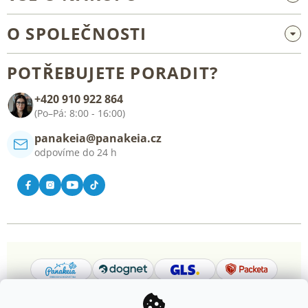
Velkoobchod a spolupráce
O SPOLEČNOSTI
Reklamace a vrácení zboží
O nás
Všeobecné obchodní podmínky
POTŘEBUJETE PORADIT?
Blog
+420 910 922 864
Kontakt
(Po–Pá: 8:00 - 16:00)
panakeia@panakeia.cz
odpovíme do 24 h