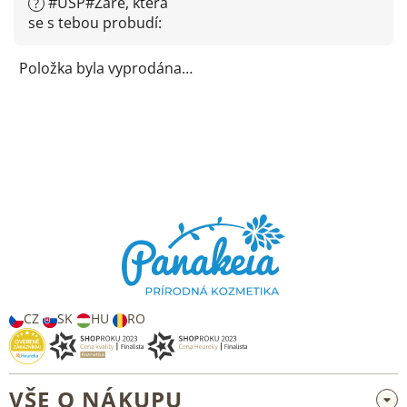
#USP#Záře, která
?
se s tebou probudí
:
Položka byla vyprodána…
Z
á
p
a
t
í
CZ
SK
HU
RO
VŠE O NÁKUPU