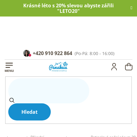
Přejít
Krásné léto s 20% slevou abyste zářili
na
"LETO20"
obsah
+420 910 922 864
NÁ
KOŠ
Hledat