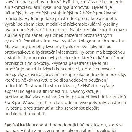
Nová forma kyseliny retinové HyRetin, která vznikla spojením
s nízkomolekulární kyselinou hyaluronovou. HyRetin je
účinnější, bezpečnější a stabilnější než běžně používané
retinoidy. HyRetin je také prostředek proti akné a zánětu.
Vyrábí se chemickou modifikací nízkomolekulární kyseliny
hyaluronové získané fermentací. Nabízí redukci kožního mazu
a akné a protizánětlivý účinek snížením prozánětlivých
cytokinů. Pomáhá stimulovat syntézu kolagenu a fibronektinu.
Má všechny benefity kyseliny hyaluronové, jakými jsou
protivráskové a hydratační vlastnosti. HyRetin má bezpečnou
a stabilní tvorbu micelovitých struktur, které dokážou účinně
proniknout do pokožky. Zvýšená penetrace HyRetinu
umožňuje použití nízkých koncentrací, které jsou vysoce
biologicky aktivní a zároveň snižují riziko podráždění pokožky,
které se někdy vyskytuje po dlouhodobém používání
retinoidů.
Testování in vitro ukázalo, že HyRetin zvyšuje
expresi kolagenu a fibronektinu. Navíc vykazuje i
protizánětlivé vlastnosti snížením prozánětlivých interleukinů
6 a 8 po UV ozáření. Klinické studie in vivo potvrdily vlastnosti
HyRetinu proti stárnutí a jeho schopnost zlepšit
problematickou pleť.
Syn®-Ake
Neuropeptid napodobující účinek toxinu, který se
nachází v jedu zmije, známého jako nejsilnější uvolňující