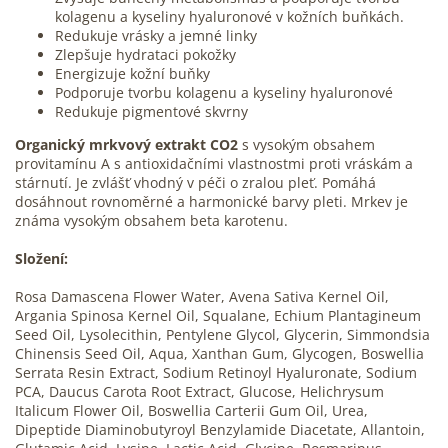
kolagenu a kyseliny hyaluronové v kožních buňkách.
Redukuje vrásky a jemné linky
Zlepšuje hydrataci pokožky
Energizuje kožní buňky
Podporuje tvorbu kolagenu a kyseliny hyaluronové
Redukuje pigmentové skvrny
Organický mrkvový extrakt CO2
s vysokým obsahem
provitamínu A s antioxidačními vlastnostmi proti vráskám a
stárnutí.
Je zvlá
šť vhodný v péči o zralou pleť.
Pomáhá
dosáhnout rovnoměrné a harmonické barvy pleti.
Mrkev je
známa vysokým obsahem beta karotenu.
Složení:
Rosa Damascena Flower Water, Avena Sativa Kernel Oil,
Argania Spinosa Kernel Oil, Squalane, Echium Plantagineum
Seed Oil, Lysolecithin, Pentylene Glycol, Glycerin, Simmondsia
Chinensis Seed Oil, Aqua, Xanthan Gum, Glycogen, Boswellia
Serrata Resin Extract, Sodium Retinoyl Hyaluronate, Sodium
PCA, Daucus Carota Root Extract, Glucose, Helichrysum
Italicum Flower Oil, Boswellia Carterii Gum Oil, Urea,
Dipeptide Diaminobutyroyl Benzylamide Diacetate, Allantoin,