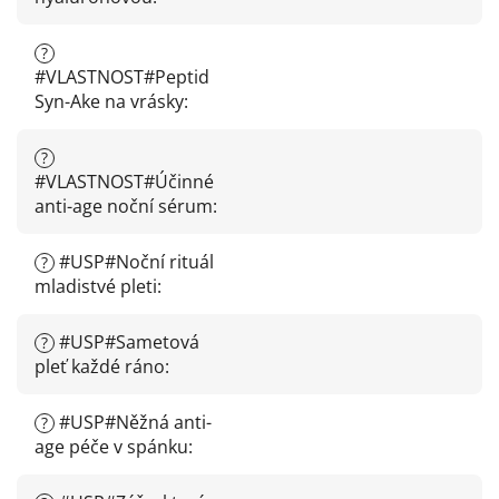
?
#VLASTNOST#Peptid
Syn-Ake na vrásky
:
?
#VLASTNOST#Účinné
anti-age noční sérum
:
#USP#Noční rituál
?
mladistvé pleti
:
#USP#Sametová
?
pleť každé ráno
:
#USP#Něžná anti-
?
age péče v spánku
: