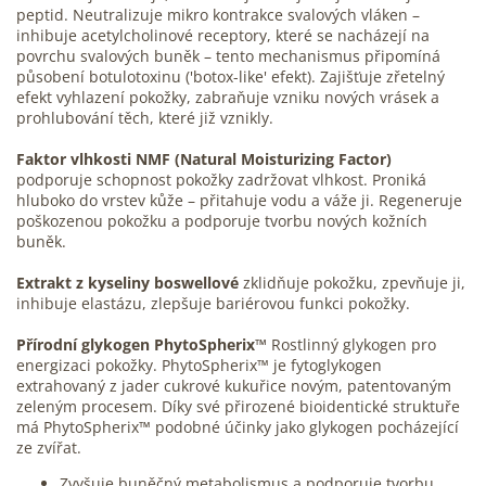
peptid. Neutralizuje mikro kontrakce svalových vláken –
inhibuje acetylcholinové receptory, které se nacházejí na
povrchu svalových buněk – tento mechanismus připomíná
působení botulotoxinu ('botox-like' efekt). Zajišťuje zřetelný
efekt vyhlazení pokožky, zabraňuje vzniku nových vrásek a
prohlubování těch, které již vznikly.
Faktor vlhkosti NMF (Natural Moisturizing Factor)
podporuje schopnost pokožky zadržovat vlhkost. Proniká
hluboko do vrstev kůže – přitahuje vodu a váže ji. Regeneruje
poškozenou pokožku a podporuje tvorbu nových kožních
buněk.
Extrakt z kyseliny boswellové
zklidňuje pokožku, zpevňuje ji,
inhibuje elastázu, zlepšuje bariérovou funkci pokožky.
Přírodní glykogen PhytoSpherix™
Rostlinný glykogen pro
energizaci pokožky.
PhytoSpherix™ je fytoglykogen
extrahovaný z jader cukrové kukuřice novým, patentovaným
zeleným procesem.
Díky své přirozené bioidentické struktuře
má PhytoSpherix™ podobné účinky jako glykogen pocházející
ze zvířat.
Zvyšuje buněčný metabolismus a podporuje tvorbu