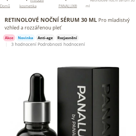
Přírodní
Retinolové noční sérum 30
Domů
kosmetika
PANALUX®
ml
RETINOLOVÉ NOČNÍ SÉRUM 30 ML
Pro mladistvý
vzhled a rozzářenou pleť
Akce
Novinka
Anti-age
Rozjasnění
Průměrné
3 hodnocení
Podrobnosti hodnocení
hodnocení
produktu
je
5,0
z
5
hvězdiček.