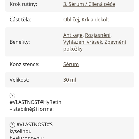
Krok rutiny
:
3. Sérum / Cílená péče
Část těla
:
Obličej
,
Krk a dekolt
Anti-age
,
Rozjasnění
,
Benefity
:
Vyhlazení vrásek
,
Zpevnění
pokožky
Konzistence
:
Sérum
Velikost
:
30 ml
?
#VLASTNOST#HyRetin
– stabilnější forma
:
#VLASTNOST#S
?
kyselinou
hyaluronovou
: