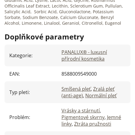
Glutamic Acid, Lysine, Lactic Acid, Glycine, Rosmarinus
Officinalis Leaf Extract, Lecithin, Sclerotium Gum, Pullulan,
Salicylic Acid, Sorbic Acid, Gluconolactone, Potassium
Sorbate, Sodium Benzoate, Calcium Gluconate, Benzyl
Alcohol, Limonene, Linalool, Geraniol, Citronellol, Eugenol
Doplňkové parametry
PANALUX® - luxusní
Kategorie
:
přírodní kosmetika
EAN
:
8588009549000
Smíšená pleť
,
Zralá pleť
Typ pleti
:
(anti-age)
,
Normální pleť
Vrásky a stárnutí
,
Problém
:
Pigmentové skvrny
,
Jemné
linky
,
Ztráta pružnosti