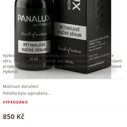
Vyzkoušejte nástupce retinolu v nočním pleťovém anti-age
séru. Noční sérum je nabité aktivními látkami, které řeší hlavní
projevy stárnutí pleti. Obsahuje novou formu kyseliny retinové
HyRetin.
Možnosti doručení
Položka byla vyprodána…
VYPRODÁNO
850 Kč