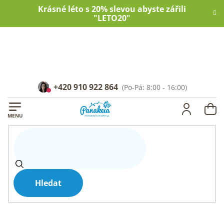
Přejít
Krásné léto s 20% slevou abyste zářili
na
"LETO20"
obsah
+420 910 922 864
NÁ
KOŠ
Hledat