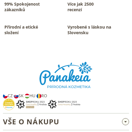
99% Spokojenost
Více jak 2500
zákazníků
recenzí
Přírodní a etické
Vyrobené s láskou na
složení
Slovensku
Z
á
p
a
t
í
CZ
SK
HU
RO
VŠE O NÁKUPU