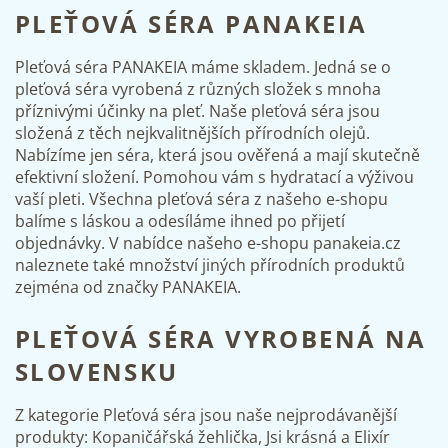
PLEŤOVÁ SÉRA PANAKEIA
k
y
v
Pleťová séra PANAKEIA máme skladem. Jedná se o
ý
pleťová séra vyrobená z různých složek s mnoha
p
příznivými účinky na pleť. Naše pleťová séra jsou
i
s
složená z těch nejkvalitnějších přírodních olejů.
u
Nabízíme jen séra, která jsou ověřená a mají skutečně
efektivní složení. Pomohou vám s hydratací a výživou
vaší pleti. Všechna pleťová séra z našeho e-shopu
balíme s láskou a odesíláme ihned po přijetí
objednávky. V nabídce našeho e-shopu panakeia.cz
naleznete také množství jiných přírodních produktů
zejména od značky PANAKEIA.
PLEŤOVÁ SÉRA VYROBENÁ NA
SLOVENSKU
Z kategorie Pleťová séra jsou naše nejprodávanější
produkty:
Kopaničářská žehlička
,
Jsi krásná
a Elixír