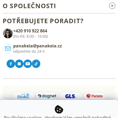
Velkoobchod a spolupráce
O SPOLEČNOSTI
Reklamace a vrácení zboží
O nás
Všeobecné obchodní podmínky
POTŘEBUJETE PORADIT?
Blog
+420 910 922 864
Kontakt
(Po–Pá: 8:00 - 16:00)
panakeia@panakeia.cz
odpovíme do 24 h
Používáme cookies, abychom Vám umožnili pohodlné