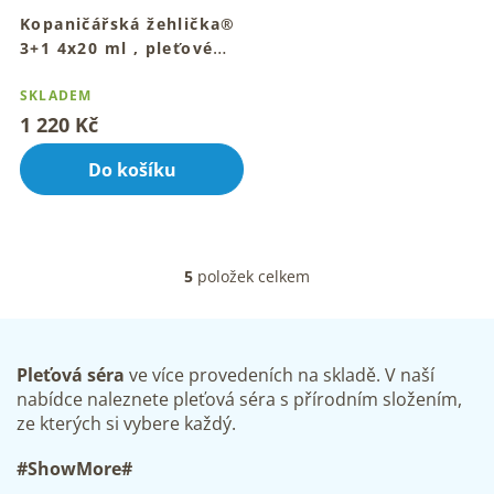
Kopaničářská žehlička®
3+1 4x20 ml , pleťové
olejové sérum
SKLADEM
1 220 Kč
Do košíku
5
položek celkem
O
v
l
á
d
Pleťová séra
ve více provedeních na skladě. V naší
a
nabídce naleznete pleťová séra s přírodním složením,
c
ze kterých si vybere každý.
í
p
#ShowMore#
r
v