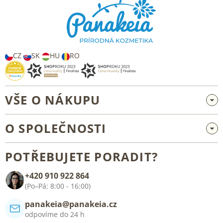
p
a
t
í
CZ
SK
HU
RO
VŠE O NÁKUPU
Velkoobchod a spolupráce
O SPOLEČNOSTI
Reklamace a vrácení zboží
O nás
Všeobecné obchodní podmínky
POTŘEBUJETE PORADIT?
Blog
+420 910 922 864
Kontakt
(Po–Pá: 8:00 - 16:00)
panakeia@panakeia.cz
odpovíme do 24 h