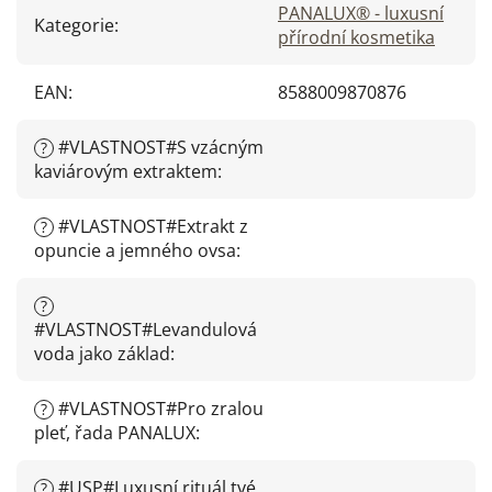
PANALUX® - luxusní
Kategorie
:
přírodní kosmetika
EAN
:
8588009870876
#VLASTNOST#S vzácným
?
kaviárovým extraktem
:
#VLASTNOST#Extrakt z
?
opuncie a jemného ovsa
:
?
#VLASTNOST#Levandulová
voda jako základ
:
#VLASTNOST#Pro zralou
?
pleť, řada PANALUX
:
#USP#Luxusní rituál tvé
?