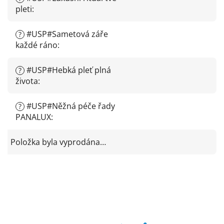
pleti
:
#USP#Sametová záře
?
každé ráno
:
#USP#Hebká pleť plná
?
života
:
#USP#Něžná péče řady
?
PANALUX
:
Položka byla vyprodána…
Z
á