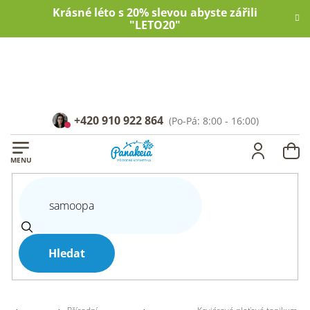
Přejít
Krásné léto s 20% slevou abyste zářili
na
"LETO20"
obsah
+420 910 922 864
NÁ
KOŠ
Hledat