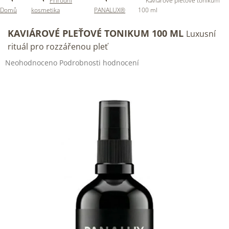
Přírodní
Kaviárové pleťové tonikum
Domů
kosmetika
PANALUX®
100 ml
KAVIÁROVÉ PLEŤOVÉ TONIKUM 100 ML
Luxusní
rituál pro rozzářenou pleť
Průměrné
Neohodnoceno
Podrobnosti hodnocení
hodnocení
produktu
je
0,0
z
5
hvězdiček.