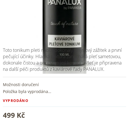
Toto tonikum pleti nabízí dokonalý smyslový zážitek a první
pečující účinky. Hladká textura zanechává pleť sametovou,
dokonale čistou a obnovuje její komfort. Pleť je připravena
na další péči produktů z kaviárové řady PANALUX.
Možnosti doručení
Položka byla vyprodána…
VYPRODÁNO
499 Kč