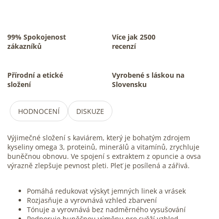
99% Spokojenost
Více jak 2500
zákazníků
recenzí
Přírodní a etické
Vyrobené s láskou na
složení
Slovensku
HODNOCENÍ
DISKUZE
Výjimečné složení s kaviárem, který je bohatým zdrojem
kyseliny omega 3, proteinů, minerálů a vitamínů, zrychluje
buněčnou obnovu. Ve spojení s extraktem z opuncie a ovsa
výrazně zlepšuje pevnost pleti. Pleť je posílená a zářivá.
Pomáhá redukovat výskyt jemných linek a vrásek
Rozjasňuje a vyrovnává vzhled zbarvení
Tónuje a vyrovnává bez nadměrného vysušování
Podporuje buněčnou výměnu pro svěží vzhled