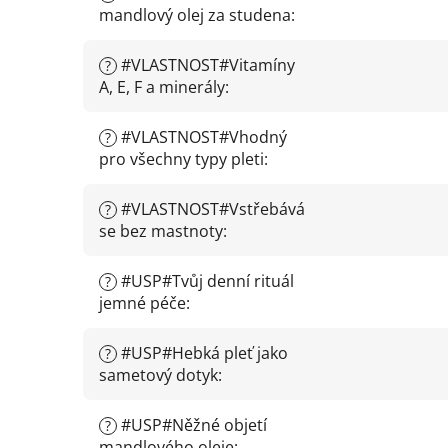
mandlový olej za studena
:
#VLASTNOST#Vitamíny
?
A, E, F a minerály
:
#VLASTNOST#Vhodný
?
pro všechny typy pleti
:
#VLASTNOST#Vstřebává
?
se bez mastnoty
:
#USP#Tvůj denní rituál
?
jemné péče
:
#USP#Hebká pleť jako
?
sametový dotyk
:
#USP#Něžné objetí
?
mandlového oleje
: