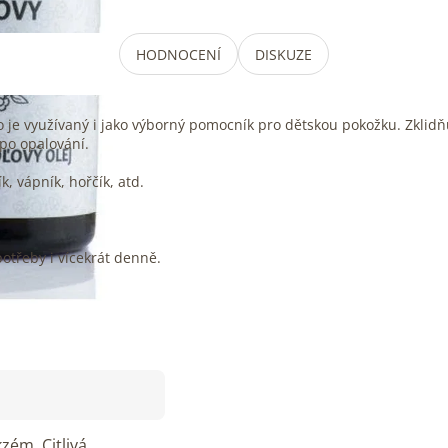
HODNOCENÍ
DISKUZE
o je využívaný i jako výborný pomocník pro dětskou pokožku. Zklidň
 po opalování.
, vápník, hořčík, atd.
potřeby i vícekrát denně.
kzém
,
Citlivá