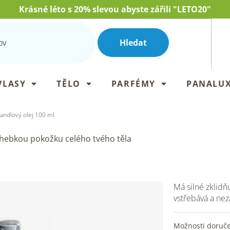
Krásné léto s 20% slevou abyste zářili "LETO20"
Hledat
VLASY
TĚLO
PARFÉMY
PANALU
andlový olej 100 ml
hebkou pokožku celého tvého těla
Má silné zklidň
vstřebává a ne
Možnosti doruč