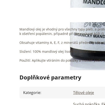
Mandlový olej je vhodný pro všechny typy pleti, a prot
k ošetření popálenin, případně při popraskané kůži či
Obsahuje vitamíny A, E, F, z minerálů především draslík
Složení: 100% mandlový olej lisovaný za studena.
Použití: Aplikujte vtíráním do pokožky a masáží podle 
Doplňkové parametry
Kategorie
:
Tělové oleje
Suchá pokožka
,
E