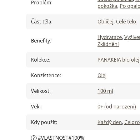
Problém
:
pokožka
,
Po opalo
Část těla
:
Obličej
,
Celé tělo
Hydratace
,
Vyžive
Benefity
:
Zklidnění
Kolekce
:
PANAKEIA bio olej
Konzistence
:
Olej
Velikost
:
100 ml
Věk
:
0+ (od narození)
Kdy použít
:
Každý den
,
Celor
#VLASTNOST#100%
?