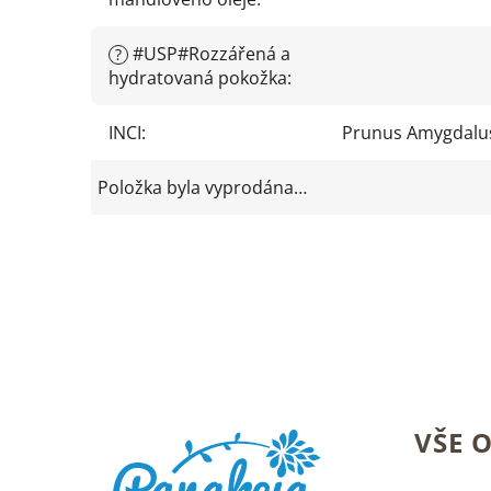
#USP#Rozzářená a
?
hydratovaná pokožka
:
INCI
:
Prunus Amygdalus 
Položka byla vyprodána…
Z
VŠE 
á
p