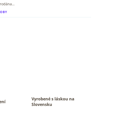
prodána…
ROBY
Vyrobené s láskou na
ení
Slovensku