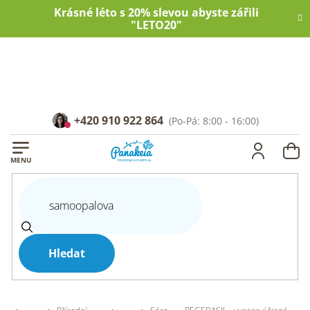
Přejít
Krásné léto s 20% slevou abyste zářili
na
"LETO20"
obsah
+420 910 922 864
NÁ
KOŠ
Hledat