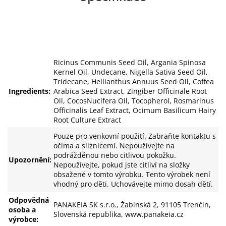
Ricinus Communis Seed Oil, Argania Spinosa
Kernel Oil, Undecane, Nigella Sativa Seed Oil,
Tridecane, Hellianthus Annuus Seed Oil, Coffea
Ingredients:
Arabica Seed Extract, Zingiber Officinale Root
Oil, CocosNucifera Oil, Tocopherol, Rosmarinus
Officinalis Leaf Extract, Ocimum Basilicum Hairy
Root Culture Extract
Pouze pro venkovní použití. Zabraňte kontaktu s
očima a sliznicemi. Nepoužívejte na
podrážděnou nebo citlivou pokožku.
Upozornění:
Nepoužívejte, pokud jste citliví na složky
obsažené v tomto výrobku. Tento výrobek není
vhodný pro děti. Uchovávejte mimo dosah dětí.
Odpovědná
PANAKEIA SK s.r.o., Žabinská 2, 91105 Trenčín,
osoba a
Slovenská republika, www.panakeia.cz
výrobce: