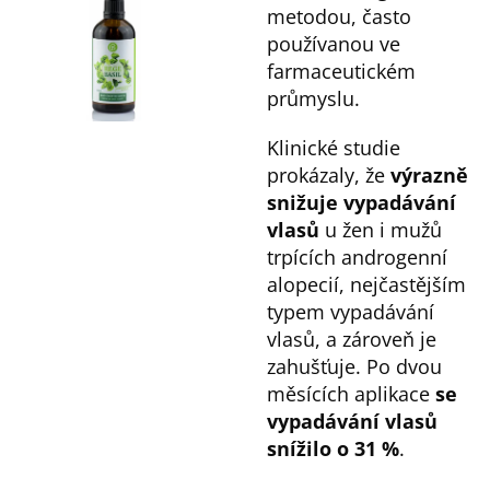
metodou, často
používanou ve
farmaceutickém
průmyslu.
Klinické studie
prokázaly, že
výrazně
snižuje vypadávání
vlasů
u žen i mužů
trpících androgenní
alopecií, nejčastějším
typem vypadávání
vlasů, a zároveň je
zahušťuje. Po dvou
měsících aplikace
se
vypadávání vlasů
snížilo o 31 %
.