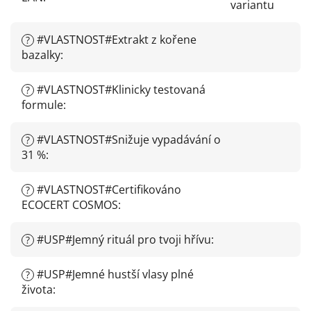
variantu
#VLASTNOST#Extrakt z kořene
?
bazalky
:
#VLASTNOST#Klinicky testovaná
?
formule
:
#VLASTNOST#Snižuje vypadávání o
?
31 %
:
#VLASTNOST#Certifikováno
?
ECOCERT COSMOS
:
#USP#Jemný rituál pro tvoji hřívu
:
?
#USP#Jemné hustší vlasy plné
?
života
: