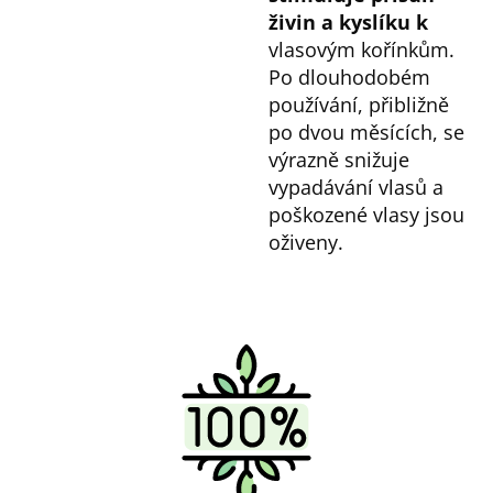
živin a kyslíku k
vlasovým kořínkům.
Po dlouhodobém
používání, přibližně
po dvou měsících, se
výrazně snižuje
vypadávání vlasů a
poškozené vlasy jsou
oživeny.