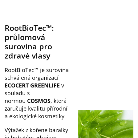
RootBioTec™:
průlomová
surovina pro
zdravé vlasy
RootBioTec™ je surovina
schválená organizací
ECOCERT GREENLIFE
v
souladu s
normou
COSMOS
, která
zaručuje kvalitu přírodní
a ekologické kosmetiky.
Výtažek z kořene bazalky
je bohatým zdrojem