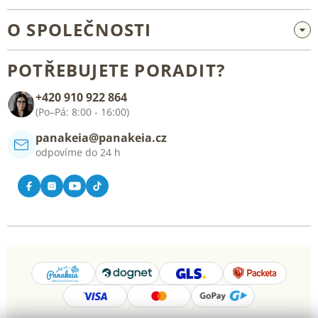
Velkoobchod a spolupráce
O SPOLEČNOSTI
Reklamace a vrácení zboží
O nás
Všeobecné obchodní podmínky
POTŘEBUJETE PORADIT?
Blog
+420 910 922 864
Kontakt
(Po–Pá: 8:00 - 16:00)
panakeia@panakeia.cz
odpovíme do 24 h