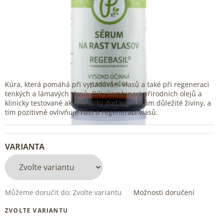
Kúra, která pomáhá při vypadávání vlasů a také při regeneraci
tenkých a lámavých vlasů. Díky kombinaci přírodních olejů a
klinicky testované aktivní látky dodává vlasům důležité živiny, a
tím pozitivně ovlivňuje růst a regeneraci vlasů.
VARIANTA
Můžeme doručit do:
Zvolte variantu
Možnosti doručení
ZVOLTE VARIANTU