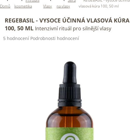
Přírodní
Séra
REGEBASIL - vysoce účinná
Domů
kosmetika
Vlasy
na vlasy
vlasová kúra 100, 50 ml
REGEBASIL - VYSOCE ÚČINNÁ VLASOVÁ KÚRA
100, 50 ML
Intenzivní rituál pro silnější vlasy
Průměrné
5 hodnocení
Podrobnosti hodnocení
hodnocení
produktu
je
4,8
z
5
hvězdiček.