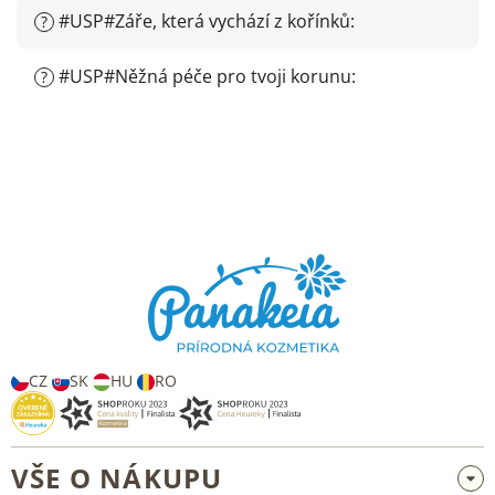
#USP#Záře, která vychází z kořínků
:
?
#USP#Něžná péče pro tvoji korunu
:
?
Z
á
p
a
t
í
CZ
SK
HU
RO
VŠE O NÁKUPU