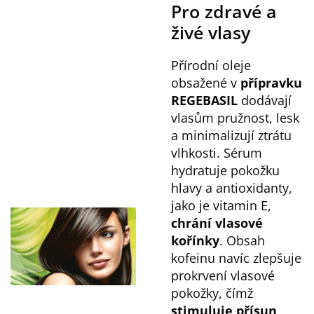
Pro zdravé a
živé vlasy
Přírodní oleje
obsažené v
přípravku
REGEBASIL
dodávají
vlasům pružnost, lesk
a minimalizují ztrátu
vlhkosti. Sérum
hydratuje pokožku
hlavy a antioxidanty,
jako je vitamin E,
chrání vlasové
kořínky
. Obsah
kofeinu navíc zlepšuje
prokrvení vlasové
pokožky, čímž
stimuluje přísun