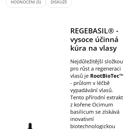
HODNOCENÍ (5)
DISKUZE
REGEBASIL® -
vysoce účinná
kúra na vlasy
Nejdůležitější složkou
pro růst a regeneraci
vlasů je
RootBioTec™
- průlom v léčbě
vypadávání vlasů.
Tento přírodní extrakt
z kořene Ocimum
basilicum se získává
inovativní
biotechnologickou