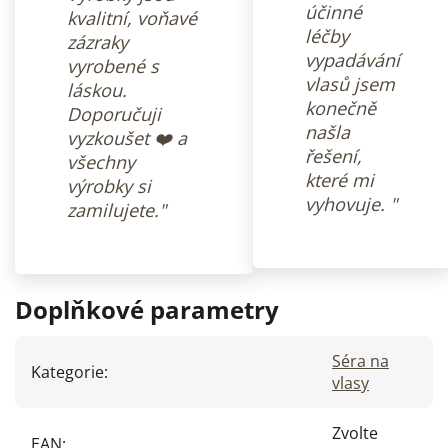
účinné
kvalitní, voňavé
léčby
zázraky
vypadávání
vyrobené s
vlasů jsem
láskou.
konečně
Doporučuji
našla
vyzkoušet ❤️ a
řešení,
všechny
které mi
výrobky si
vyhovuje. "
zamilujete."
Doplňkové parametry
Séra na
Kategorie
:
vlasy
Zvolte
EAN
: