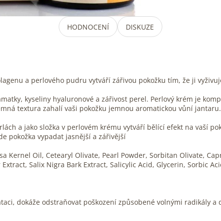
HODNOCENÍ
DISKUZE
genu a perlového pudru vytváří zářivou pokožku tím, že ji vyživuje
atky, kyseliny hyaluronové a zářivost perel. Perlový krém je komple
emná textura zahalí vaši pokožku jemnou aromatickou vůní jantaru.
erlách a jako složka v perlovém krému vytváří bělící efekt na vaší p
ude pokožka vypadat jasnější a zářivější
 Kernel Oil, Cetearyl Olivate, Pearl Powder, Sorbitan Olivate, Cap
xtract, Salix Nigra Bark Extract, Salicylic Acid, Glycerin, Sorbic A
ci, dokáže odstraňovat poškození způsobené volnými radikály a dod