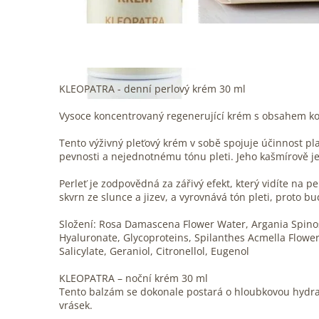
KLEOPATRA - denní perlový krém 30 ml
Vysoce koncentrovaný regenerující krém s obsahem kola
Tento výživný pleťový krém v sobě spojuje účinnost plam
pevnosti a nejednotnému tónu pleti. Jeho kašmírově j
Perleť je zodpovědná za zářivý efekt, který vidíte na p
skvrn ze slunce a jizev, a vyrovnává tón pleti, proto b
Složení: Rosa Damascena Flower Water, Argania Spinosa
Hyaluronate, Glycoproteins, Spilanthes Acmella Flower E
Salicylate, Geraniol, Citronellol, Eugenol
KLEOPATRA – noční krém 30 ml
Tento balzám se dokonale postará o hloubkovou hydrata
vrásek.