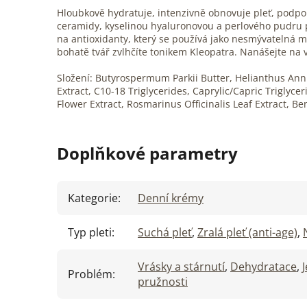
Hloubkově hydratuje, intenzivně obnovuje pleť, podpor
ceramidy, kyselinou hyaluronovou a perlového pudru pl
na antioxidanty, který se používá jako nesmývatelná 
bohatě tvář zvlhčíte tonikem Kleopatra. Nanášejte na v
Složení: Butyrospermum Parkii Butter, Helianthus Ann
Extract, C10-18 Triglycerides, Caprylic/Capric Trigly
Flower Extract, Rosmarinus Officinalis Leaf Extract, Ben
Doplňkové parametry
Kategorie
:
Denní krémy
Typ pleti
:
Suchá pleť
,
Zralá pleť (anti-age)
,
Vrásky a stárnutí
,
Dehydratace
,
Problém
:
pružnosti