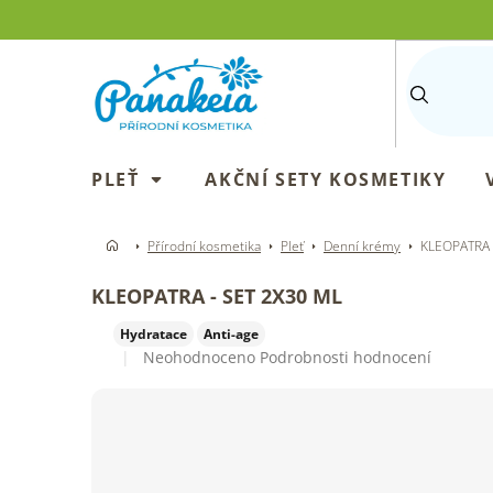
Přejít
na
obsah
PLEŤ
AKČNÍ SETY KOSMETIKY
Přírodní kosmetika
Pleť
Denní krémy
KLEOPATRA -
KLEOPATRA - SET 2X30 ML
Hydratace
Anti-age
Průměrné
Neohodnoceno
Podrobnosti hodnocení
hodnocení
produktu
je
0,0
z
5