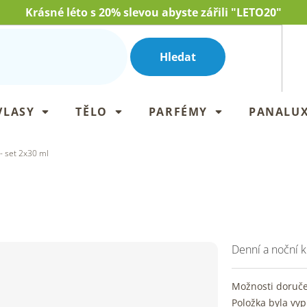
Krásné léto s 20% slevou abyste zářili "LETO20"
Hledat
VLASY
TĚLO
PARFÉMY
PANALU
 set 2x30 ml
Denní a noční 
Možnosti doruč
Položka byla vy