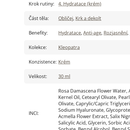
Krok rutiny
:
4. Hydratace (krém)
Část těla
:
Obličej
,
Krk a dekolt
Benefity
:
Hydratace
,
Anti-age
,
Rozjasnění
,
Kolekce
:
Kleopatra
Konzistence
:
Krém
Velikost
:
30 ml
Rosa Damascena Flower Water, 
Kernel Oil, Cetearyl Olivate, Pea
Olivate, Caprylic/Capric Triglyce
Sodium Hyaluronate, Glycoprotei
INCI
:
Acmella Flower Extract, Salix Nig
Salicylic Acid, Glycerin, Sorbic A
Sorbate, Benzyl Alcohol, Benzyl Sa