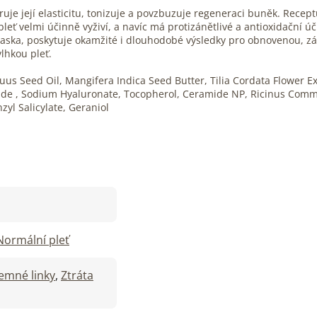
uje její elasticitu, tonizuje a povzbuzuje regeneraci buněk. Rece
eť velmi účinně vyživí, a navíc má protizánětlivé a antioxidační úč
maska, poskytuje okamžité i dlouhodobé výsledky pro obnovenou, zá
lhkou pleť.
uus Seed Oil, Mangifera Indica Seed Butter, Tilia Cordata Flower 
ceride , Sodium Hyaluronate, Tocopherol, Ceramide NP, Ricinus Comm
zyl Salicylate, Geraniol
Normální pleť
Jemné linky
,
Ztráta