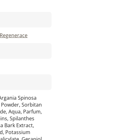
Regenerace
Argania Spinosa
rl Powder, Sorbitan
ride, Aqua, Parfum,
ns, Spilanthes
ra Bark Extract,
cid, Potassium
licylate, Geraniol,