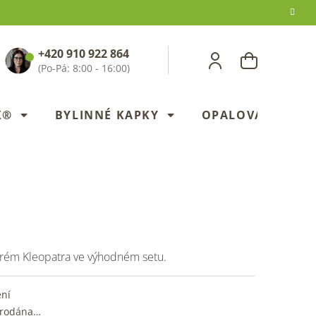
+420 910 922 864
NÁKUPNÍ
KOŠÍK
X®
BYLINNÉ KAPKY
OPALOVANÍ
krém Kleopatra ve výhodném setu.
ení
prodána…