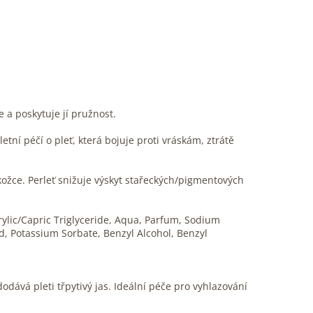
 a poskytuje jí pružnost.
tní péčí o pleť, která bojuje proti vráskám, ztrátě
okožce. Perleť snižuje výskyt stařeckých/pigmentových
rylic/Capric Triglyceride, Aqua, Parfum, Sodium
cid, Potassium Sorbate, Benzyl Alcohol, Benzyl
ává pleti třpytivý jas. Ideální péče pro vyhlazování