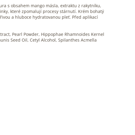
ptura s obsahem mango másla, extraktu z rakytníku,
inky, které zpomalují procesy stárnutí. Krém bohatý
řivou a hluboce hydratovanou pleť. Před aplikací
Extract, Pearl Powder, Hippophae Rhamnoides Kernel
unis Seed Oil, Cetyl Alcohol, Spilanthes Acmella