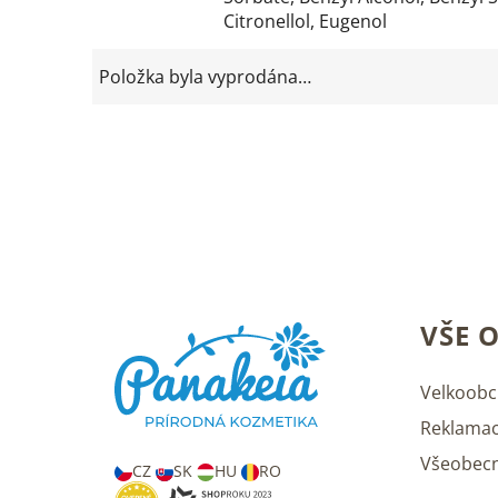
Citronellol, Eugenol
Položka byla vyprodána…
Z
VŠE 
á
p
a
Velkoobc
t
Reklamac
í
Všeobec
CZ
SK
HU
RO