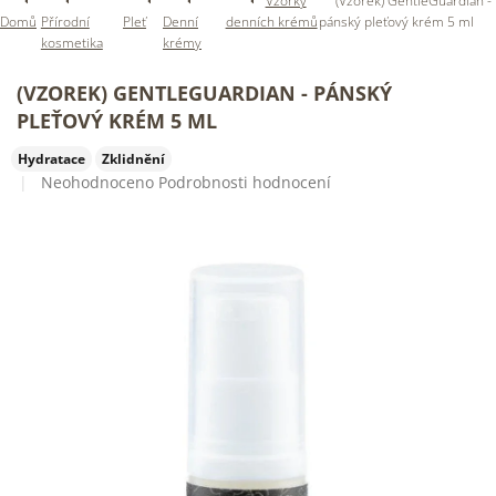
Vzorky
(Vzorek) GentleGuardian -
Domů
Přírodní
Pleť
Denní
denních krémů
pánský pleťový krém 5 ml
kosmetika
krémy
(VZOREK) GENTLEGUARDIAN - PÁNSKÝ
PLEŤOVÝ KRÉM 5 ML
Hydratace
Zklidnění
Průměrné
Neohodnoceno
Podrobnosti hodnocení
hodnocení
produktu
je
0,0
z
5
hvězdiček.