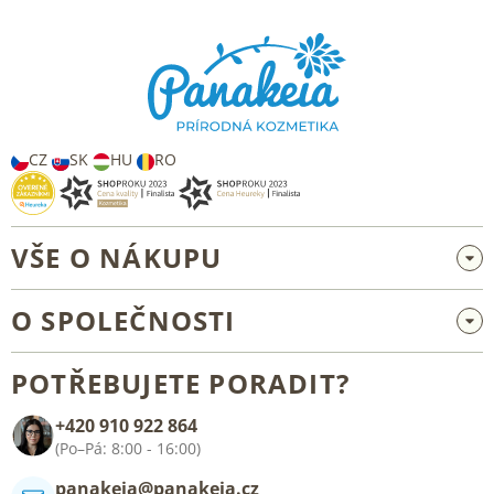
á
p
a
t
í
CZ
SK
HU
RO
VŠE O NÁKUPU
Velkoobchod a spolupráce
O SPOLEČNOSTI
Reklamace a vrácení zboží
O nás
Všeobecné obchodní podmínky
POTŘEBUJETE PORADIT?
Blog
+420 910 922 864
Kontakt
(Po–Pá: 8:00 - 16:00)
panakeia@panakeia.cz