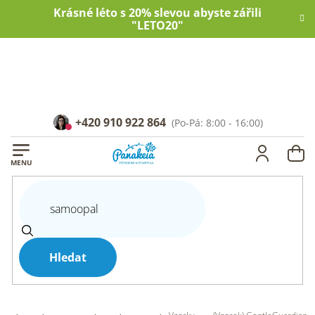
Přejít
Krásné léto s 20% slevou abyste zářili
na
"LETO20"
obsah
+420 910 922 864
NÁ
KOŠ
Hledat