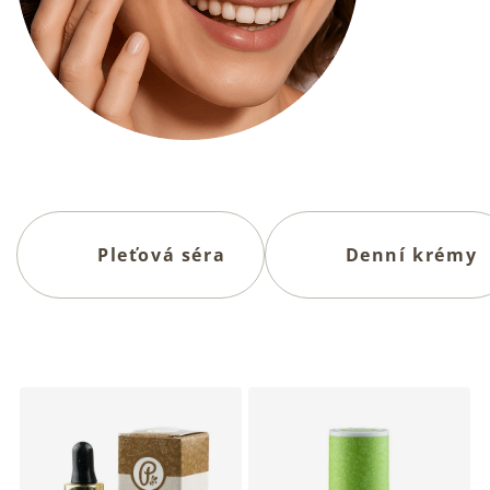
Pleťová séra
Denní krémy
V
ý
p
i