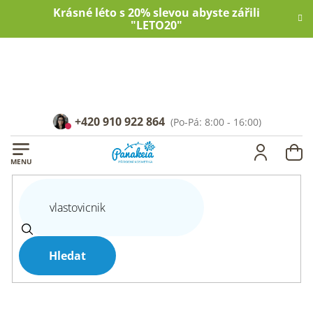
Přejít
Krásné léto s 20% slevou abyste zářili
na
"LETO20"
obsah
+420 910 922 864
NÁ
KOŠ
Hledat