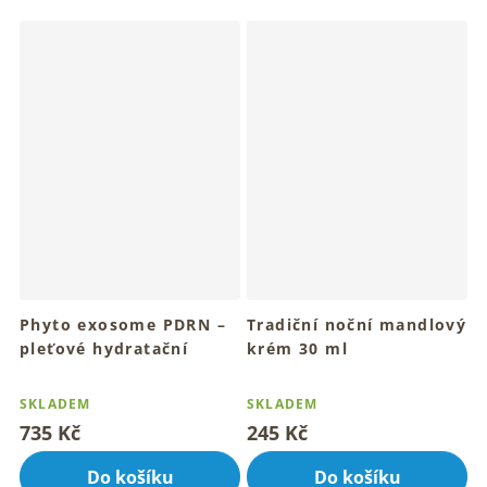
hvězdiček.
hvězdiček.
Phyto exosome PDRN –
Tradiční noční mandlový
pleťové hydratační
krém 30 ml
sérum 30 ml
Noční mandlový rituál pro
Průměrné
Průměrné
hebkou pleť
Pro tvoji každodenní jemnou
hodnocení
hodnocení
SKLADEM
SKLADEM
péči
produktu
produktu
735 Kč
245 Kč
je
je
4,7
5,0
Do košíku
Do košíku
z
z