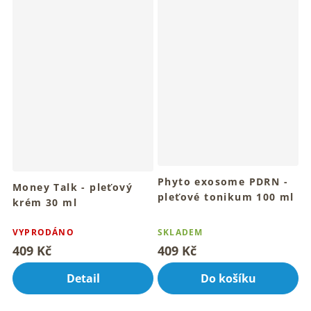
Phyto exosome PDRN -
Money Talk - pleťový
pleťové tonikum 100 ml
krém 30 ml
Pro svěží, hydratovanou a
Pro rozzářenou a sametovou
Průměrné
zářivou pleť
jemnou pleť
hodnocení
VYPRODÁNO
SKLADEM
produktu
409 Kč
409 Kč
je
4,9
Detail
Do košíku
z
5