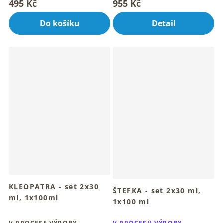
495 Kč
955 Kč
je
je
4,7
5,0
Do košíku
Detail
z
z
5
5
hvězdiček.
hvězdiček.
KLEOPATRA - set 2x30
ŠTEFKA - set 2x30 ml,
ml, 1x100ml
1x100 ml
Průměrné
hodnocení
V PROCESE VÝROBY
V PROCESU VÝROBY