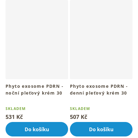
hvězdiček.
Phyto exosome PDRN -
Phyto exosome PDRN -
noční pleťový krém 30
denní pleťový krém 30
ml
ml
Průměrné
Průměrné
Pro noční regeneraci a
Pro rozzářenou a mladistvou
hodnocení
hodnocení
SKLADEM
SKLADEM
rozzářenou pleť
pružnou pleť
produktu
produktu
531 Kč
507 Kč
je
je
4,7
4,9
Do košíku
Do košíku
z
z
5
5