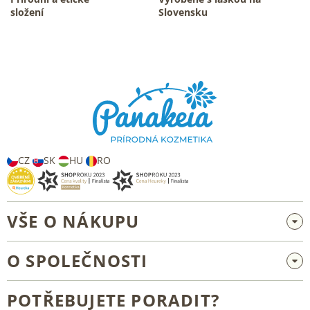
y
složení
v
Slovensku
ý
p
i
Z
s
á
u
p
a
t
í
CZ
SK
HU
RO
VŠE O NÁKUPU
Velkoobchod a spolupráce
O SPOLEČNOSTI
Reklamace a vrácení zboží
O nás
Všeobecné obchodní podmínky
POTŘEBUJETE PORADIT?