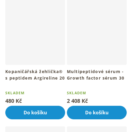
Kopaničářská žehlička®
Multipeptidové sérum -
s peptidem Argireline 20
Growth factor sérum 30
ml, pleťové olejové
ml
Průměrné
Průměrné
sérum
Pro mladistvou, pevnou a
hodnocení
hodnocení
SKLADEM
SKLADEM
zářivou pleť
Pro mladistvý vzhled a
produktu
produktu
480 Kč
2 408 Kč
krásně hebkou pleť
je
je
4,9
4,0
Do košíku
Do košíku
z
z
5
5
hvězdiček.
hvězdiček.