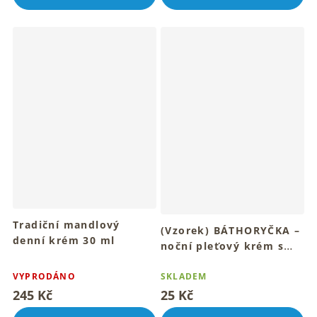
5
5
hvězdiček.
hvězdiček.
Tradiční mandlový
(Vzorek) BÁTHORYČKA –
denní krém 30 ml
noční pleťový krém s
Pro hebkou, vyživenou a
dračí krví 2 ml
Průměrné
zářivou pleť
hodnocení
VYPRODÁNO
SKLADEM
produktu
245 Kč
25 Kč
je
4,7