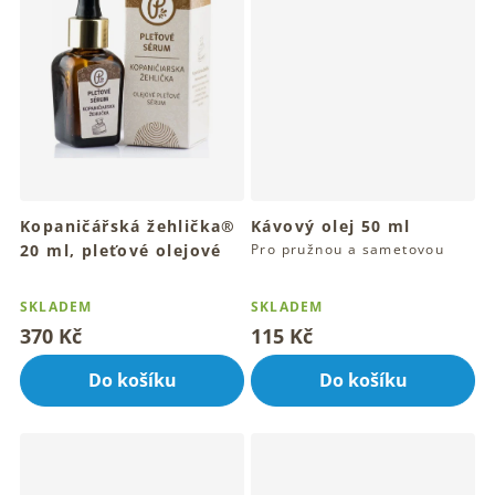
Kopaničářská žehlička®
Kávový olej 50 ml
20 ml, pleťové olejové
Pro pružnou a sametovou
pokožku těla
sérum
Průměrné
Průměrné
Pro hydratovanou, pružnou a
hodnocení
hodnocení
SKLADEM
SKLADEM
hebkou pleť
produktu
produktu
370 Kč
115 Kč
je
je
4,8
4,2
Do košíku
Do košíku
z
z
5
5
hvězdiček.
hvězdiček.