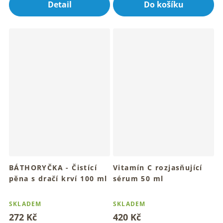
Detail
Do košíku
z
5
hvězdiček.
BÁTHORYČKA - Čistící
Vitamín C rozjasňující
pěna s dračí krví 100 ml
sérum 50 ml
Pro hloubkové očištění a
Pro rozzářenou a mladistvou
Průměrné
Průměrné
svěží pleť
jemnou pleť
hodnocení
hodnocení
SKLADEM
SKLADEM
produktu
produktu
272 Kč
420 Kč
je
je