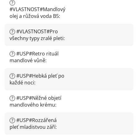
?
#VLASTNOST#Mandlový
olej a růžová voda B5
:
#VLASTNOST#Pro
?
všechny typy zralé pleti
:
#USP#Retro rituál
?
mandlové vůně
:
#USP#Hebká pleť po
?
každé noci
:
#USP#Něžné objetí
?
mandlového krému
:
#USP#Rozzářená
?
pleť mladistvou září
: