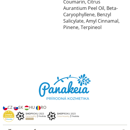
Coumarin, Citrus
Aurantium Peel Oil, Beta-
Caryophyllene, Benzyl
Salicylate, Amyl Cinnamal,
Pinene, Terpineol
Z
á
p
a
t
í
CZ
SK
HU
RO