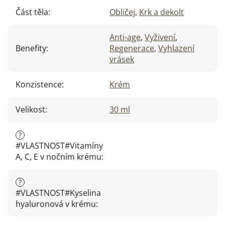
Část těla
:
Obličej
,
Krk a dekolt
Anti-age
,
Vyživení
,
Benefity
:
Regenerace
,
Vyhlazení
vrásek
Konzistence
:
Krém
Velikost
:
30 ml
?
#VLASTNOST#Vitamíny
A, C, E v nočním krému
:
?
#VLASTNOST#Kyselina
hyaluronová v krému
: