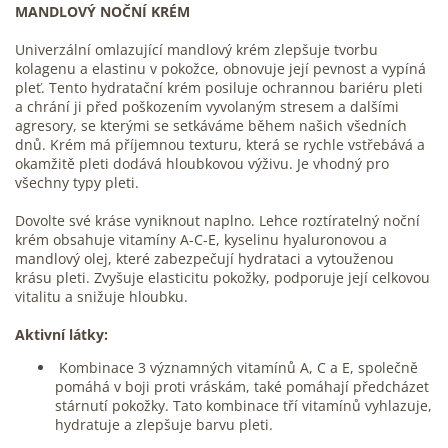
MANDLOVÝ NOČNÍ KRÉM
Univerzální omlazující mandlový krém zlepšuje tvorbu
kolagenu a elastinu v pokožce, obnovuje její pevnost a vypíná
pleť. Tento hydratační krém posiluje ochrannou bariéru pleti
a chrání ji před poškozením vyvolaným stresem a dalšími
agresory, se kterými se setkáváme během našich všedních
dnů. Krém má příjemnou texturu, která se rychle vstřebává a
okamžitě pleti dodává hloubkovou výživu. Je vhodný pro
všechny typy pleti.
Dovolte své kráse vyniknout naplno. Lehce roztíratelný noční
krém obsahuje vitamíny A-C-E, kyselinu hyaluronovou a
mandlový olej, které zabezpečují hydrataci a vytouženou
krásu pleti. Zvyšuje elasticitu pokožky, podporuje její celkovou
vitalitu a snižuje hloubku.
Aktivní látky:
Kombinace 3 významných vitamínů A, C a E, společně
pomáhá v boji proti vráskám, také pomáhají předcházet
stárnutí pokožky. Tato kombinace tří vitamínů vyhlazuje,
hydratuje a zlepšuje barvu pleti.