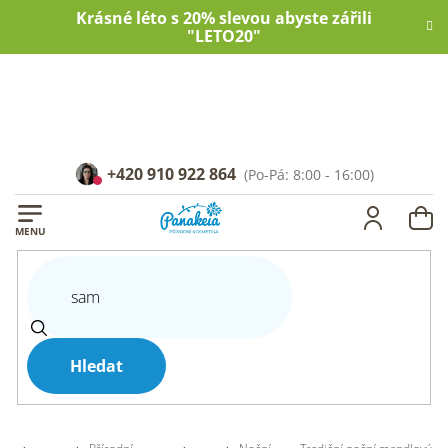
Přejít
Krásné léto s 20% slevou abyste zářili
na
"LETO20"
obsah
+420 910 922 864
NÁ
KOŠ
Hledat