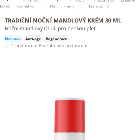
Přírodní
Noční
Tradiční noční mandlový
Domů
kosmetika
Pleť
krémy
krém 30 ml
TRADIČNÍ NOČNÍ MANDLOVÝ KRÉM 30 ML
Noční mandlový rituál pro hebkou pleť
Novinka
Anti-age
Regenerace
Průměrné
1 hodnocení
Podrobnosti hodnocení
hodnocení
produktu
je
5,0
z
5
hvězdiček.