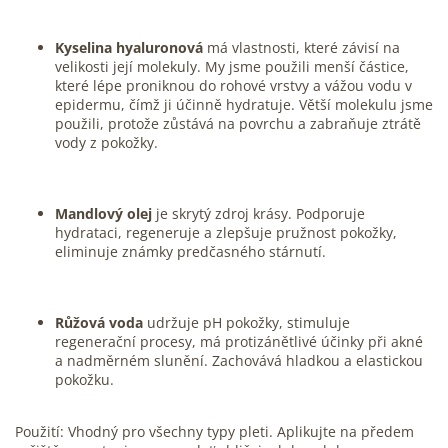
Kyselina hyaluronová
má vlastnosti, které závisí na
velikosti její molekuly. My jsme použili menší částice,
které lépe proniknou do rohové vrstvy a vážou vodu v
epidermu, čímž ji účinně hydratuje. Větší molekulu jsme
použili, protože zůstává na povrchu a zabraňuje ztrátě
vody z pokožky.
Mandlový olej
je skrytý zdroj krásy. Podporuje
hydrataci, regeneruje a zlepšuje pružnost pokožky,
eliminuje známky predčasného stárnutí.
Růžová voda
udržuje pH pokožky, stimuluje
regenerační procesy, má protizánětlivé účinky při akné
a nadměrném slunění. Zachovává hladkou a elastickou
pokožku.
Použití: Vhodný pro všechny typy pleti. Aplikujte na předem