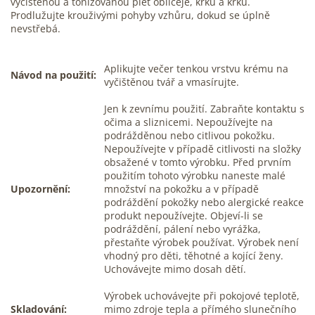
vyčištěnou a tonizovanou pleť obličeje, krku a krku.
Prodlužujte krouživými pohyby vzhůru, dokud se úplně
nevstřebá.
Aplikujte večer tenkou vrstvu krému na
Návod na použití:
vyčištěnou tvář a vmasírujte.
Jen k zevnímu použití. Zabraňte kontaktu s
očima a sliznicemi. Nepoužívejte na
podrážděnou nebo citlivou pokožku.
Nepoužívejte v případě citlivosti na složky
obsažené v tomto výrobku. Před prvním
použitím tohoto výrobku naneste malé
Upozornění:
množství na pokožku a v případě
podráždění pokožky nebo alergické reakce
produkt nepoužívejte. Objeví-li se
podráždění, pálení nebo vyrážka,
přestaňte výrobek používat. Výrobek není
vhodný pro děti, těhotné a kojící ženy.
Uchovávejte mimo dosah dětí.
Výrobek uchovávejte při pokojové teplotě,
Skladování:
mimo zdroje tepla a přímého slunečního