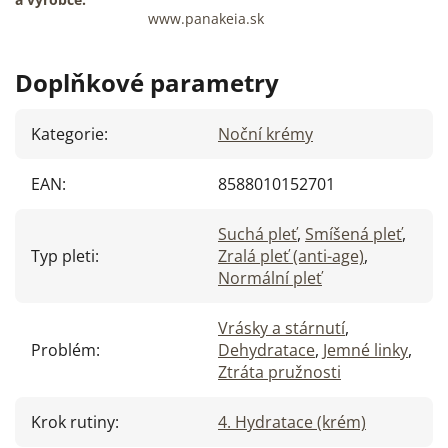
www.panakeia.sk
Doplňkové parametry
Kategorie
:
Noční krémy
EAN
:
8588010152701
Suchá pleť
,
Smíšená pleť
,
Typ pleti
:
Zralá pleť (anti-age)
,
Normální pleť
Vrásky a stárnutí
,
Problém
:
Dehydratace
,
Jemné linky
,
Ztráta pružnosti
Krok rutiny
:
4. Hydratace (krém)