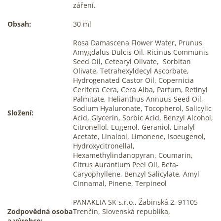
záření.
Obsah:
30 ml
Rosa Damascena Flower Water, Prunus
Amygdalus Dulcis Oil, Ricinus Communis
Seed Oil, Cetearyl Olivate, Sorbitan
Olivate, Tetrahexyldecyl Ascorbate,
Hydrogenated Castor Oil, Copernicia
Cerifera Cera, Cera Alba, Parfum, Retinyl
Palmitate, Helianthus Annuus Seed Oil,
Sodium Hyaluronate, Tocopherol, Salicylic
Složení:
Acid, Glycerin, Sorbic Acid, Benzyl Alcohol,
Citronellol, Eugenol, Geraniol, Linalyl
Acetate, Linalool, Limonene, Isoeugenol,
Hydroxycitronellal,
Hexamethylindanopyran, Coumarin,
Citrus Aurantium Peel Oil, Beta-
Caryophyllene, Benzyl Salicylate, Amyl
Cinnamal, Pinene, Terpineol
PANAKEIA SK s.r.o., Žabinská 2, 91105
Zodpovědná osoba
Trenčín, Slovenská republika,
a výrobce: