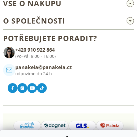
VŠE O NÁKUPU
Velkoobchod a spolupráce
O SPOLEČNOSTI
Reklamace a vrácení zboží
O nás
Všeobecné obchodní podmínky
POTŘEBUJETE PORADIT?
Blog
+420 910 922 864
Kontakt
(Po–Pá: 8:00 - 16:00)
panakeia@panakeia.cz
odpovíme do 24 h