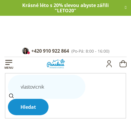
Přejít
Krásné léto s 20% slevou abyste zářili
na
"LETO20"
obsah
+420 910 922 864
NÁ
KOŠ
Hledat