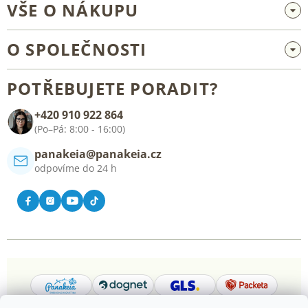
VŠE O NÁKUPU
Velkoobchod a spolupráce
O SPOLEČNOSTI
Reklamace a vrácení zboží
O nás
Všeobecné obchodní podmínky
POTŘEBUJETE PORADIT?
Blog
+420 910 922 864
Kontakt
(Po–Pá: 8:00 - 16:00)
panakeia@panakeia.cz
odpovíme do 24 h