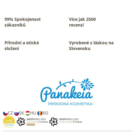
l
á
d
a
99% Spokojenost
Více jak 2500
c
zákazníků
recenzí
í
p
r
Přírodní a etické
Vyrobené s láskou na
v
složení
Slovensku
k
y
v
Z
ý
á
p
p
i
s
a
u
t
í
CZ
SK
HU
RO