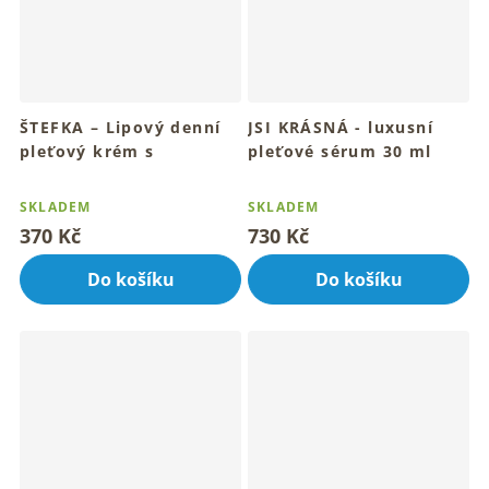
ŠTEFKA – Lipový denní
JSI KRÁSNÁ - luxusní
pleťový krém s
pleťové sérum 30 ml
plamatkou a
Pro mladistvý vzhled a
Průměrné
Průměrné
rozzářenou pleť
hedvábným proteinem
hodnocení
hodnocení
SKLADEM
SKLADEM
30 ml
produktu
produktu
370 Kč
730 Kč
Pro rozzářenou, hebkou a
je
je
pružnou pleť
4,9
5,0
Do košíku
Do košíku
z
z
5
5
hvězdiček.
hvězdiček.