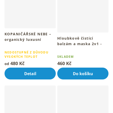
KOPANIČÁŘSKÉ NEBE –
Hloubkově čistící
organický luxusní
balzám a maska 2v1 -
pleťový balzám 30, 15
Průměrné
Zralá pleť 60 ml
ml
Průměrné
hodnocení
NEDOSTUPNÉ Z DŮVODU
Pro hloubkově čistou, hebkou
Luxusní balzám pro
hodnocení
VYSOKÝCH TEPLOT
SKLADEM
produktu
a zralou pleť
mladistvou hebkou pleť
produktu
je
480 Kč
460 Kč
od
je
4,2
4,6
z
Detail
Do košíku
z
5
5
hvězdiček.
hvězdiček.