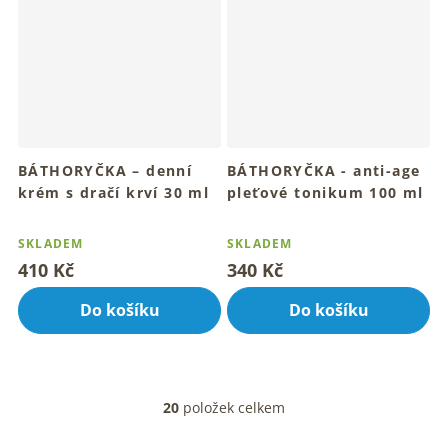
BÁTHORYČKA – denní
BÁTHORYČKA - anti-age
krém s dračí krví 30 ml
pleťové tonikum 100 ml
Pro rozzářenou a sametovou
Pro mladistvý a rozzářený
Průměrné
Průměrné
pleť
vzhled pleti
hodnocení
hodnocení
SKLADEM
SKLADEM
produktu
produktu
410 Kč
340 Kč
je
je
4,7
4,8
Do košíku
Do košíku
z
z
5
5
hvězdiček.
hvězdiček.
20
položek celkem
O
v