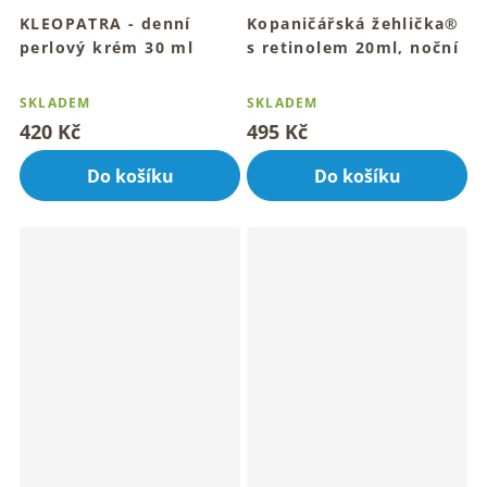
KLEOPATRA - denní
Kopaničářská žehlička®
perlový krém 30 ml
s retinolem 20ml, noční
Pro mladistvou a rozzářenou
pleťové olejové sérum
Průměrné
Průměrné
perlovou pleť
Pro mladistvý vzhled a
hodnocení
hodnocení
SKLADEM
SKLADEM
rozzářenou pleť
produktu
produktu
420 Kč
495 Kč
je
je
4,7
4,5
Do košíku
Do košíku
z
z
5
5
hvězdiček.
hvězdiček.