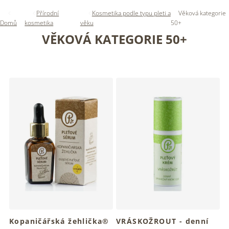
Přírodní
Kosmetika podle typu pleti a
Věková kategorie
Domů
kosmetika
věku
50+
VĚKOVÁ KATEGORIE 50+
V
ý
p
i
s
p
r
o
d
u
k
t
ů
Kopaničářská žehlička®
VRÁSKOŽROUT - denní