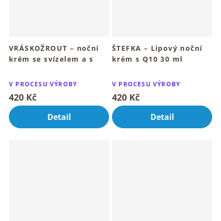
VRÁSKOŽROUT – noční
ŠTEFKA – Lipový noční
krém se svízelem a s
krém s Q10 30 ml
Q10 30 ml
Pro mladistvou a rozzářenou
Průměrné
Průměrné
pleť ráno
Pro vyhlazenou, pevnou a
hodnocení
hodnocení
V PROCESU VÝROBY
V PROCESU VÝROBY
zářivou pleť
produktu
produktu
420 Kč
420 Kč
je
je
4,6
4,6
Detail
Detail
z
z
5
5
hvězdiček.
hvězdiček.