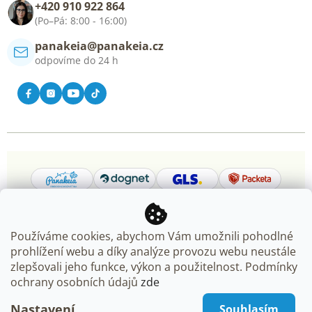
+420 910 922 864
Kontakt
(Po–Pá: 8:00 - 16:00)
panakeia@panakeia.cz
odpovíme do 24 h
Používáme cookies, abychom Vám umožnili pohodlné
prohlížení webu a díky analýze provozu webu neustále
Copyright 2026
Panakeia.cz
. Všechna práva vyhrazena.
zlepšovali jeho funkce, výkon a použitelnost. Podmínky
Upravit nastavení cookies
ochrany osobních údajů
zde
Nastavení
Souhlasím