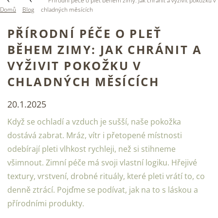
Přírodní péče o pleť během zimy: Jak chránit a vyživit pokožku v
Domů
Blog
chladných měsících
PŘÍRODNÍ PÉČE O PLEŤ
BĚHEM ZIMY: JAK CHRÁNIT A
VYŽIVIT POKOŽKU V
CHLADNÝCH MĚSÍCÍCH
20.1.2025
Když se ochladí a vzduch je sušší, naše pokožka
dostává zabrat. Mráz, vítr i přetopené místnosti
odebírají pleti vlhkost rychleji, než si stihneme
všimnout. Zimní péče má svoji vlastní logiku. Hřejivé
textury, vrstvení, drobné rituály, které pleti vrátí to, co
denně ztrácí. Pojďme se podívat, jak na to s láskou a
přírodními produkty.