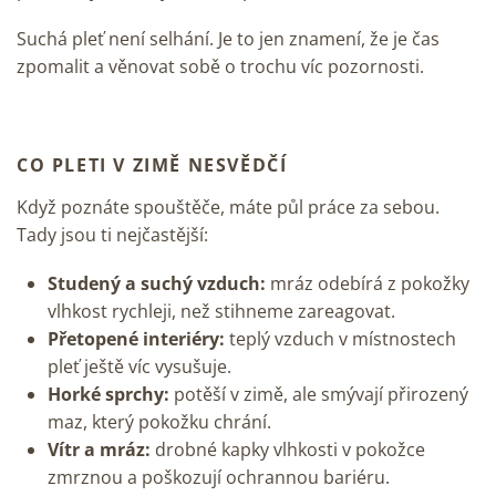
Suchá pleť není selhání. Je to jen znamení, že je čas
zpomalit a věnovat sobě o trochu víc pozornosti.
CO PLETI V ZIMĚ NESVĚDČÍ
Když poznáte spouštěče, máte půl práce za sebou.
Tady jsou ti nejčastější:
Studený a suchý vzduch:
mráz odebírá z pokožky
vlhkost rychleji, než stihneme zareagovat.
Přetopené interiéry:
teplý vzduch v místnostech
pleť ještě víc vysušuje.
Horké sprchy:
potěší v zimě, ale smývají přirozený
maz, který pokožku chrání.
Vítr a mráz:
drobné kapky vlhkosti v pokožce
zmrznou a poškozují ochrannou bariéru.