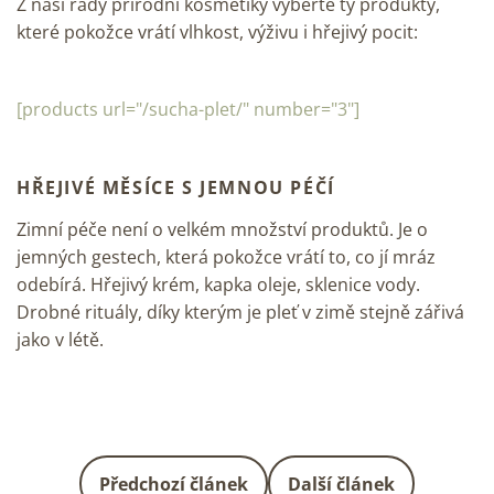
Z naší řady přírodní kosmetiky vyberte ty produkty,
které pokožce vrátí vlhkost, výživu i hřejivý pocit:
[products url="/sucha-plet/" number="3"]
HŘEJIVÉ MĚSÍCE S JEMNOU PÉČÍ
Zimní péče není o velkém množství produktů. Je o
jemných gestech, která pokožce vrátí to, co jí mráz
odebírá. Hřejivý krém, kapka oleje, sklenice vody.
Drobné rituály, díky kterým je pleť v zimě stejně zářivá
jako v létě.
Předchozí článek
Další článek