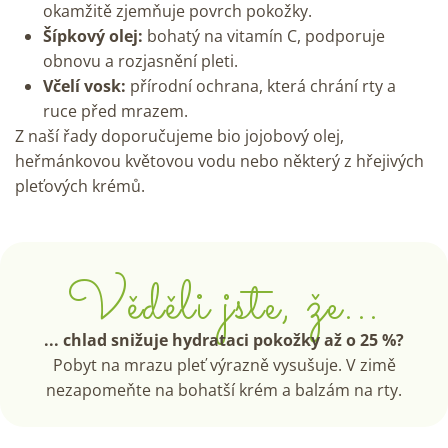
okamžitě zjemňuje povrch pokožky.
Šípkový olej:
bohatý na vitamín C, podporuje
obnovu a rozjasnění pleti.
Včelí vosk:
přírodní ochrana, která chrání rty a
ruce před mrazem.
Z naší řady doporučujeme
bio jojobový olej
,
heřmánkovou květovou vodu
nebo některý z hřejivých
pleťových krémů
.
Věděli jste, že...
... chlad snižuje hydrataci pokožky až o 25 %?
Pobyt na mrazu pleť výrazně vysušuje. V zimě
nezapomeňte na bohatší krém a balzám na rty.