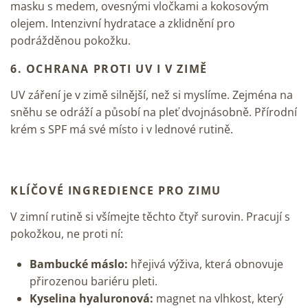
masku s medem, ovesnými vločkami a kokosovým
olejem. Intenzivní hydratace a zklidnění pro
podrážděnou pokožku.
6. OCHRANA PROTI UV I V ZIMĚ
UV záření je v zimě silnější, než si myslíme. Zejména na
sněhu se odráží a působí na pleť dvojnásobně. Přírodní
krém s SPF má své místo i v lednové rutině.
KLÍČOVÉ INGREDIENCE PRO ZIMU
V zimní rutině si všímejte těchto čtyř surovin. Pracují s
pokožkou, ne proti ní:
Bambucké máslo:
hřejivá výživa, která obnovuje
přirozenou bariéru pleti.
Kyselina hyaluronová:
magnet na vlhkost, který