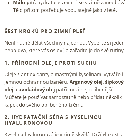
Málo pití:
hydratace zevnitř se v zimě zanedbává.
Tělo přitom potřebuje vodu stejně jako v létě.
ŠEST KROKŮ PRO ZIMNÍ PLEŤ
Není nutné dělat všechny najednou. Vyberte si jeden
nebo dva, které vás osloví, a zařaďte je do své rutiny.
1. PŘÍRODNÍ OLEJE PROTI SUCHU
Oleje s antioxidanty a mastnými kyselinami vytvářejí
jemnou ochrannou bariéru.
Arganový olej
,
šípkový
olej
a
avokádový olej
patří mezi nejoblíbenější.
Můžete je používat samostatně nebo přidat několik
kapek do svého oblíbeného krému.
2. HYDRATAČNÍ SÉRA S KYSELINOU
HYALURONOVOU
Kyselina hyaluronová je v zimě skvělá. Drží vlhkost v