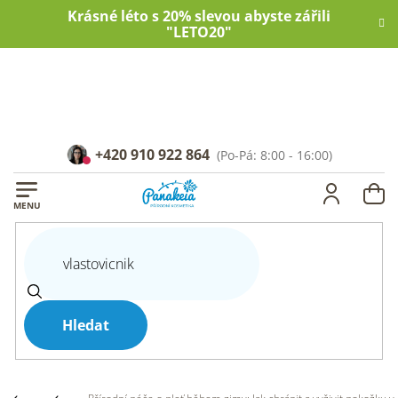
Přejít
Krásné léto s 20% slevou abyste zářili
na
"LETO20"
obsah
+420 910 922 864
NÁ
KOŠ
Hledat