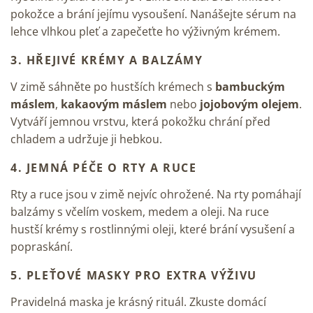
pokožce a brání jejímu vysoušení. Nanášejte sérum na
lehce vlhkou pleť a zapečeťte ho výživným krémem.
3. HŘEJIVÉ KRÉMY A BALZÁMY
V zimě sáhněte po hustších krémech s
bambuckým
máslem
,
kakaovým máslem
nebo
jojobovým olejem
.
Vytváří jemnou vrstvu, která pokožku chrání před
chladem a udržuje ji hebkou.
4. JEMNÁ PÉČE O RTY A RUCE
Rty a ruce jsou v zimě nejvíc ohrožené. Na rty pomáhají
balzámy s včelím voskem, medem a oleji. Na ruce
hustší krémy s rostlinnými oleji, které brání vysušení a
popraskání.
5. PLEŤOVÉ MASKY PRO EXTRA VÝŽIVU
Pravidelná maska je krásný rituál. Zkuste domácí