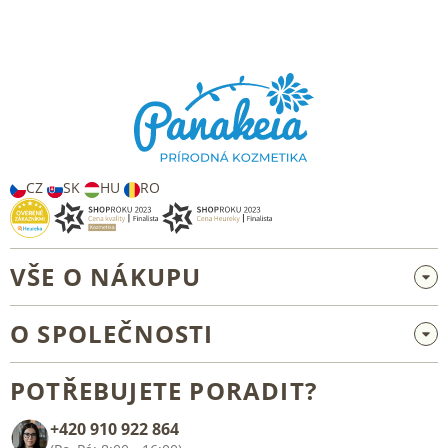
y
v
Z
ý
á
p
p
i
s
a
u
t
í
CZ
SK
HU
RO
VŠE O NÁKUPU
Velkoobchod a spolupráce
O SPOLEČNOSTI
Reklamace a vrácení zboží
O nás
Všeobecné obchodní podmínky
POTŘEBUJETE PORADIT?
Blog
+420 910 922 864
Kontakt