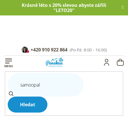
Přejít
Krásné léto s 20% slevou abyste zářili
na
"LETO20"
obsah
+420 910 922 864
NÁ
KOŠ
Hledat