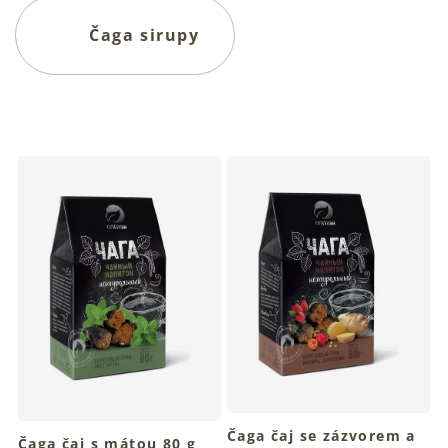
Čaga sirupy
V
ý
p
i
s
p
r
o
d
u
k
t
ů
Čaga čaj se zázvorem a
Čaga čaj s mátou 80 g