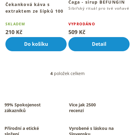
Čaga - sirup BEFUNGIN
Čekanková káva s
Sibiřský rituál pro tvé voňavé
extraktem ze šípků 100
chvíle
g
Průměrné
hodnocení
Tradiční bezkofeinový rituál
SKLADEM
VYPRODÁNO
teplého šálku
produktu
210 Kč
509 Kč
je
4,0
Do košíku
Detail
z
5
hvězdiček.
4
položek celkem
O
v
l
á
d
a
99% Spokojenost
Více jak 2500
c
zákazníků
recenzí
í
p
r
Přírodní a etické
Vyrobené s láskou na
v
složení
Slovensku