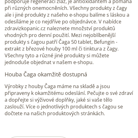
podporuje regeneraci žláz, je antioxidantem a pomáhá
při různých onemocněních. Všechny produkty z čagy
ale i jiné produkty z našeho e-shopu balíme s láskou a
odesíláme je co nejdříve po objednávce. V nabídce
zdravizkopanic.cz naleznete množství produktů
vhodných pro denní použití. Mezi nejoblíbenější
produkty s čagou patří Čaga 50 tablet, Befungin -
extrakt z březové houby 100 ml či tinktura z čagy.
Všechny tyto a různé jiné produkty si můžete
jednoduše objednat v našem e-shopu.
Houba Čaga okamžitě dostupná
Výrobky z houby Čaga máme na skladě a jsou
připraveny k okamžitému odeslání. Pečujte o své zdraví
a dopřejte si výživové doplňky, jaké si vaše tělo
zaslouží. Více o jednotlivých produktech s čagou se
dočtete na našich produktových stránkách.