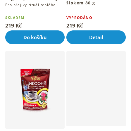
šípkem 80 g
Pro hřejivý rituál teplého
Tradiční bylinný rituál
šálku každý den
Průměrné
teplého šálku
hodnocení
SKLADEM
VYPRODÁNO
produktu
219 Kč
219 Kč
je
5,0
Do košíku
Detail
z
5
hvězdiček.