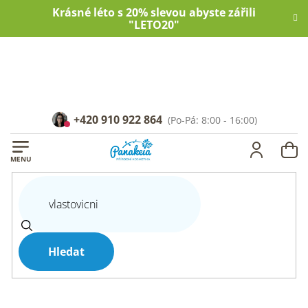
Přejít
Krásné léto s 20% slevou abyste zářili
na
"LETO20"
obsah
+420 910 922 864
NÁ
KOŠ
Hledat