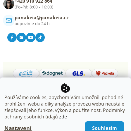
+420 910 922 864
Kontakt
(Po–Pá: 8:00 - 16:00)
panakeia@panakeia.cz
odpovíme do 24 h
Používáme cookies, abychom Vám umožnili pohodlné
prohlížení webu a díky analýze provozu webu neustále
Copyright 2026
Panakeia.cz
. Všechna práva vyhrazena.
zlepšovali jeho funkce, výkon a použitelnost. Podmínky
Upravit nastavení cookies
ochrany osobních údajů
zde
Nastavení
Souhlasím
Vytvořil Shoptet Premium