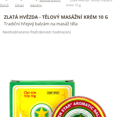
Bylinné krémy,
Zlatá Hvězda - tělový masážní
Domů
Zdraví
balzámy
krém 10 g
ZLATÁ HVĚZDA - TĚLOVÝ MASÁŽNÍ KRÉM 10 G
Tradiční hřejivý balzám na masáž těla
Průměrné
Neohodnoceno
Podrobnosti hodnocení
hodnocení
produktu
je
0,0
z
5
hvězdiček.