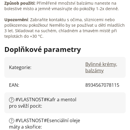
Způsob použití:
Přiměřené množství balzámu naneste na
bolestivé místo a jemně vmasírujte do pokožky 1-2x denně.
Upozornění
: Zabraňte kontaktu s očima, sliznicemi nebo
poškozenou pokožkou! Nemělo by se používat u dětí mladších
3 let. Skladovat na suchém, chladném a tmavém místě při
teplotách do +30 °C.
Doplňkové parametry
Bylinné krémy,
Kategorie
:
balzámy
EAN
:
8934567078115
#VLASTNOST#Kafr a mentol
?
pro svěží pocit
:
#VLASTNOST#Esenciální oleje
?
máty a skořice
: