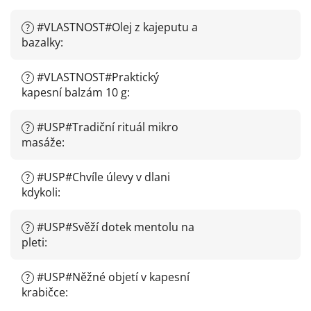
#VLASTNOST#Olej z kajeputu a
?
bazalky
:
#VLASTNOST#Praktický
?
kapesní balzám 10 g
:
#USP#Tradiční rituál mikro
?
masáže
:
#USP#Chvíle úlevy v dlani
?
kdykoli
:
#USP#Svěží dotek mentolu na
?
pleti
:
#USP#Něžné objetí v kapesní
?
krabičce
: