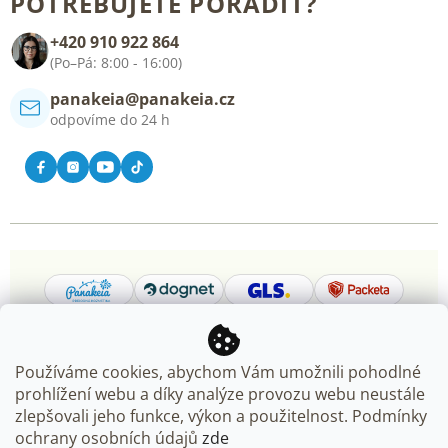
POTŘEBUJETE PORADIT?
Blog
+420 910 922 864
Kontakt
(Po–Pá: 8:00 - 16:00)
panakeia@panakeia.cz
odpovíme do 24 h
Používáme cookies, abychom Vám umožnili pohodlné
prohlížení webu a díky analýze provozu webu neustále
Copyright 2026
Panakeia.cz
. Všechna práva vyhrazena.
zlepšovali jeho funkce, výkon a použitelnost. Podmínky
Upravit nastavení cookies
ochrany osobních údajů
zde