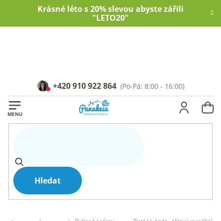
Přejít
Krásné léto s 20% slevou abyste zářili
na
"LETO20"
obsah
+420 910 922 864
NÁ
KOŠ
Hledat