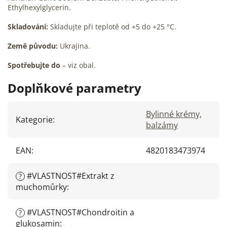
Ethylhexylglycerin.
Skladování:
Skladujte při teplotě od +5 do +25 °C.
Země původu:
Ukrajina.
Spotřebujte do
– viz obal.
Doplňkové parametry
Bylinné krémy,
Kategorie
:
balzámy
EAN
:
4820183473974
#VLASTNOST#Extrakt z
?
muchomůrky
:
#VLASTNOST#Chondroitin a
?
glukosamin
: