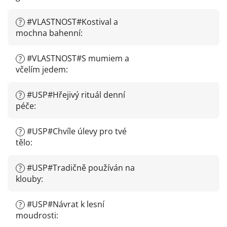
#VLASTNOST#Kostival a
?
mochna bahenní
:
#VLASTNOST#S mumiem a
?
včelím jedem
:
#USP#Hřejivý rituál denní
?
péče
:
#USP#Chvíle úlevy pro tvé
?
tělo
:
#USP#Tradičně používán na
?
klouby
:
#USP#Návrat k lesní
?
moudrosti
: