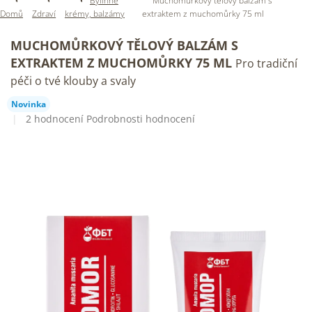
Bylinné
Muchomůrkový tělový balzám s
Domů
Zdraví
krémy, balzámy
extraktem z muchomůrky 75 ml
MUCHOMŮRKOVÝ TĚLOVÝ BALZÁM S
EXTRAKTEM Z MUCHOMŮRKY 75 ML
Pro tradiční
péči o tvé klouby a svaly
Novinka
Průměrné
2 hodnocení
Podrobnosti hodnocení
hodnocení
produktu
je
5,0
z
5
hvězdiček.