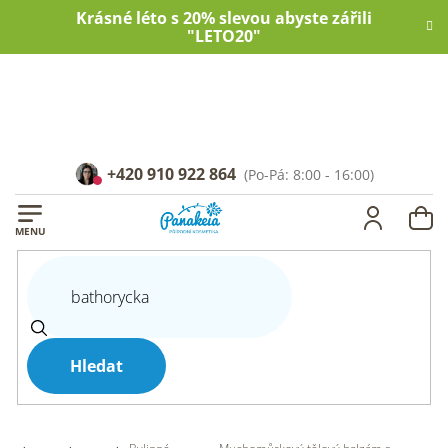
Přejít
Krásné léto s 20% slevou abyste zářili
na
"LETO20"
obsah
+420 910 922 864
NÁ
KOŠ
Hledat