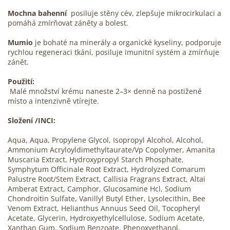
Mochna bahenní
posiluje stěny cév, zlepšuje mikrocirkulaci a
pomáhá zmírňovat záněty a bolest.
Mumio
je bohaté na minerály a organické kyseliny, podporuje
rychlou regeneraci tkání, posiluje imunitní systém a zmírňuje
zánět.
Použití:
Malé množství krému naneste 2–3× denně na postižené
místo a intenzivně vtírejte.
Složení /INCI:
Aqua, Aqua, Propylene Glycol, Isopropyl Alcohol, Alcohol,
Ammonium Acryloyldimethyltaurate/Vp Copolymer, Amanita
Muscaria Extract, Hydroxypropyl Starch Phosphate,
Symphytum Officinale Root Extract, Hydrolyzed Comarum
Palustre Root/Stem Extract, Callisia Fragrans Extract, Altai
Amberat Extract, Camphor, Glucosamine Hcl, Sodium
Chondroitin Sulfate, Vanillyl Butyl Ether, Lysolecithin, Bee
Venom Extract, Helianthus Annuus Seed Oil, Tocopheryl
Acetate, Glycerin, Hydroxyethylcellulose, Sodium Acetate,
Xanthan Gum, Sodium Benzoate, Phenoxyethanol,