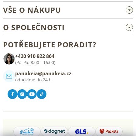
VŠE O NÁKUPU
Velkoobchod a spolupráce
O SPOLEČNOSTI
Reklamace a vrácení zboží
O nás
Všeobecné obchodní podmínky
POTŘEBUJETE PORADIT?
Blog
+420 910 922 864
Kontakt
(Po–Pá: 8:00 - 16:00)
panakeia@panakeia.cz
odpovíme do 24 h