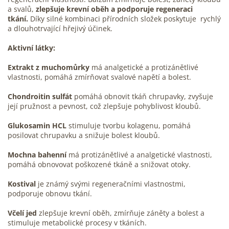
a svalů,
zlepšuje krevní oběh a podporuje regeneraci
tkání.
Díky silné kombinaci přírodních složek poskytuje rychlý
a dlouhotrvající hřejivý účinek.
Aktivní látky:
Extrakt z muchomůrky
má analgetické a protizánětlivé
vlastnosti, pomáhá zmírňovat svalové napětí a bolest.
Chondroitin sulfát
pomáhá obnovit tkáň chrupavky, zvyšuje
její pružnost a pevnost, což zlepšuje pohyblivost kloubů.
Glukosamin HCL
stimuluje tvorbu kolagenu, pomáhá
posilovat chrupavku a snižuje bolest kloubů.
Mochna bahenní
má protizánětlivé a analgetické vlastnosti,
pomáhá obnovovat poškozené tkáně a snižovat otoky.
Kostival
je známý svými regeneračními vlastnostmi,
podporuje obnovu tkání.
Včelí jed
zlepšuje krevní oběh, zmírňuje záněty a bolest a
stimuluje metabolické procesy v tkáních.