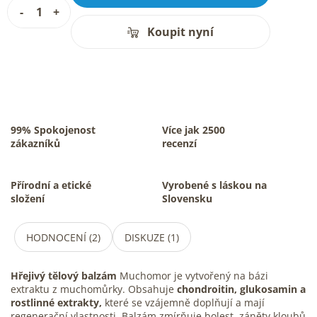
Koupit nyní
99% Spokojenost
Více jak 2500
zákazníků
recenzí
Přírodní a etické
Vyrobené s láskou na
složení
Slovensku
HODNOCENÍ (2)
DISKUZE (1)
Hřejivý tělový balzám
Muchomor je vytvořený na bázi
extraktu z muchomůrky. Obsahuje
chondroitin, glukosamin a
rostlinné extrakty,
které se vzájemně doplňují a mají
regenerační vlastnosti. Balzám zmírňuje bolest, záněty kloubů