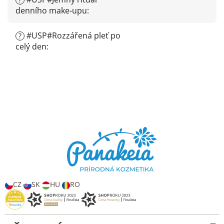
denního make-upu
:
#USP#Rozzářená pleť po
?
celý den
:
Z
á
p
a
t
í
CZ
SK
HU
RO