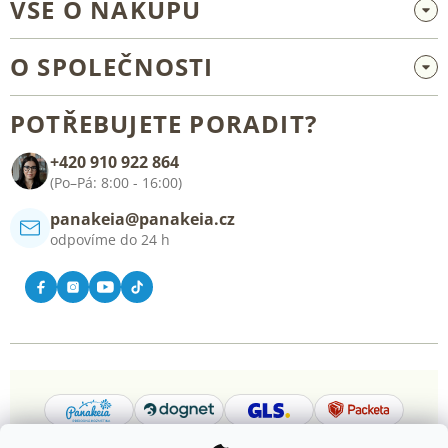
VŠE O NÁKUPU
Velkoobchod a spolupráce
O SPOLEČNOSTI
Reklamace a vrácení zboží
O nás
Všeobecné obchodní podmínky
POTŘEBUJETE PORADIT?
Blog
+420 910 922 864
Kontakt
(Po–Pá: 8:00 - 16:00)
panakeia@panakeia.cz
odpovíme do 24 h