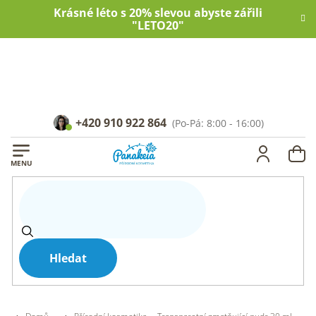
Přejít
Krásné léto s 20% slevou abyste zářili
na
"LETO20"
obsah
+420 910 922 864
NÁ
KOŠ
Hledat