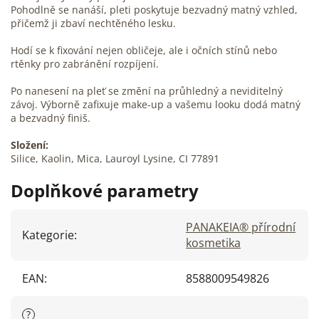
Pohodlně se nanáší, pleti poskytuje bezvadný matný vzhled,
přičemž ji zbaví nechtěného lesku.
Hodí se k fixování nejen obličeje, ale i očních stínů nebo
rtěnky pro zabránění rozpíjení.
Po nanesení na pleť se změní na průhledný a neviditelný
závoj. Výborně zafixuje make-up a vašemu looku dodá matný
a bezvadný finiš.
Složení:
Silice, Kaolin, Mica, Lauroyl Lysine, CI 77891
Doplňkové parametry
PANAKEIA® přírodní
Kategorie
:
kosmetika
EAN
:
8588009549826
?