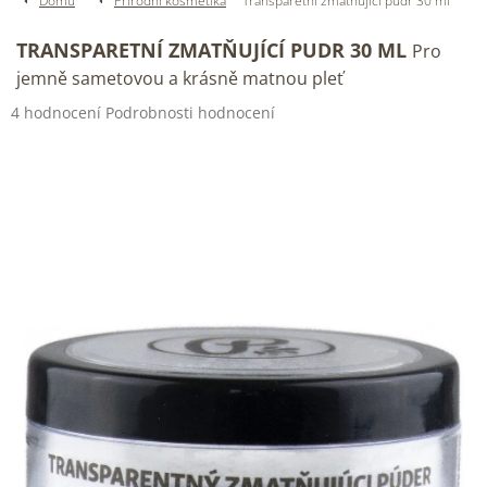
Domů
Přírodní kosmetika
Transparetní zmatňující pudr 30 ml
TRANSPARETNÍ ZMATŇUJÍCÍ PUDR 30 ML
Pro
jemně sametovou a krásně matnou pleť
Průměrné
4 hodnocení
Podrobnosti hodnocení
hodnocení
produktu
je
4,5
z
5
hvězdiček.