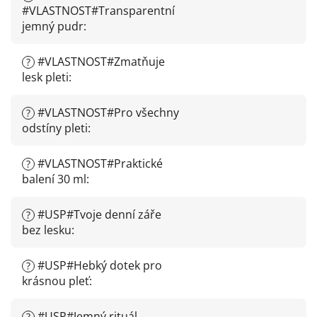
#VLASTNOST#Transparentní
jemný pudr
:
#VLASTNOST#Zmatňuje
?
lesk pleti
:
#VLASTNOST#Pro všechny
?
odstíny pleti
:
#VLASTNOST#Praktické
?
balení 30 ml
:
#USP#Tvoje denní záře
?
bez lesku
:
#USP#Hebký dotek pro
?
krásnou pleť
:
#USP#Jemný rituál
?