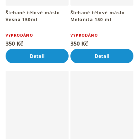
Šlehané tělové máslo -
Šlehané tělové máslo -
Vesna 150ml
Melonita 150 ml
Pro hebkou pokožku celého
Pro hebkou pokožku celého
Průměrné
Průměrné
tvého těla
tvého těla
hodnocení
hodnocení
VYPRODÁNO
VYPRODÁNO
produktu
produktu
350 Kč
350 Kč
je
je
5,0
5,0
Detail
Detail
z
z
5
5
hvězdiček.
hvězdiček.