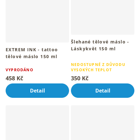
Šlehané tělové máslo -
Láskykvět 150 ml
EXTREM INK - tattoo
Pro hebkou pokožku celého
tělové máslo 150 ml
Průměrné
tvého těla
Pro hebkou pleť a krásné
hodnocení
NEDOSTUPNÉ Z DŮVODU
zářivé tetování
VYPRODÁNO
VYSOKÝCH TEPLOT
produktu
je
458 Kč
350 Kč
4,1
z
Detail
Detail
5
hvězdiček.