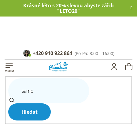
Přejít
Krásné léto s 20% slevou abyste zářili
na
"LETO20"
obsah
+420 910 922 864
NÁ
KOŠ
Hledat