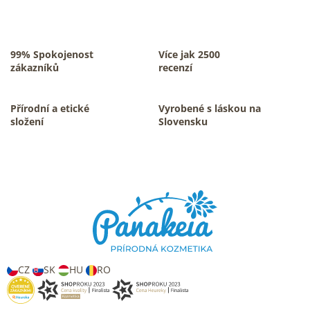
v
l
á
d
a
99% Spokojenost
Více jak 2500
c
zákazníků
recenzí
í
p
r
Přírodní a etické
Vyrobené s láskou na
v
složení
Slovensku
k
y
v
Z
ý
á
p
p
i
s
a
u
t
í
CZ
SK
HU
RO