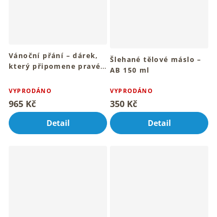
Vánoční přání – dárek,
Šlehané tělové máslo –
který připomene pravé
AB 150 ml
hodnoty 2×150 ml, 1×5
Pro hebkou a vyživenou
Průměrné
ml
pokožku těla
hodnocení
VYPRODÁNO
VYPRODÁNO
produktu
965 Kč
350 Kč
je
5,0
Detail
Detail
z
5
hvězdiček.