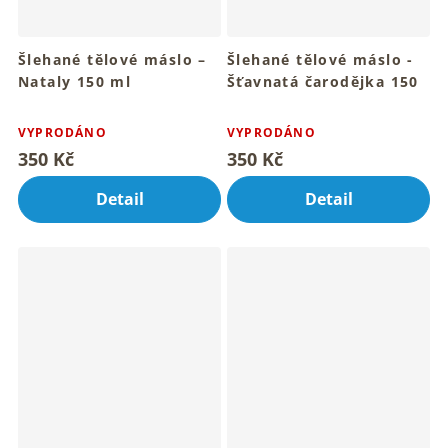
Šlehané tělové máslo –
Šlehané tělové máslo -
Nataly 150 ml
Šťavnatá čarodějka 150
Pro hebkou pokožku celého
ml
Průměrné
Průměrné
tvého těla
Pro hebkou a smyslnou
hodnocení
hodnocení
VYPRODÁNO
VYPRODÁNO
pokožku celého těla
produktu
produktu
350 Kč
350 Kč
je
je
5,0
4,7
Detail
Detail
z
z
5
5
hvězdiček.
hvězdiček.