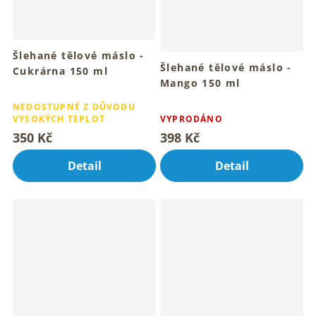
Šlehané tělové máslo -
Šlehané tělové máslo -
Cukrárna 150 ml
Mango 150 ml
Pro hebkou pokožku celého
Průměrné
tvého těla
Pro hebkou a vláčnou
Průměrné
hodnocení
NEDOSTUPNÉ Z DŮVODU
pokožku celého těla
hodnocení
VYSOKÝCH TEPLOT
VYPRODÁNO
produktu
produktu
je
350 Kč
398 Kč
je
4,9
4,8
z
Detail
Detail
z
5
5
hvězdiček.
hvězdiček.