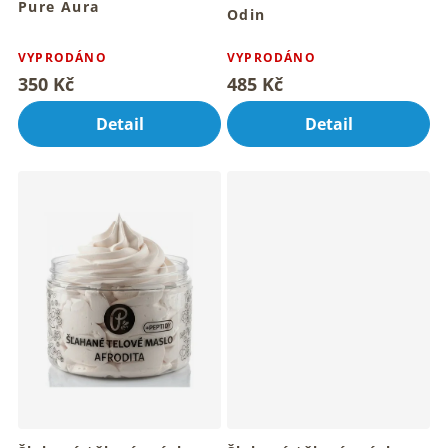
Pure Aura
Odin
Pro hebkou pokožku celého
Průměrné
těla
hodnocení
VYPRODÁNO
VYPRODÁNO
produktu
350 Kč
485 Kč
je
5,0
Detail
Detail
z
5
hvězdiček.