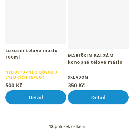
Luxusní tělové máslo
MARIŠKIN BALZÁM -
100ml
konopné tělové máslo
Pro mladistvou pleť krku a
Průměrné
dekoltu
150ml
Průměrné
hodnocení
NEDOSTUPNÉ Z DŮVODU
Pro hebkou pokožku celého
hodnocení
VYSOKÝCH TEPLOT
SKLADOM
produktu
tvého těla
produktu
je
500 Kč
350 Kč
je
5,0
5,0
z
Detail
Detail
z
5
5
hvězdiček.
hvězdiček.
18
položek celkem
O