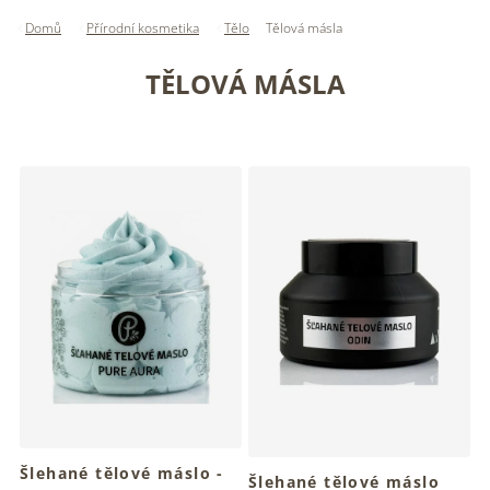
Domů
Přírodní kosmetika
Tělo
Tělová másla
TĚLOVÁ MÁSLA
V
ý
p
i
s
p
r
o
d
u
k
t
ů
Šlehané tělové máslo -
Šlehané tělové máslo