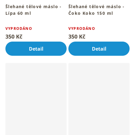
Šlehané tělové máslo -
Šlehané tělové máslo -
Lípa 60 ml
Čoko Koko 150 ml
Pro hebkou pokožku celého
Sametový rituál pro hebkou
Průměrné
Průměrné
tvého těla
pokožku
hodnocení
hodnocení
VYPRODÁNO
VYPRODÁNO
produktu
produktu
350 Kč
350 Kč
je
je
5,0
4,1
Detail
Detail
z
z
5
5
hvězdiček.
hvězdiček.