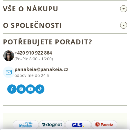
VŠE O NÁKUPU
Velkoobchod a spolupráce
O SPOLEČNOSTI
Reklamace a vrácení zboží
O nás
Všeobecné obchodní podmínky
POTŘEBUJETE PORADIT?
Blog
+420 910 922 864
Kontakt
(Po–Pá: 8:00 - 16:00)
panakeia@panakeia.cz
odpovíme do 24 h