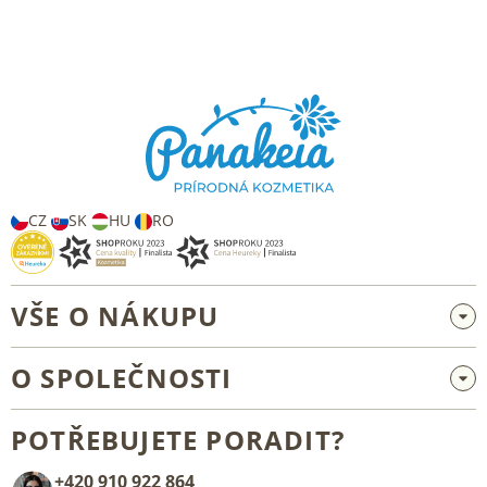
Z
á
p
a
t
í
CZ
SK
HU
RO
VŠE O NÁKUPU
Velkoobchod a spolupráce
O SPOLEČNOSTI
Reklamace a vrácení zboží
O nás
Všeobecné obchodní podmínky
POTŘEBUJETE PORADIT?
Blog
+420 910 922 864