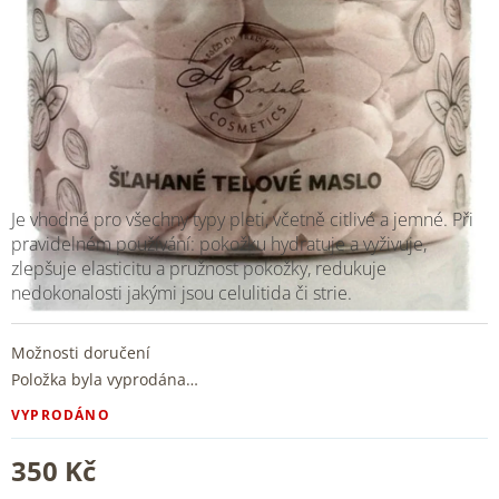
Je vhodné pro všechny typy pleti, včetně citlivé a jemné. Při
pravidelném používání: pokožku hydratuje a vyživuje,
zlepšuje elasticitu a pružnost pokožky, redukuje
nedokonalosti jakými jsou
celulitida
či
strie.
Možnosti doručení
Položka byla vyprodána…
VYPRODÁNO
350 Kč