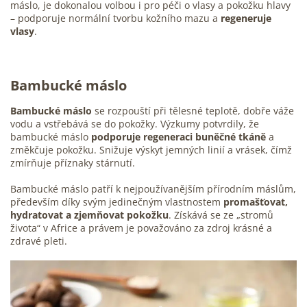
máslo, je dokonalou volbou i pro péči o vlasy a pokožku hlavy
– podporuje normální tvorbu kožního mazu a
regeneruje
vlasy
.
Bambucké máslo
Bambucké máslo
se rozpouští při tělesné teplotě, dobře váže
vodu a vstřebává se do pokožky. Výzkumy potvrdily, že
bambucké máslo
podporuje regeneraci buněčné tkáně
a
změkčuje pokožku. Snižuje výskyt jemných linií a vrásek, čímž
zmírňuje příznaky stárnutí.
Bambucké máslo patří k nejpoužívanějším přírodním máslům,
především díky svým jedinečným vlastnostem
promašťovat,
hydratovat a zjemňovat pokožku
. Získává se ze „stromů
života“ v Africe a právem je považováno za zdroj krásné a
zdravé pleti.