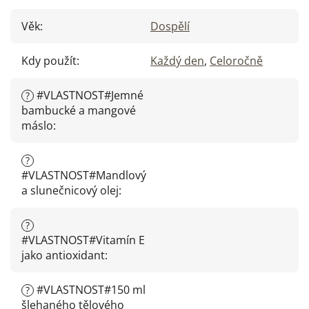
Věk
:
Dospělí
Kdy použít
:
Každý den
,
Celoročně
#VLASTNOST#Jemné
?
bambucké a mangové
máslo
:
?
#VLASTNOST#Mandlový
a slunečnicový olej
:
?
#VLASTNOST#Vitamín E
jako antioxidant
:
#VLASTNOST#150 ml
?
šlehaného tělového