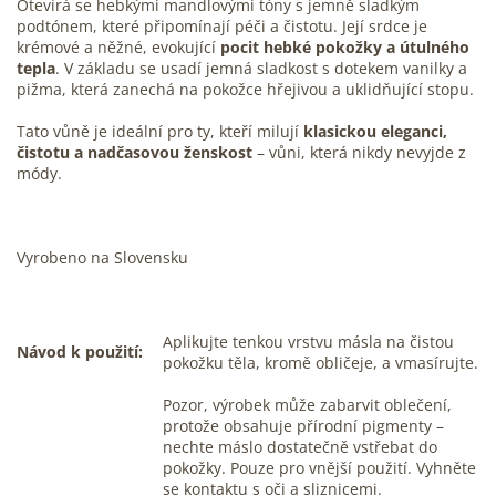
Otevírá se hebkými mandlovými tóny s jemně sladkým
podtónem, které připomínají péči a čistotu. Její srdce je
krémové a něžné, evokující
pocit hebké pokožky a útulného
tepla
. V základu se usadí jemná sladkost s dotekem vanilky a
pižma, která zanechá na pokožce hřejivou a uklidňující stopu.
Tato vůně je ideální pro ty, kteří milují
klasickou eleganci,
čistotu a nadčasovou ženskost
– vůni, která nikdy nevyjde z
módy.
Vyrobeno na Slovensku
Aplikujte tenkou vrstvu másla na čistou
Návod k použití:
pokožku těla, kromě obličeje, a vmasírujte.
Pozor, výrobek může zabarvit oblečení,
protože obsahuje přírodní pigmenty –
nechte máslo dostatečně vstřebat do
pokožky. Pouze pro vnější použití. Vyhněte
se kontaktu s oči a sliznicemi.