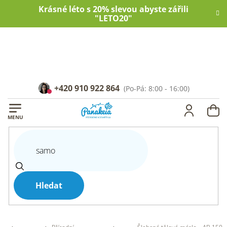
Přejít
Krásné léto s 20% slevou abyste zářili
na
"LETO20"
obsah
+420 910 922 864
NÁ
KOŠ
Hledat