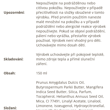
Nepoužívejte na podrážděnou nebo
citlivou pokožku. Nepoužívejte v případě
Upozornění:
přecitlivělosti na složky obsažené v tomto
výrobku. Před prvním použitím naneste
malé množství na pokožku a v případě
podráždění nebo alergické reakce výrobek
nepoužívejte. Pokud se objeví podráždění,
pálení nebo vyrážka, přestaňte výrobek
používat. Výrobek není vhodný pro děti.
Uchovávejte mimo dosah dětí.
Výrobek uchovávejte při pokojové teplotě,
Skladování:
mimo zdroje tepla a přímé sluneční
záření.
Obsah:
150 ml
Prunus Amygdalus Dulcis Oil,
Butyrospermum Parkii Butter, Mangifera
Indica Seed Butter, Silica, Parfum,
Tocopherol, Helianthus Annuus Seed Oil,
Mica, CI 77491, Linalyl Acetate, Linalool,
Limonene, Isoeugenol, Hydroxycitronellal,
Složení: