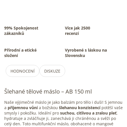
99% Spokojenost
Více jak 2500
zákazníků
recenzí
Přírodní a etické
Vyrobené s láskou na
složení
Slovensku
HODNOCENÍ
DISKUZE
Šlehané tělové máslo – AB 150 ml
Naše výjimečné máslo je jako balzám pro tělo i duši! S jemnou
a
příjemnou vůní
a božskou
šlehanou konzistencí
potěší vaše
smysly i pokožku. Ideální pro
suchou, citlivou a zralou pleť
,
hydratuje a zvláčňuje ji, zanechává ji chráněnou a svěží po
celý den. Toto multifunkční máslo, obohacené o mangové