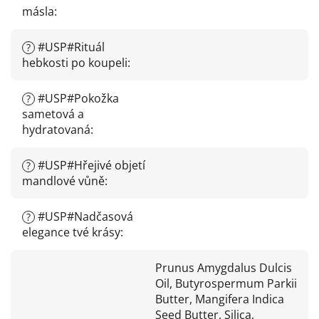
másla
:
#USP#Rituál
?
hebkosti po koupeli
:
#USP#Pokožka
?
sametová a
hydratovaná
:
#USP#Hřejivé objetí
?
mandlové vůně
:
#USP#Nadčasová
?
elegance tvé krásy
:
Prunus Amygdalus Dulcis
Oil, Butyrospermum Parkii
Butter, Mangifera Indica
Seed Butter, Silica,