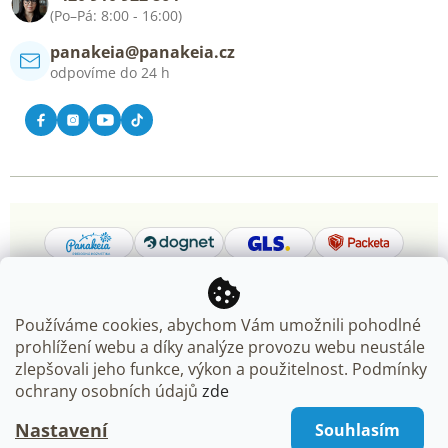
Kontakt
(Po–Pá: 8:00 - 16:00)
panakeia@panakeia.cz
odpovíme do 24 h
Používáme cookies, abychom Vám umožnili pohodlné
prohlížení webu a díky analýze provozu webu neustále
Copyright 2026
Panakeia.cz
. Všechna práva vyhrazena.
zlepšovali jeho funkce, výkon a použitelnost. Podmínky
Upravit nastavení cookies
ochrany osobních údajů
zde
Nastavení
Souhlasím
Vytvořil Shoptet Premium