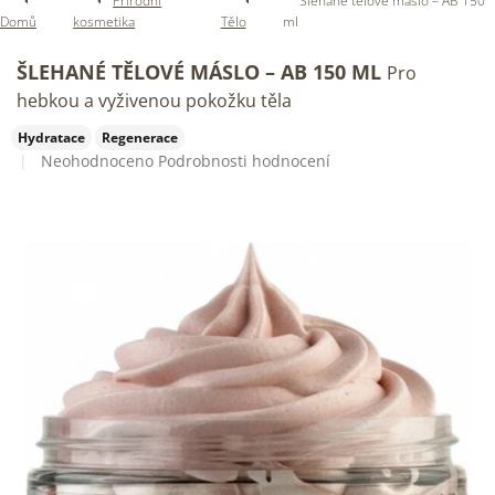
Přírodní
Šlehané tělové máslo – AB 150
Domů
kosmetika
Tělo
ml
ŠLEHANÉ TĚLOVÉ MÁSLO – AB 150 ML
Pro
hebkou a vyživenou pokožku těla
Hydratace
Regenerace
Průměrné
Neohodnoceno
Podrobnosti hodnocení
hodnocení
produktu
je
0,0
z
5
hvězdiček.