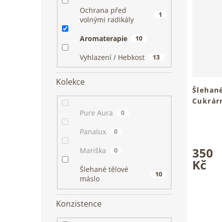
Ochrana před
1
volnými radikály
Aromaterapie
10
Vyhlazení / Hebkost
13
Kolekce
Šlehané
Cukrár
Pro hebk
Pure Aura
0
tvého tě
Průměrn
Panalux
0
hodnoce
produkt
350
Mariška
0
je
Kč
4,9
Šlehané tělové
10
z
máslo
5
hvězdiče
Konzistence