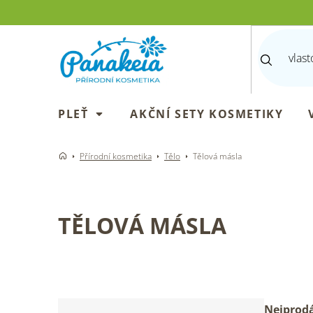
Přejít
na
obsah
PLEŤ
AKČNÍ SETY KOSMETIKY
Přírodní kosmetika
Tělo
Tělová másla
TĚLOVÁ MÁSLA
P
Ř
Nejprodá