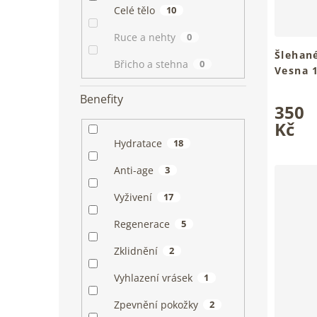
Celé tělo
10
Ruce a nehty
0
Šlehané
Břicho a stehna
0
Vesna 
Pro hebk
Průměrn
Benefity
tvého tě
350
hodnoce
produkt
Kč
je
Hydratace
18
5,0
z
Anti-age
3
5
hvězdiče
Vyživení
17
Regenerace
5
Zklidnění
2
Vyhlazení vrásek
1
Zpevnění pokožky
2