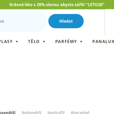
Krásné léto s 20% slevou abyste zářili "LETO20"
Hledat
VLASY
TĚLO
PARFÉMY
PANALU
vanější
Nejlevnější
Nejdražší
Abecedně