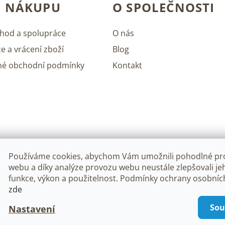
O NÁKUPU
O SPOLEČNOSTI
hod a spolupráce
O nás
e a vrácení zboží
Blog
né obchodní podmínky
Kontakt
Používáme cookies, abychom Vám umožnili pohodlné pro
webu a díky analýze provozu webu neustále zlepšovali je
funkce, výkon a použitelnost. Podmínky ochrany osobníc
zde
na.
Upravit nastavení cookies
Sou
Nastavení
Vytv