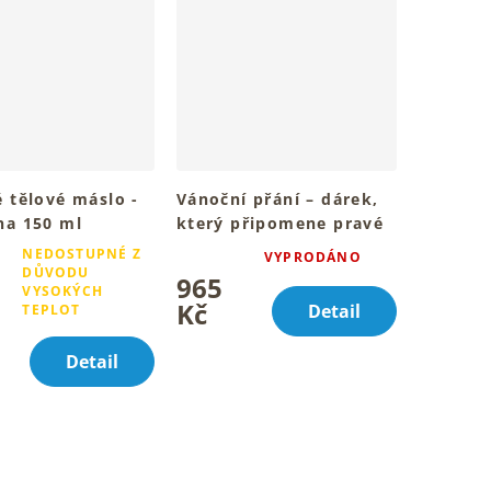
 tělové máslo -
Vánoční přání – dárek,
na 150 ml
který připomene pravé
ou pokožku celého
hodnoty 2×150 ml, 1×5
NEDOSTUPNÉ Z
VYPRODÁNO
Průměrné
la
ml
DŮVODU
965
hodnocení
é
VYSOKÝCH
produktu
Kč
ní
Detail
TEPLOT
je
u
5,0
Detail
z
5
hvězdiček.
k.