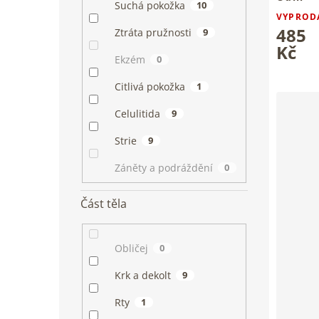
Suchá pokožka
10
VYPROD
485
Ztráta pružnosti
9
Kč
Ekzém
0
Citlivá pokožka
1
Celulitida
9
Strie
9
Záněty a podráždění
0
Část těla
Obličej
0
Krk a dekolt
9
Rty
1