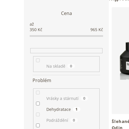
o
a
s
z
Cena
V
t
e
ý
r
n
p
a
í
350
Kč
965
Kč
i
n
p
s
n
r
p
í
o
r
p
d
o
a
u
d
n
Na skladě
0
k
u
e
t
k
l
ů
Problém
t
ů
Vrásky a stárnutí
0
Dehydratace
1
Podráždění
0
Šlehan
Odin