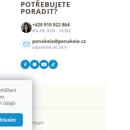
POTŘEBUJETE
PORADIT?
+420 910 922 864
(Po–Pá: 8:00 - 16:00)
panakeia@panakeia.cz
odpovíme do 24 h
hlížení
ho
h údajů
hlasím
ořil Shoptet Premium