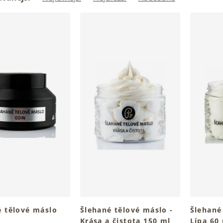
é tělové máslo
Šlehané tělové máslo -
Šlehané
Krása a čistota 150 ml
Lípa 60