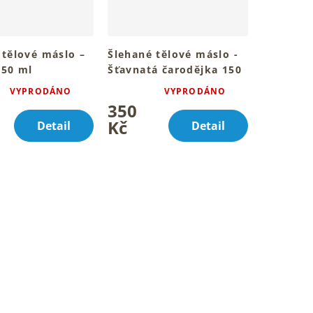
 tělové máslo –
Šlehané tělové máslo -
150 ml
Šťavnatá čarodějka 150
ou pokožku celého
ml
VYPRODÁNO
VYPRODÁNO
Průměrné
a
Pro hebkou a smyslnou
350
í
hodnocení
pokožku celého těla
produktu
Kč
Detail
Detail
je
4,7
z
5
.
hvězdiček.