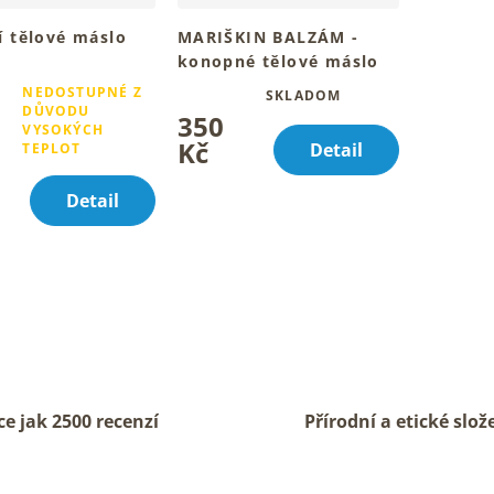
í tělové máslo
MARIŠKIN BALZÁM -
konopné tělové máslo
istvou pleť krku a
150ml
NEDOSTUPNÉ Z
SKLADOM
Průměrné
Pro hebkou pokožku celého
DŮVODU
350
hodnocení
é
tvého těla
VYSOKÝCH
produktu
Kč
ní
Detail
TEPLOT
je
u
5,0
Detail
z
5
hvězdiček.
k.
O
v
l
á
ce jak 2500 recenzí
Přírodní a etické slož
d
a
c