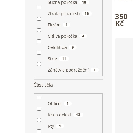
Suchá pokožka
18
Pro hebk
Průměrn
těla
Ztráta pružnosti
16
350
hodnoce
produkt
Kč
Ekzém
1
je
5,0
Citlivá pokožka
4
z
5
Celulitida
9
hvězdiče
Strie
11
Záněty a podráždění
1
Část těla
Obličej
1
Krk a dekolt
13
Rty
1