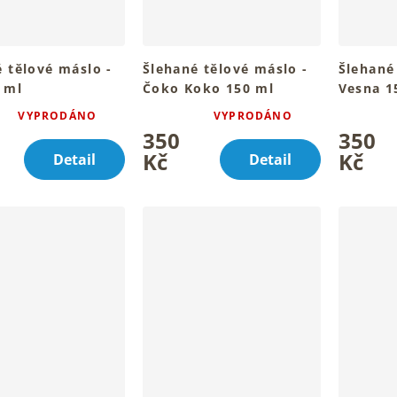
 tělové máslo -
Šlehané tělové máslo -
Šlehané
 ml
Čoko Koko 150 ml
Vesna 1
ou pokožku celého
Sametový rituál pro hebkou
Pro hebk
VYPRODÁNO
VYPRODÁNO
é
Průměrné
Průměrné
la
pokožku
tvého těl
350
350
ní
hodnocení
hodnocen
u
produktu
produktu
Kč
Kč
Detail
Detail
je
je
4,1
5,0
z
z
5
5
k.
hvězdiček.
hvězdiček