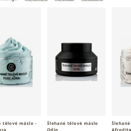
 tělové máslo -
Šlehané tělové máslo
Šlehané
ura
Odin
Afrodit