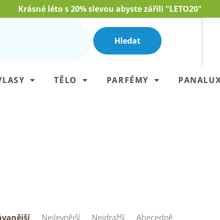
Krásné léto s 20% slevou abyste zářili "LETO20"
Hledat
VLASY
TĚLO
PARFÉMY
PANALU
vanější
Nejlevnější
Nejdražší
Abecedně