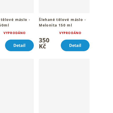
 tělové máslo -
Šlehané tělové máslo -
50ml
Melonita 150 ml
ou pokožku celého
Pro hebkou pokožku celého
VYPRODÁNO
VYPRODÁNO
Průměrné
a
tvého těla
350
í
hodnocení
produktu
Kč
Detail
Detail
je
5,0
z
5
.
hvězdiček.