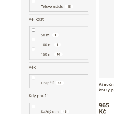
Tělové máslo
18
Velikost
50 ml
1
100 ml
1
150 ml
16
Věk
Dospělí
18
Vánoční
který 
Kdy použít
hodnot
Průměrn
ml
965
hodnoce
produkt
Kč
Každý den
16
je