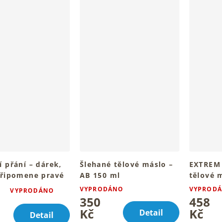
 přání – dárek,
Šlehané tělové máslo –
EXTREM 
připomene pravé
AB 150 ml
tělové 
y 2×150 ml, 1×5
Pro hebkou a vyživenou
Pro hebko
VYPRODÁNO
VYPROD
VYPRODÁNO
é
pokožku těla
zářivé te
350
458
ní
Kč
Kč
Detail
u
Detail