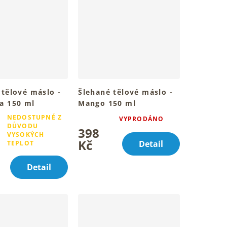
 tělové máslo -
Šlehané tělové máslo -
a 150 ml
Mango 150 ml
ou pokožku celého
Pro hebkou a vláčnou
NEDOSTUPNÉ Z
VYPRODÁNO
Průměrné
a
pokožku celého těla
DŮVODU
398
hodnocení
VYSOKÝCH
produktu
Kč
í
Detail
TEPLOT
je
4,8
Detail
z
5
hvězdiček.
.