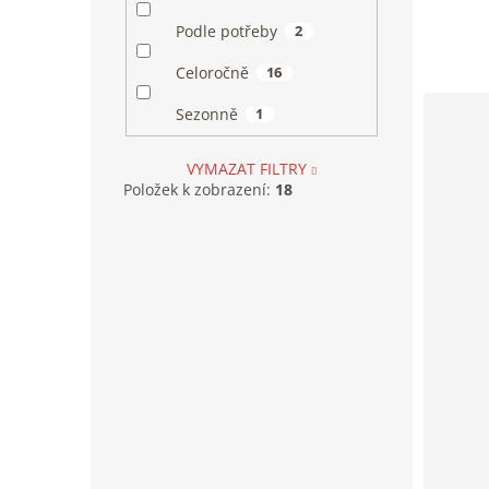
5,0
Podle potřeby
2
z
5
Celoročně
16
hvězdiče
Sezonně
1
VYMAZAT FILTRY
Položek k zobrazení:
18