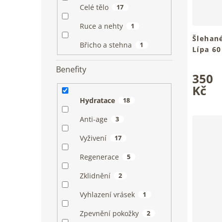
Celé tělo
17
Ruce a nehty
1
Šlehané
Břicho a stehna
1
Lípa 60
Pro hebk
Průměrn
Benefity
tvého tě
350
hodnoce
produkt
Kč
je
Hydratace
18
5,0
z
Anti-age
3
5
hvězdiče
Vyživení
17
Regenerace
5
Zklidnění
2
Vyhlazení vrásek
1
Zpevnění pokožky
2