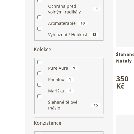
Ochrana před
1
volnými radikály
Aromaterapie
10
Vyhlazení / Hebkost
13
Kolekce
Šlehan
Nataly
Pro hebk
Pure Aura
1
Průměrn
tvého tě
350
hodnoce
Panalux
1
produkt
Kč
je
Mariška
1
5,0
z
Šlehané tělové
15
5
máslo
hvězdiče
Konzistence