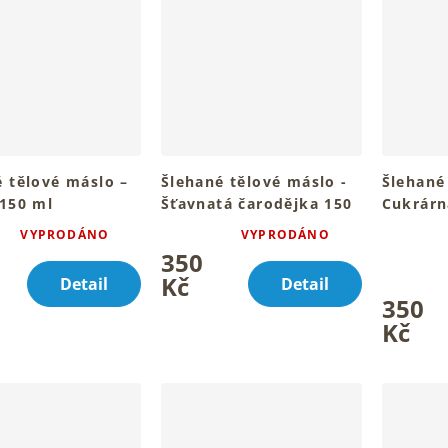
é tělové máslo –
Šlehané tělové máslo -
Šlehané
 150 ml
Šťavnatá čarodějka 150
Cukrárn
ou pokožku celého
ml
Pro hebk
VYPRODÁNO
VYPRODÁNO
é
Průměrné
la
tvého těl
Pro hebkou a smyslnou
350
ní
hodnocení
Průměrné
pokožku celého těla
u
produktu
Kč
hodnocen
Detail
Detail
je
produktu
350
4,7
je
Kč
z
4,9
5
z
k.
hvězdiček.
5
hvězdiček