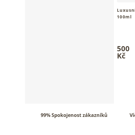
Luxusn
100ml
Pro mlad
dekoltu
Průměrn
hodnoce
produkt
500
je
Kč
5,0
z
5
hvězdiče
99% Spokojenost zákazníků
Ví