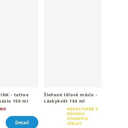
INK - tattoo
Šlehané tělové máslo -
máslo 150 ml
Láskykvět 150 ml
u pleť a krásné
Pro hebkou pokožku celého
ÁNO
NEDOSTUPNÉ Z
tování
tvého těla
DŮVODU
Průměrné
VYSOKÝCH
Detail
hodnocení
TEPLOT