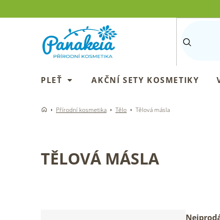
Přejít
na
obsah
PLEŤ
AKČNÍ SETY KOSMETIKY
Přírodní kosmetika
Tělo
Tělová másla
TĚLOVÁ MÁSLA
P
Ř
Nejprodá