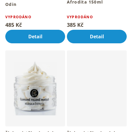
Afrodita 150ml
Odin
Pro hebkou pokožku celého
Průměrné
tvého těla
hodnocení
VYPRODÁNO
VYPRODÁNO
produktu
485 Kč
385 Kč
je
5,0
Detail
Detail
z
5
hvězdiček.