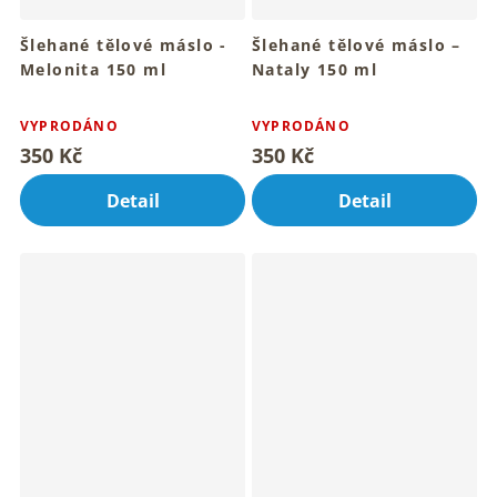
Šlehané tělové máslo -
Šlehané tělové máslo –
Melonita 150 ml
Nataly 150 ml
Pro hebkou pokožku celého
Pro hebkou pokožku celého
Průměrné
Průměrné
tvého těla
tvého těla
hodnocení
hodnocení
VYPRODÁNO
VYPRODÁNO
produktu
produktu
350 Kč
350 Kč
je
je
5,0
5,0
Detail
Detail
z
z
5
5
hvězdiček.
hvězdiček.