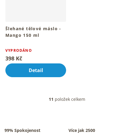
Šlehané tělové máslo -
Mango 150 ml
Pro hebkou a vláčnou
Průměrné
pokožku celého těla
hodnocení
VYPRODÁNO
produktu
398 Kč
je
4,8
Detail
z
5
hvězdiček.
11
položek celkem
O
v
l
á
d
a
99% Spokojenost
Více jak 2500