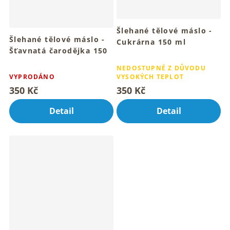
Šlehané tělové máslo -
Šlehané tělové máslo -
Cukrárna 150 ml
Šťavnatá čarodějka 150
Pro hebkou pokožku celého
Průměrné
ml
tvého těla
Průměrné
hodnocení
NEDOSTUPNÉ Z DŮVODU
Pro hebkou a smyslnou
hodnocení
VYPRODÁNO
VYSOKÝCH TEPLOT
produktu
pokožku celého těla
produktu
je
350 Kč
350 Kč
je
4,9
4,7
z
Detail
Detail
z
5
5
hvězdiček.
hvězdiček.