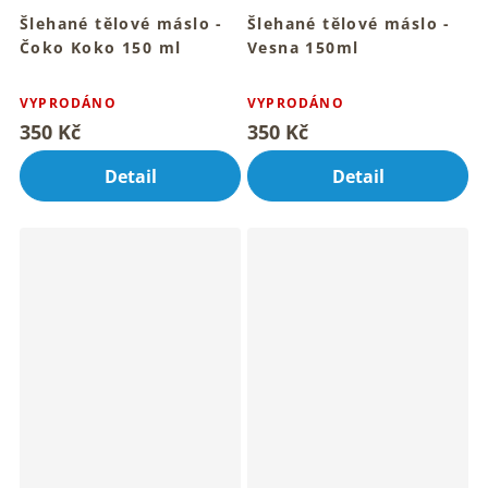
Šlehané tělové máslo -
Šlehané tělové máslo -
Čoko Koko 150 ml
Vesna 150ml
Sametový rituál pro hebkou
Pro hebkou pokožku celého
Průměrné
Průměrné
pokožku
tvého těla
hodnocení
hodnocení
VYPRODÁNO
VYPRODÁNO
produktu
produktu
350 Kč
350 Kč
je
je
4,1
5,0
Detail
Detail
z
z
5
5
hvězdiček.
hvězdiček.