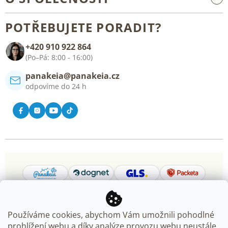
Reklamace a vrácení zboží
O nás
Všeobecné obchodní podmínky
POTŘEBUJETE PORADIT?
Blog
+420 910 922 864
Kontakt
(Po–Pá: 8:00 - 16:00)
panakeia@panakeia.cz
odpovíme do 24 h
Používáme cookies, abychom Vám umožnili pohodlné
prohlížení webu a díky analýze provozu webu neustále