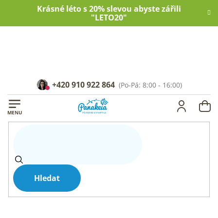
Přejít
Krásné léto s 20% slevou abyste zářili
na
"LETO20"
obsah
+420 910 922 864
NÁ
KOŠ
Hledat