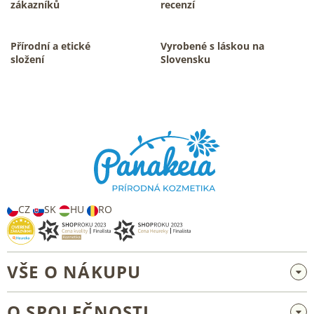
c
zákazníků
recenzí
í
p
r
Přírodní a etické
Vyrobené s láskou na
v
složení
Slovensku
k
y
v
Z
ý
á
p
p
i
s
a
u
t
í
CZ
SK
HU
RO
VŠE O NÁKUPU
Velkoobchod a spolupráce
O SPOLEČNOSTI