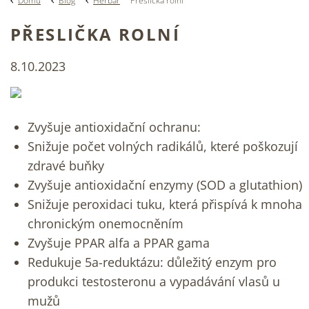
Domů
Blog
Herbář
Přeslička rolní
PŘESLIČKA ROLNÍ
8.10.2023
Zvyšuje antioxidační ochranu:
Snižuje počet volných radikálů, které poškozují
zdravé buňky
Zvyšuje antioxidační enzymy (SOD a glutathion)
Snižuje peroxidaci tuku, která přispívá k mnoha
chronickým onemocněním
Zvyšuje PPAR alfa a PPAR gama
Redukuje 5a-reduktázu: důležitý enzym pro
produkci testosteronu a vypadávání vlasů u
mužů