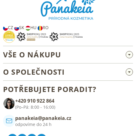
a
t
í
CZ
SK
HU
RO
VŠE O NÁKUPU
Velkoobchod a spolupráce
O SPOLEČNOSTI
Reklamace a vrácení zboží
O nás
Všeobecné obchodní podmínky
POTŘEBUJETE PORADIT?
Blog
+420 910 922 864
Kontakt
(Po–Pá: 8:00 - 16:00)
panakeia@panakeia.cz
odpovíme do 24 h