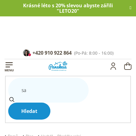
Přejít
Krásné léto s 20% slevou abyste zářili
na
"LETO20"
obsah
+420 910 922 864
NÁ
KOŠ
Hledat