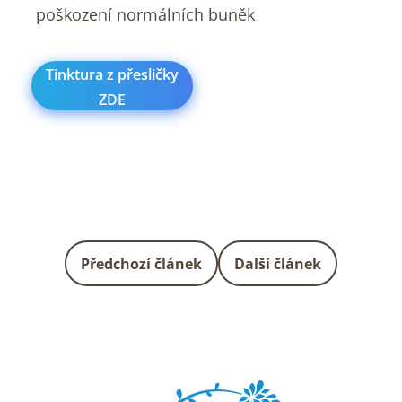
poškození normálních buněk
Tinktura z přesličky
ZDE
Předchozí článek
Další článek
Z
á
p