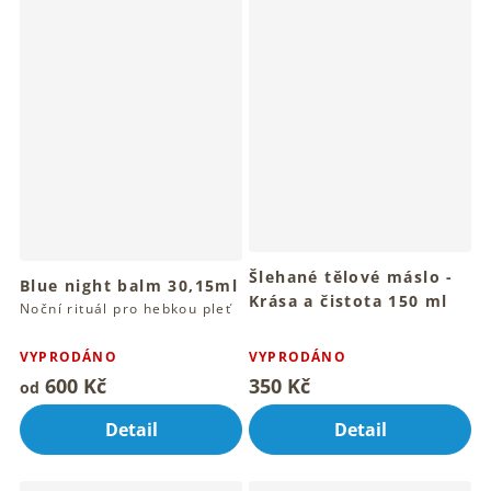
Šlehané tělové máslo -
Blue night balm 30,15ml
Krása a čistota 150 ml
Noční rituál pro hebkou pleť
Pro hebkou pokožku celého
kolem očí
Průměrné
tvého těla
hodnocení
VYPRODÁNO
VYPRODÁNO
produktu
600 Kč
350 Kč
od
je
4,9
Detail
Detail
z
5
hvězdiček.