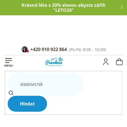
Přejít
Krásné léto s 20% slevou abyste zářili
na
"LETO20"
obsah
+420 910 922 864
NÁ
KOŠ
Hledat