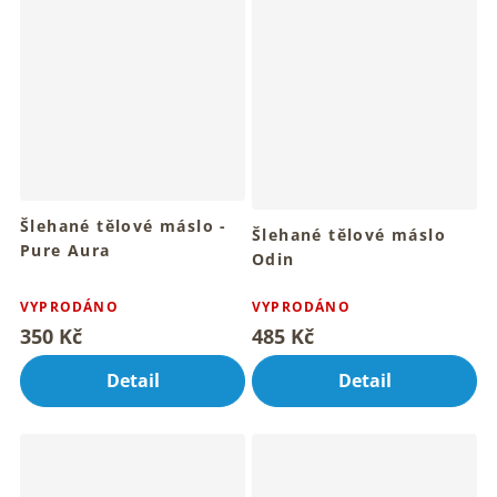
Šlehané tělové máslo -
Šlehané tělové máslo
Pure Aura
Odin
Pro hebkou pokožku celého
Průměrné
těla
hodnocení
VYPRODÁNO
VYPRODÁNO
produktu
350 Kč
485 Kč
je
5,0
Detail
Detail
z
5
hvězdiček.