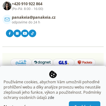
+420 910 922 864
Kontakt
(Po–Pá: 8:00 - 16:00)
panakeia@panakeia.cz
odpovíme do 24 h
Používáme cookies, abychom Vám umožnili pohodlné
prohlížení webu a díky analýze provozu webu neustále
Copyright 2026
Panakeia.cz
. Všechna práva vyhrazena.
zlepšovali jeho funkce, výkon a použitelnost. Podmínky
Upravit nastavení cookies
ochrany osobních údajů
zde