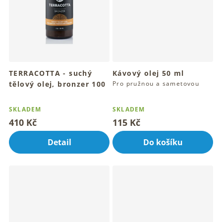
TERRACOTTA - suchý
Kávový olej 50 ml
tělový olej, bronzer 100
Pro pružnou a sametovou
pokožku těla
ml
Průměrné
Průměrné
Letní rituál bronzového
hodnocení
hodnocení
SKLADEM
SKLADEM
dotyku pokožky
produktu
produktu
410 Kč
115 Kč
je
je
4,5
4,2
Detail
Do košíku
z
z
5
5
hvězdiček.
hvězdiček.