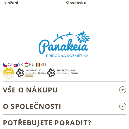
složení
Slovensku
Z
á
p
a
t
í
CZ
SK
HU
RO
VŠE O NÁKUPU
Velkoobchod a spolupráce
O SPOLEČNOSTI
Reklamace a vrácení zboží
O nás
Všeobecné obchodní podmínky
POTŘEBUJETE PORADIT?
Blog