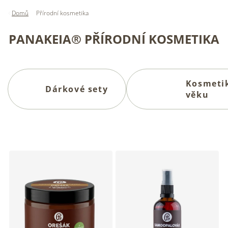
Domů
Přírodní kosmetika
PANAKEIA® PŘÍRODNÍ KOSMETIKA
Kosmetik
Dárkové sety
věku
V
ý
p
i
s
p
r