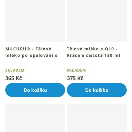
MUCURU® - Tělové
Tělové mléko s Q10 -
mléko po opalování s
Krása a čistota 150 ml
mořskou řasou 150ml
Pro sametovou a mladistvou
Průměrné
Průměrné
pokožku
Pro hebkou pokožku po
hodnocení
hodnocení
SKLADEM
SKLADEM
slunečném dni
produktu
produktu
365 Kč
375 Kč
je
je
4,8
5,0
Do košíku
Do košíku
z
z
5
5
hvězdiček.
hvězdiček.