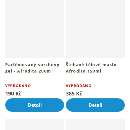
Parfémovaný sprchový
Šlehané tělové máslo -
gel - Afrodita 200ml
Afrodita 150ml
Pro voňavý a hřejivý rituál
Pro hebkou pokožku celého
Průměrné
Průměrné
sprchování
tvého těla
hodnocení
hodnocení
VYPRODÁNO
VYPRODÁNO
produktu
produktu
190 Kč
385 Kč
je
je
5,0
5,0
Detail
Detail
z
z
5
5
hvězdiček.
hvězdiček.