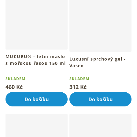
MUCURU® - letní máslo
Luxusní sprchový gel -
s mořskou řasou 150 ml
Vasco
Letní máslo pro slunečné dny
Luxusní rituál tvého
Průměrné
u moře
sprchového potěšení
hodnocení
SKLADEM
SKLADEM
produktu
460 Kč
312 Kč
je
4,8
Do košíku
Do košíku
z
5
hvězdiček.