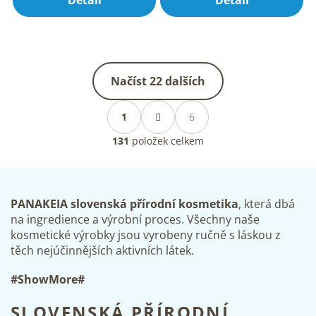
Detail
Detail
z
z
5
5
hvězdiček.
hvězdiček.
Načíst 22 dalších
S
O
t
1
6
v
r
l
á
131
položek celkem
á
n
d
k
a
o
v
c
á
í
PANAKEIA slovenská přírodní kosmetika
, která dbá
n
p
na ingredience a výrobní proces. Všechny naše
í
r
kosmetické výrobky jsou vyrobeny ručně s láskou z
v
těch nejúčinnějších aktivních látek.
k
y
#ShowMore#
v
ý
SLOVENSKÁ PŘÍRODNÍ
p