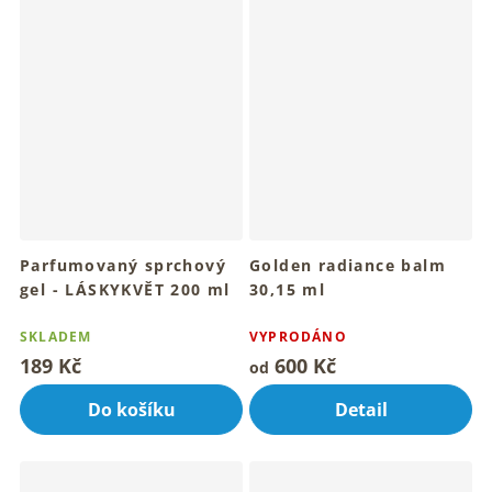
Parfumovaný sprchový
Golden radiance balm
gel - LÁSKYKVĚT 200 ml
30,15 ml
Květinový dotyk tvé
Pro rozzářenou a sametovou
každodenní krásy
pleť denně
SKLADEM
VYPRODÁNO
189 Kč
600 Kč
od
Do košíku
Detail