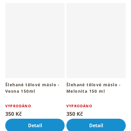
hvězdiček.
hvězdiček.
Šlehané tělové máslo -
Šlehané tělové máslo -
Vesna 150ml
Melonita 150 ml
Pro hebkou pokožku celého
Pro hebkou pokožku celého
Průměrné
Průměrné
tvého těla
tvého těla
hodnocení
hodnocení
VYPRODÁNO
VYPRODÁNO
produktu
produktu
350 Kč
350 Kč
je
je
5,0
5,0
Detail
Detail
z
z