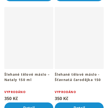
5
5
hvězdiček.
hvězdiček.
Šlehané tělové máslo –
Šlehané tělové máslo -
Nataly 150 ml
Šťavnatá čarodějka 150
Pro hebkou pokožku celého
ml
Průměrné
Průměrné
tvého těla
Pro hebkou a smyslnou
hodnocení
hodnocení
VYPRODÁNO
VYPRODÁNO
pokožku celého těla
produktu
produktu
350 Kč
350 Kč
je
je
5,0
4,7