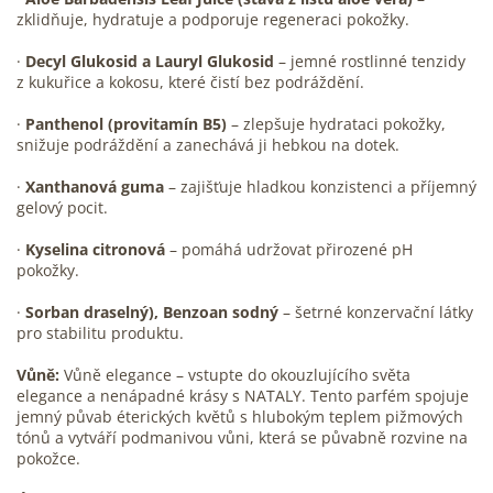
zklidňuje, hydratuje a podporuje regeneraci pokožky.
·
Decyl Glukosid a Lauryl Glukosid
– jemné rostlinné tenzidy
z kukuřice a kokosu, které čistí bez podráždění.
·
Panthenol (provitamín B5)
– zlepšuje hydrataci pokožky,
snižuje podráždění a zanechává ji hebkou na dotek.
·
X
anthanová guma
– zajišťuje hladkou konzistenci a příjemný
gelový pocit.
·
K
yselina citronová
– pomáhá udržovat přirozené pH
pokožky.
·
S
orban draselný), Benzoan sodný
– šetrné konzervační látky
pro stabilitu produktu.
Vůně:
Vůně elegance – vstupte do okouzlujícího světa
elegance a nenápadné krásy s NATALY. Tento parfém spojuje
jemný půvab éterických květů s hlubokým teplem pižmových
tónů a vytváří podmanivou vůni, která se půvabně rozvine na
pokožce.