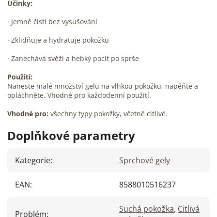
Účinky:
· J
emně čistí bez vysušování
· Z
klidňuje a hydratuje pokožku
· Z
anechává svěží a hebký pocit po sprše
Použití:
Naneste malé množství gelu na vlhkou pokožku, napěňte a
opláchněte. Vhodné pro každodenní použití.
Vhodné pro:
všechny typy pokožky, včetně citlivé.
Doplňkové parametry
Kategorie
:
Sprchové gely
EAN
:
8588010516237
Suchá pokožka
,
Citlivá
Problém
: