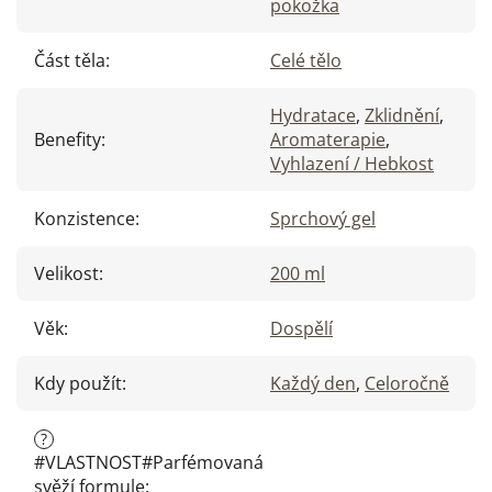
pokožka
Část těla
:
Celé tělo
Hydratace
,
Zklidnění
,
Benefity
:
Aromaterapie
,
Vyhlazení / Hebkost
Konzistence
:
Sprchový gel
Velikost
:
200 ml
Věk
:
Dospělí
Kdy použít
:
Každý den
,
Celoročně
?
#VLASTNOST#Parfémovaná
svěží formule
: