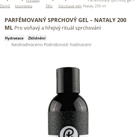
Přírodní
Parfémovaný sprchový gel –
Domů
kosmetika
Tělo
Sprchové gely
Nataly 200 ml
PARFÉMOVANÝ SPRCHOVÝ GEL – NATALY 200
ML
Pro voňavý a hřejivý rituál sprchování
Hydratace
Zklidnění
Průměrné
Neohodnoceno
Podrobnosti hodnocení
hodnocení
produktu
je
0,0
z
5
hvězdiček.