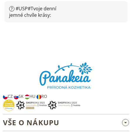
#USP#Tvoje denní
?
jemné chvíle krásy
:
Z
á
p
a
t
í
CZ
SK
HU
RO
VŠE O NÁKUPU