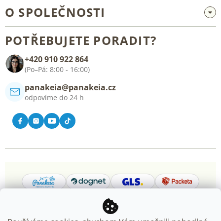
Velkoobchod a spolupráce
O SPOLEČNOSTI
Reklamace a vrácení zboží
O nás
Všeobecné obchodní podmínky
POTŘEBUJETE PORADIT?
Blog
+420 910 922 864
Kontakt
(Po–Pá: 8:00 - 16:00)
panakeia@panakeia.cz
odpovíme do 24 h