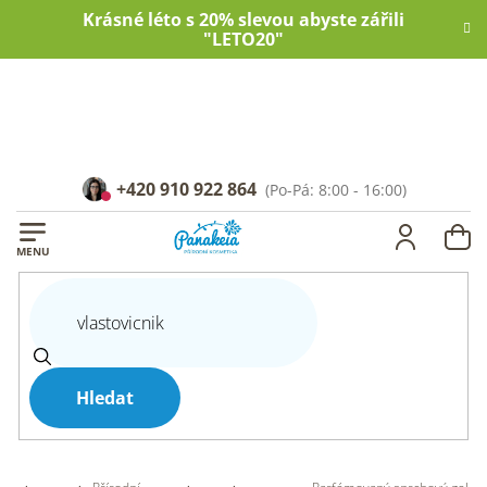
Přejít
Krásné léto s 20% slevou abyste zářili
na
"LETO20"
obsah
+420 910 922 864
NÁ
KOŠ
Hledat