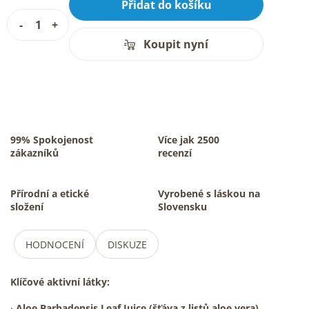
Přidat do košíku
Koupit nyní
99% Spokojenost
Více jak 2500
zákazníků
recenzí
Přírodní a etické
Vyrobené s láskou na
složení
Slovensku
HODNOCENÍ
DISKUZE
Klíčové aktivní látky:
·
Aloe Barbadensis Leaf Juice (šťáva z listů aloe vera)
–