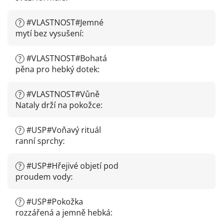
#VLASTNOST#Jemné
?
mytí bez vysušení
:
#VLASTNOST#Bohatá
?
pěna pro hebký dotek
:
#VLASTNOST#Vůně
?
Nataly drží na pokožce
:
#USP#Voňavý rituál
?
ranní sprchy
:
#USP#Hřejivé objetí pod
?
proudem vody
:
#USP#Pokožka
?
rozzářená a jemně hebká
: