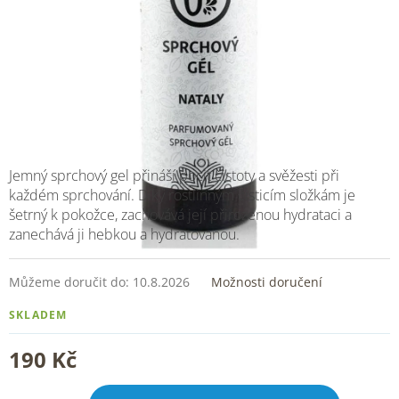
Jemný sprchový gel přináší pocit čistoty a svěžesti při
každém sprchování. Díky rostlinným čisticím složkám je
šetrný k pokožce, zachovává její přirozenou hydrataci a
zanechává ji hebkou a hydratovanou.
Můžeme doručit do:
10.8.2026
Možnosti doručení
SKLADEM
190 Kč