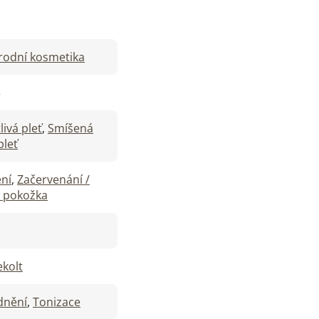
rodní kosmetika
3
tlivá pleť
,
Smíšená
pleť
ní
,
Začervenání /
á pokožka
ekolt
idnění
,
Tonizace