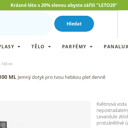
Krásné léto s 20% slevou abyste zářili "LETO20"
Hledat
VLASY
TĚLO
PARFÉMY
PANALU
e 100 ml
100 ML
Jemný dotyk pro tvou hebkou pleť denně
Květinová voda h
nepostradateln
Levandule zklid
protizánětlivé 