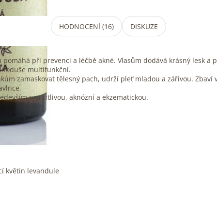
HODNOCENÍ (16)
DISKUZE
m pomáhá při prevenci a léčbě akné. Vlasům dodává krásný lesk a 
dnoduše multifunkční.
kům zamaskovat tělesný pach, udrží pleť mladou a zářivou. Zbaví v
avlnce.
ředevším pro citlivou, aknózní a ekzematickou.
í květin levandule