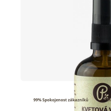
hvězdiček.
99% Spokojenost zákazníků
Ví