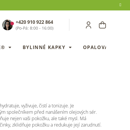
+420 910 922 864
NÁKUPNÍ
KOŠÍK
X®
BYLINNÉ KAPKY
OPALOVANÍ
ydratuje, vyživuje, čistí a tonizuje. Je
ým společníkem před nanášením olejových sér.
ňuje nejen vaši pokožku, ale také mysl. Má
účinky, zklidňuje pokožku a redukuje její zarudnutí.