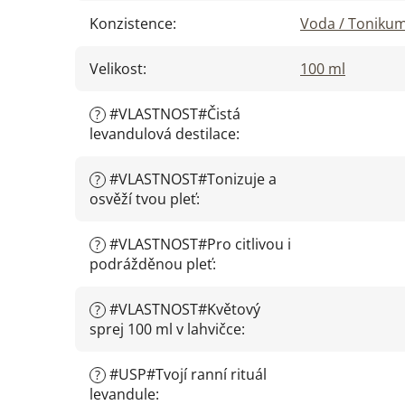
Konzistence
:
Voda / Toniku
Velikost
:
100 ml
#VLASTNOST#Čistá
?
levandulová destilace
:
#VLASTNOST#Tonizuje a
?
osvěží tvou pleť
:
#VLASTNOST#Pro citlivou i
?
podrážděnou pleť
:
#VLASTNOST#Květový
?
sprej 100 ml v lahvičce
:
#USP#Tvojí ranní rituál
?
levandule
: