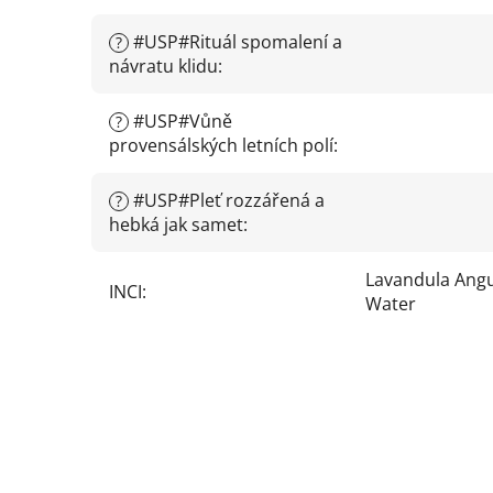
#USP#Rituál spomalení a
?
návratu klidu
:
#USP#Vůně
?
provensálských letních polí
:
#USP#Pleť rozzářená a
?
hebká jak samet
:
Lavandula Angus
INCI
:
Water