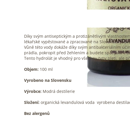
Díky svým antiseptickým a protizánětlivým vlastnoste
lékařské vypěstované a zpracované na Slovensku je je
Vůně této vody dokáže díky svým antibakteriálním účin
prádla, pokropit před žehlením a budete spát jako v b
Tento hydrolát je vhodný pro všechny typy pleti, ale p
Objem:
100 ml
Vyrobeno na Slovensku
Výrobce:
Modrá destilerie
Složení:
organická levandulová voda vyrobena destilac
Bez alergenů