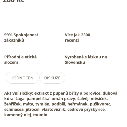
99% Spokojenost
Více jak 2500
zákazníků
recenzí
Přírodní a etické
Vyrobené s láskou na
složení
Slovensku
HODNOCENÍ
DISKUZE
Aktivní složky: extrakt z pupenů břízy a borovice, dubová
kůra, čaga, pampeliška, omán pravý, šalvěj, měsíček,
žebříček, máta, tymián, podběl, heřmánek, puškvorec,
echinacea, jitrocel, vlaštovičník, cedrová pryskyřice,
kamenný olej, mumio