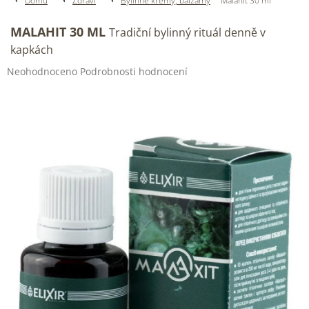
Domů
Zdraví
Bylinné krémy, balzámy
Malahit 30 ml
MALAHIT 30 ML
Tradiční bylinný rituál denně v
kapkách
Průměrné
Neohodnoceno
Podrobnosti hodnocení
hodnocení
produktu
je
0,0
z
5
hvězdiček.