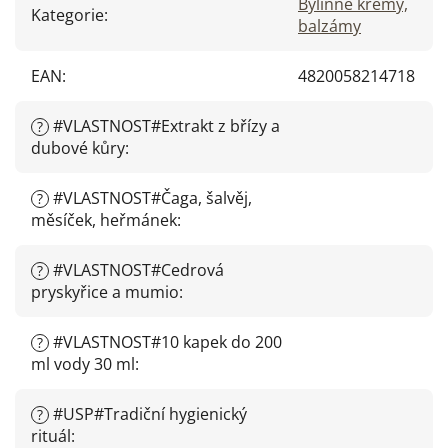
Bylinné krémy,
Kategorie
:
balzámy
EAN
:
4820058214718
#VLASTNOST#Extrakt z břízy a
?
dubové kůry
:
#VLASTNOST#Čaga, šalvěj,
?
měsíček, heřmánek
:
#VLASTNOST#Cedrová
?
pryskyřice a mumio
:
#VLASTNOST#10 kapek do 200
?
ml vody 30 ml
:
#USP#Tradiční hygienický
?
rituál
: