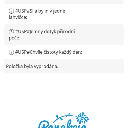
#USP#Síla bylin v jedné
?
lahvičce
:
#USP#Jemný dotyk přírodní
?
péče
:
#USP#Chvíle čistoty každý den
:
?
Položka byla vyprodána…
Z
á
p
a