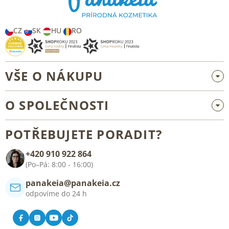
t
í
CZ
SK
HU
RO
VŠE O NÁKUPU
Velkoobchod a spolupráce
O SPOLEČNOSTI
Reklamace a vrácení zboží
O nás
Všeobecné obchodní podmínky
POTŘEBUJETE PORADIT?
Blog
+420 910 922 864
Kontakt
(Po–Pá: 8:00 - 16:00)
panakeia@panakeia.cz
odpovíme do 24 h