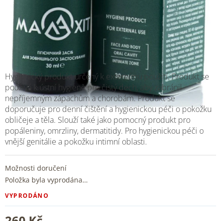
Hygienický produkt určený k externímu použití. Produkt se
používá k ústní hygieně pro čistý dech, aby zabránil
nepříjemným zápachům a chorobám. Produkt se
doporučuje pro denní čištění a hygienickou péči o pokožku
obličeje a těla. Slouží také jako pomocný produkt pro
popáleniny, omrzliny, dermatitidy. Pro hygienickou péči o
vnější genitálie a pokožku intimní oblasti.
Možnosti doručení
Položka byla vyprodána…
VYPRODÁNO
260 Kč