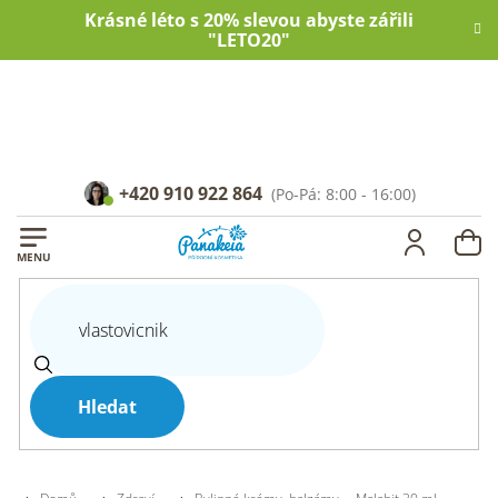
Přejít
Krásné léto s 20% slevou abyste zářili
na
"LETO20"
obsah
+420 910 922 864
NÁ
KOŠ
Hledat