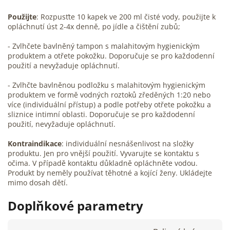
Použijte
: Rozpusťte 10 kapek ve 200 ml čisté vody, použijte k
opláchnutí úst 2-4x denně, po jídle a čištění zubů;
- Zvlhčete bavlněný tampon s malahitovým hygienickým
produktem a otřete pokožku. Doporučuje se pro každodenní
použití a nevyžaduje opláchnutí.
- Zvlhčte bavlněnou podložku s malahitovým hygienickým
produktem ve formě vodných roztoků zředěných 1:20 nebo
více (individuální přístup) a podle potřeby otřete pokožku a
sliznice intimní oblasti. Doporučuje se pro každodenní
použití, nevyžaduje opláchnutí.
Kontraindikace
: individuální nesnášenlivost na složky
produktu. Jen pro vnější použití. Vyvarujte se kontaktu s
očima. V případě kontaktu důkladně opláchněte vodou.
Produkt by neměly používat těhotné a kojící ženy. Ukládejte
mimo dosah dětí.
Doplňkové parametry