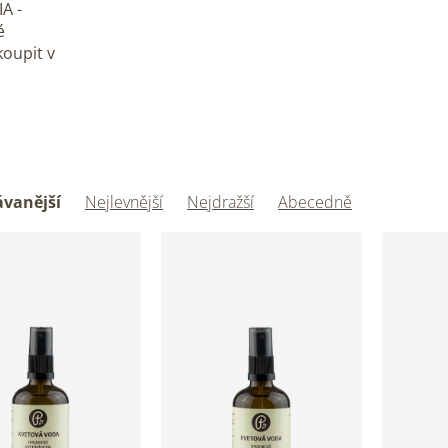
A -
é
koupit v
vanější
Nejlevnější
Nejdražší
Abecedně