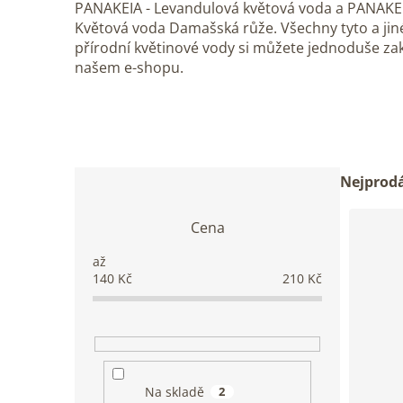
PANAKEIA - Levandulová květová voda a PANAKEI
Květová voda Damašská růže. Všechny tyto a jin
přírodní květinové vody si můžete jednoduše za
našem e-shopu.
P
Ř
Nejprodá
o
a
s
z
Cena
V
t
e
ý
r
n
p
a
í
140
Kč
210
Kč
i
n
p
s
n
r
p
í
o
r
p
d
o
a
u
d
n
Na skladě
2
k