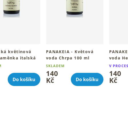
cká květinová
PANAKEIA - Květová
PANAKEI
laměnka italská
voda Chrpa 100 ml
voda He
Jemná květová voda chrpy
Jemný rit
M
SKLADEM
V PROCE
pro tvou pleť
citlivou p
dněnou a rozzářenou
140
140
Kč
Kč
Do košíku
Do košíku
O
v