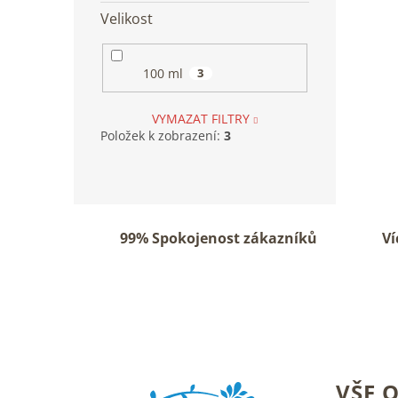
Velikost
100 ml
3
VYMAZAT FILTRY
Položek k zobrazení:
3
99% Spokojenost zákazníků
Ví
Z
VŠE 