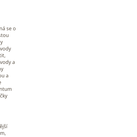
ná se o
stou
dy
 vody
it,
 vody a
ny
ou a
e
antum
ačky
ější
um,