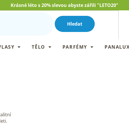
Krásné léto s 20% slevou abyste zářili "LETO20"
Hledat
VLASY
TĚLO
PARFÉMY
PANALU
litní
eti.