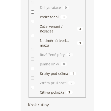
Dehydratace
0
Podráždění
3
Začervenání /
3
Rosacea
Nadměrná tvorba
1
mazu
Rozšířené póry
0
Jemné linky
0
Kruhy pod očima
1
Ztráta pružnosti
0
Citlivá pokožka
2
Krok rutiny