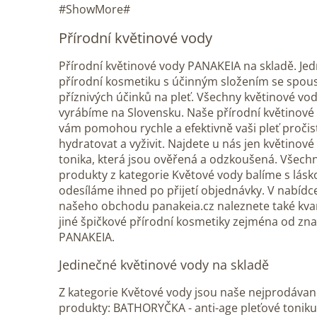
#ShowMore#
Přírodní květinové vody
Přírodní květinové vody PANAKEIA na skladě. Jed
přírodní kosmetiku s účinným složením se spou
příznivých účinků na pleť. Všechny květinové vo
vyrábíme na Slovensku. Naše přírodní květinové
vám pomohou rychle a efektivně vaši pleť pročist
hydratovat a vyživit. Najdete u nás jen květinové
tonika, která jsou ověřená a odzkoušená. Všech
produkty z kategorie Květové vody balíme s lásk
odesíláme ihned po přijetí objednávky. V nabídc
našeho obchodu panakeia.cz naleznete také kv
jiné špičkové přírodní kosmetiky zejména od zn
PANAKEIA.
Jedinečné květinové vody na skladě
Z kategorie Květové vody jsou naše nejprodávan
produkty: BATHORYČKA - anti-age pleťové tonik