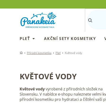
Přejít
na
obsah
PLEŤ
AKČNÍ SETY KOSMETIKY
Přírodní kosmetika
Pleť
Květové vody
KVĚTOVÉ VODY
Květové vody
vyrobené z přírodních složek na
Slovensku. V nabídce e-shopu naleznete velmi kva
přírodní kosmetiku pro hydrataci a čištění vaší pl