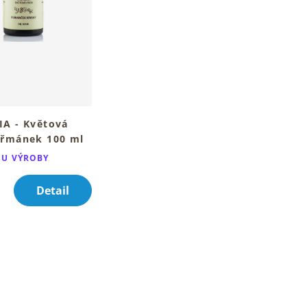
A - Květová
řmánek 100 ml
uál pro zklidněnou
SU VÝROBY
leť
Detail