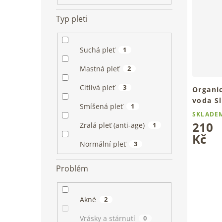
u
e
t
k
l
ů
Typ pleti
t
ů
Suchá pleť
1
Mastná pleť
2
Citlivá pleť
3
Organi
voda S
Smíšená pleť
1
100 ml
SKLADE
Pro zkli
210
Zralá pleť (anti-age)
1
pleť
Kč
Normální pleť
3
Problém
Akné
2
Vrásky a stárnutí
0