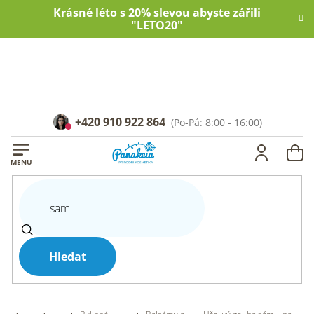
Přejít
Krásné léto s 20% slevou abyste zářili
na
"LETO20"
obsah
+420 910 922 864
NÁ
KOŠ
Hledat