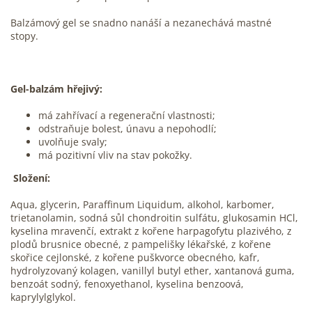
Balzámový gel se snadno nanáší a nezanechává mastné
stopy.
Gel-balzám hřejivý:
má zahřívací a regenerační vlastnosti;
odstraňuje bolest, únavu a nepohodlí;
uvolňuje svaly;
má pozitivní vliv na stav pokožky.
Složení:
Aqua, glycerin, Paraffinum Liquidum, alkohol, karbomer,
trietanolamin, sodná sůl chondroitin sulfátu, glukosamin HCl,
kyselina mravenčí, extrakt z kořene harpagofytu plazivého, z
plodů brusnice obecné, z pampelišky lékařské, z kořene
skořice cejlonské, z kořene puškvorce obecného, kafr,
hydrolyzovaný kolagen, vanillyl butyl ether, xantanová guma,
benzoát sodný, fenoxyethanol, kyselina benzoová,
kaprylylglykol.