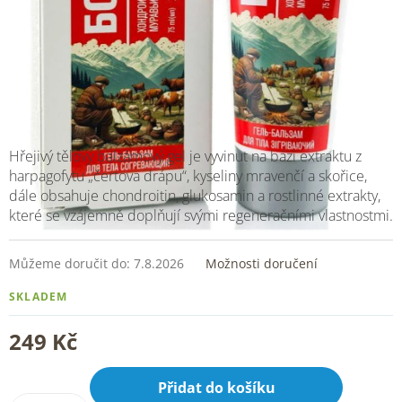
Hřejivý tělový balzámový gel je vyvinut na bázi extraktu z
harpagofytu „čertova drápu“, kyseliny mravenčí a skořice,
dále obsahuje chondroitin, glukosamin a rostlinné extrakty,
které se vzájemně doplňují svými regeneračními vlastnostmi.
Můžeme doručit do:
7.8.2026
Možnosti doručení
SKLADEM
249 Kč
Přidat do košíku