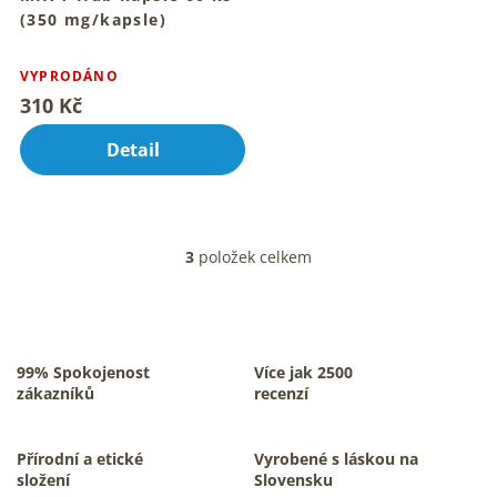
(350 mg/kapsle)
Pro vnitřní rovnováhu a
Průměrné
každodenní vitalitu
hodnocení
VYPRODÁNO
produktu
310 Kč
je
5,0
Detail
z
5
hvězdiček.
3
položek celkem
O
v
l
á
d
a
99% Spokojenost
Více jak 2500
c
zákazníků
recenzí
í
p
r
Přírodní a etické
Vyrobené s láskou na
v
složení
Slovensku