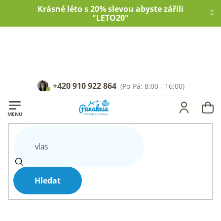
Přejít
Krásné léto s 20% slevou abyste zářili
na
"LETO20"
obsah
+420 910 922 864
NÁ
KOŠ
Hledat