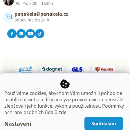
Kontakt
(Po–Pá: 8:00 - 16:00)
panakeia@panakeia.cz
odpovíme do 24 h
Používáme cookies, abychom Vám umožnili pohodlné
prohlížení webu a díky analýze provozu webu neustále
Copyright 2026
Panakeia.cz
. Všechna práva vyhrazena.
zlepšovali jeho funkce, výkon a použitelnost. Podmínky
Upravit nastavení cookies
ochrany osobních údajů
zde
Nastavení
Souhlasím
Vytvořil Shoptet Premium