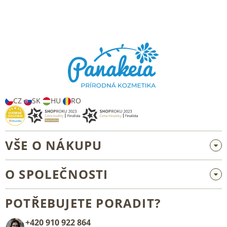
k
y
v
Z
ý
á
p
p
i
s
a
u
t
í
CZ
SK
HU
RO
VŠE O NÁKUPU
Velkoobchod a spolupráce
O SPOLEČNOSTI
Reklamace a vrácení zboží
O nás
Všeobecné obchodní podmínky
POTŘEBUJETE PORADIT?
Blog
+420 910 922 864