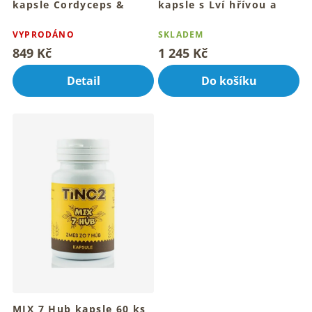
kapsle Cordyceps &
kapsle s Lví hřívou a
superpotraviny 90 ks
adaptogeny 90 ks
Pro vnitřní energii a vitalitu
VYPRODÁNO
Pro bystrou mysl a
SKLADEM
každý den
soustředění každý den
849 Kč
1 245 Kč
Detail
Do košíku
MIX 7 Hub kapsle 60 ks